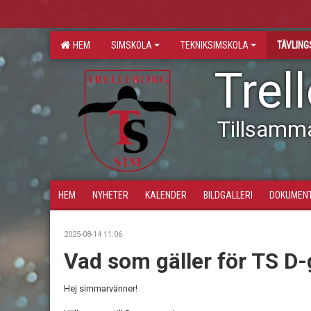
HEM
SIMSKOLA
TEKNIKSIMSKOLA
TÄVLIN
Trel
Tillsamm
HEM
NYHETER
KALENDER
BILDGALLERI
DOKUMEN
2025-08-14 11:06
Vad som gäller för TS D
Hej simmarvänner!