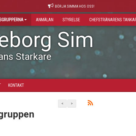
BÖRJA SIMMA HOS OSS!
GSGRUPPERNA
ANMÄLAN
STYRELSE
CHEFSTRÄNARENS TANKA
leborg Sim
ans Starkare
T
KONTAKT
<
>
-gruppen