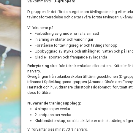
Välkommen till
D-gruppen
!
D-gruppen är det första steget inom tävlingssimning efter tekn
tävlingsförberedelse och deltar i våra första tävlingar i Skåne
Vi fokuserar på:
Förbättring av grunderna i alla simsätt
Inlärning av starter och vändningar
Förståelse för tävlingsregler och tävlingsförlopp
Uppbyggnad av styrka och uthållighet i vatten och på lan
Glädje i sporten och främjande av laganda
Rekrytering
sker från teknikerskolan eller externt. Kriterier är 
närvaro.
Övergången från teknikerskolan till tävlingssektionen (D-gr
tränarna i Späckhuggarna-gruppen (Amanda Olsén och Fanny S
Härstedt och huvudtränare Christoph Fildebrandt, förutsatt at
dess föräldrar.
Nuvarande träningsupplägg:
4 simpass per vecka
2 landpass per vecka
Klubbmästerskap, sociala aktiviteter och ett träningsläger
Vi förväntar oss minst 70 % närvaro.