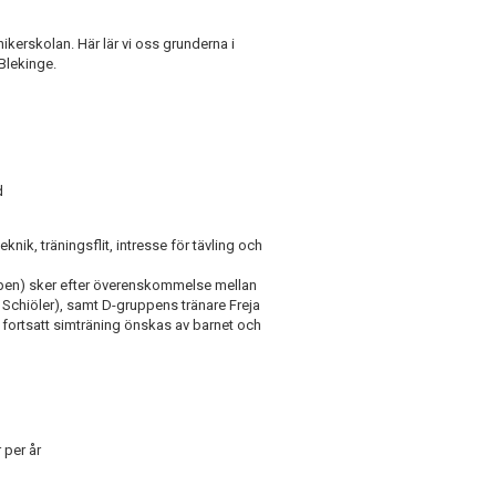
ikerskolan. Här lär vi oss grunderna i
/Blekinge.
d
teknik, träningsflit, intresse för tävling och
uppen) sker efter överenskommelse mellan
chiöler), samt D-gruppens tränare Freja
t fortsatt simträning önskas av barnet och
 per år