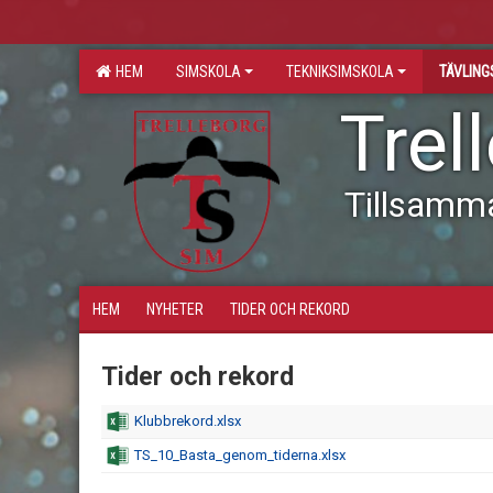
HEM
SIMSKOLA
TEKNIKSIMSKOLA
TÄVLIN
Trel
Tillsamm
HEM
NYHETER
TIDER OCH REKORD
Tider och rekord
Klubbrekord.xlsx
TS_10_Basta_genom_tiderna.xlsx