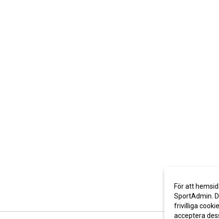
För att hemsid
SportAdmin. De
frivilliga cooki
acceptera des