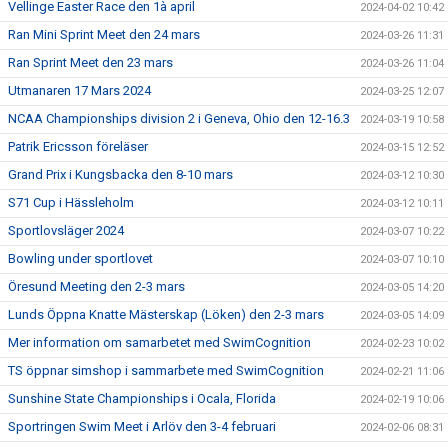
Vellinge Easter Race den 1à april
2024-04-02 10:42
Ran Mini Sprint Meet den 24 mars
2024-03-26 11:31
Ran Sprint Meet den 23 mars
2024-03-26 11:04
Utmanaren 17 Mars 2024
2024-03-25 12:07
NCAA Championships division 2 i Geneva, Ohio den 12-16.3
2024-03-19 10:58
Patrik Ericsson föreläser
2024-03-15 12:52
Grand Prix i Kungsbacka den 8-10 mars
2024-03-12 10:30
S71 Cup i Hässleholm
2024-03-12 10:11
Sportlovsläger 2024
2024-03-07 10:22
Bowling under sportlovet
2024-03-07 10:10
Öresund Meeting den 2-3 mars
2024-03-05 14:20
Lunds Öppna Knatte Mästerskap (Löken) den 2-3 mars
2024-03-05 14:09
Mer information om samarbetet med SwimCognition
2024-02-23 10:02
TS öppnar simshop i sammarbete med SwimCognition
2024-02-21 11:06
Sunshine State Championships i Ocala, Florida
2024-02-19 10:06
Sportringen Swim Meet i Arlöv den 3-4 februari
2024-02-06 08:31