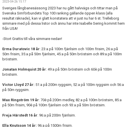
2023-04-26 15:17
SIMSHOP
Sveriges långbanesässong 2023 har nu gått halvvägs och tittar man på
Svenska Simförbundets Top 100 ranking gällande öppen klass (alla
KONTAKT
resultat räknade), kan vi glatt konstatera att vi just nu har 6 st. Trelleborg
simmare med på dessa listor och ännu har inte Isabelle Sering kommit hem
från USA!
KALENDER
-Stort Grattis till våra simmare nedan!
BILDGALLERI
Erma Duratovic 18 år
: 23:a på 100m fjärilsim och 100m frisim, 26:a på
DOKUMENT
50m frisim, 35:a på 50m fjärilsim, 45:a på 50m bröstsim och 89:a på 100m
bröstsim.
Jonatan Holmquist 20 år
: 49:a på 50m bröstsim och 60è på 100m
bröstsim.
Victor Lloyd 27 år:
51:a på 200m ryggsim, 52:a på 100m ryggsim och 56:a
på 50m ryggsim.
Max Ringström 19 år
: 70è på 200m medley, 82:a på 100m bröstsim, 85:a
på 50m frisim, 90è på 100m fjärilsim och 93:a på 50m bröstsim.
Freja Härstedt 16 år
: 96:a på 200m fjärilsim.
Ella Knutsson 14 år:
96:a på 1500m frisim.