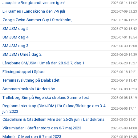
Jacquline Rengbrandt vinnare igen!
2023-08-14 11:02
LH Games i Landskrona den 7-9 juli
2023-07-09 21:23
Zoogs Zwim-Summer Cup i Stockholm,
2023-07-04 11:52
SM JSM dag 5
2023-07-02 18:42
SM JSM dag 4
2023-07-01 18:54
SM JSM dag 3
2023-06-30 19:00
SM JSM i Umeå dag 2
2023-06-29 14:39
Långbane SM/JSM i Umeå den 28.6-2.7, dag 1
2023-06-28 15:27
Färsingadoppet i Sjöbo
2023-06-18 12:21
Terminsavslutning på Dalabadet
2023-06-18 11:47
Sommarsimskola i Anderslöv
2023-06-08 13:23
Trelleborg Sim på Engelska skolans Summerfest
2023-06-08 13:19
Regionmästerskap (DM/JDM) för Skåne/Blekinge den 3-4
2023-06-05 17:11
juni 2023
Citadellsim & Citadellsim Mini den 26-28 juni i Landskrona
2023-05-30 15:01
Vårsimiaden i Staffanstorp den 6-7 maj 2023
2023-05-09 14:00
Malmö LC Meet den 6-7 maj 2023
2023-05-09 13:35