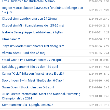
Erma Duratovic tar studenten i Malmö
2024-06-09 17:59
Region Mästerskapen (DM/JDM) för Skåne/Blekinge den
2024-06-04 14:28
1-2 juni
Citadellsim i Landskrona den 24-26 maj
2024-05-28 09:40
Citadellsim Mini i Landskrona den 25-26 maj
2024-05-28 09:16
Isabelle Sering lägger baddräkten på hyllan
2024-05-21 11:29
Utmanaren 2
2024-05-08 12:17
7 nya utbildade funktionärer i Trelleborg Sim
2024-05-06 14:22
Vårsimiaden i Lund den 4è maj
2024-05-05 17:44
Ystad Grand Prix-Korsvirkessim 27-28 april
2024-04-30 08:05
Späckhuggarsprint i Eslöv den 13è april
2024-04-14 14:58
Carina "Kicki" Eriksson finalist i årets Eldsjäl!
2024-04-10 15:10
Sportringen Swim Meet i Burlöv den 6-7 april
2024-04-10 14:02
Swim Open i Stockholm den 5-8 april
2024-04-10 13:45
31 st Eastern International Meet and National Swimming
2024-04-10 13:40
Championships 2024
Sommarsimskola i Ljunghusen 2024
2024-04-04 11:43