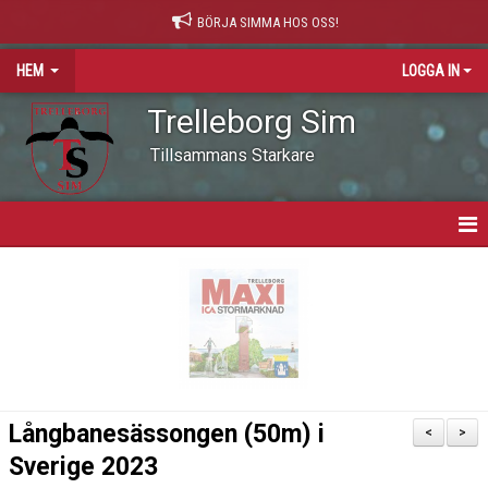
BÖRJA SIMMA HOS OSS!
HEM
LOGGA IN
Trelleborg Sim
Tillsammans Starkare
HEM
VARFÖR SIMNING?
NYHETER
VÅR VÄRDEGRUND
Långbanesässongen (50m) i
<
>
OM KLUBBEN
Sverige 2023