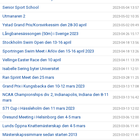
Senior Sport School
2023-05-04 13:57
Utmanaren 2
2023-05-02 10:35
Ystad Grand Prix/Korsvirkessim den 28-30 april
2023-05-02 09:49
Långbanesässongen (50m) i Sverige 2023
2023-04-26 15:17
Stockholm Swim Open den 13-16 april
2023-04-18 13:56
Sportringen Swim Meet i Arlöv den 15-16 april 2023
2023-04-18 13:26
Vellinge Easter Race den 10 april
2023-04-11 13:39
Isabelle Sering byter Universitet
2023-04-11 12:51
Ran Sprint Meet den 25 mars
2023-03-28 11:25
Grand Prix i Kungsbacka den 10-12 mars 2023
2023-03-13 17:08
NCAA Championships div. 2, Indianapolis, Indiana den 8-11
2023-03-13 16:42
mars
S71 Cup i Hässleholm den 11 mars 2023
2023-03-13 12:02
Öresund Meeting i Helsinborg den 4-5 mars
2023-03-06 12:00
Lunds Öppna Knattemästerskap den 4-5 mars
2023-03-06 11:41
Mästerskapssimmare sedan starten 2013
2023-03-02 11:41