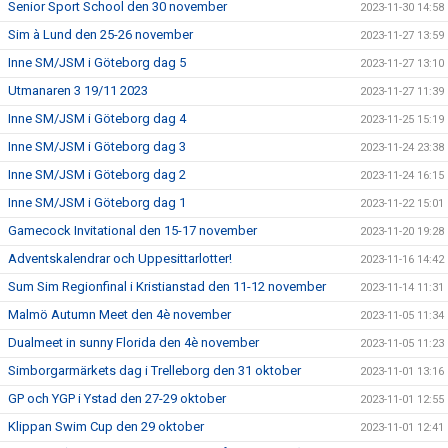
Senior Sport School den 30 november
2023-11-30 14:58
Sim à Lund den 25-26 november
2023-11-27 13:59
Inne SM/JSM i Göteborg dag 5
2023-11-27 13:10
Utmanaren 3 19/11 2023
2023-11-27 11:39
Inne SM/JSM i Göteborg dag 4
2023-11-25 15:19
Inne SM/JSM i Göteborg dag 3
2023-11-24 23:38
Inne SM/JSM i Göteborg dag 2
2023-11-24 16:15
Inne SM/JSM i Göteborg dag 1
2023-11-22 15:01
Gamecock Invitational den 15-17 november
2023-11-20 19:28
Adventskalendrar och Uppesittarlotter!
2023-11-16 14:42
Sum Sim Regionfinal i Kristianstad den 11-12 november
2023-11-14 11:31
Malmö Autumn Meet den 4è november
2023-11-05 11:34
Dualmeet in sunny Florida den 4è november
2023-11-05 11:23
Simborgarmärkets dag i Trelleborg den 31 oktober
2023-11-01 13:16
GP och YGP i Ystad den 27-29 oktober
2023-11-01 12:55
Klippan Swim Cup den 29 oktober
2023-11-01 12:41