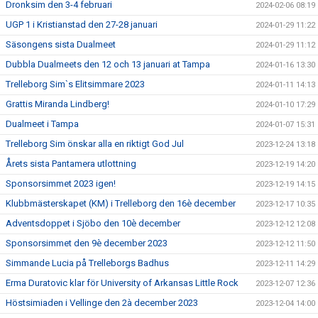
Dronksim den 3-4 februari
2024-02-06 08:19
UGP 1 i Kristianstad den 27-28 januari
2024-01-29 11:22
Säsongens sista Dualmeet
2024-01-29 11:12
Dubbla Dualmeets den 12 och 13 januari at Tampa
2024-01-16 13:30
Trelleborg Sim`s Elitsimmare 2023
2024-01-11 14:13
Grattis Miranda Lindberg!
2024-01-10 17:29
Dualmeet i Tampa
2024-01-07 15:31
Trelleborg Sim önskar alla en riktigt God Jul
2023-12-24 13:18
Årets sista Pantamera utlottning
2023-12-19 14:20
Sponsorsimmet 2023 igen!
2023-12-19 14:15
Klubbmästerskapet (KM) i Trelleborg den 16è december
2023-12-17 10:35
Adventsdoppet i Sjöbo den 10è december
2023-12-12 12:08
Sponsorsimmet den 9è december 2023
2023-12-12 11:50
Simmande Lucia på Trelleborgs Badhus
2023-12-11 14:29
Erma Duratovic klar för University of Arkansas Little Rock
2023-12-07 12:36
Höstsimiaden i Vellinge den 2à december 2023
2023-12-04 14:00