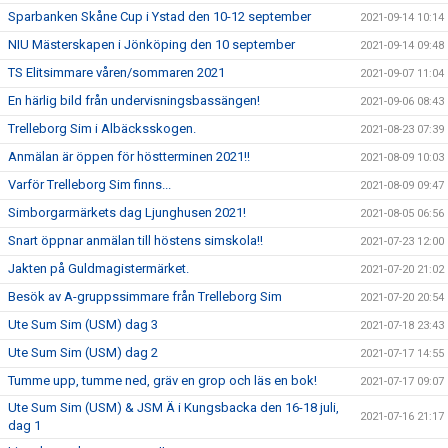
Sparbanken Skåne Cup i Ystad den 10-12 september
2021-09-14 10:14
NIU Mästerskapen i Jönköping den 10 september
2021-09-14 09:48
TS Elitsimmare våren/sommaren 2021
2021-09-07 11:04
En härlig bild från undervisningsbassängen!
2021-09-06 08:43
Trelleborg Sim i Albäcksskogen.
2021-08-23 07:39
Anmälan är öppen för höstterminen 2021!!
2021-08-09 10:03
Varför Trelleborg Sim finns...
2021-08-09 09:47
Simborgarmärkets dag Ljunghusen 2021!
2021-08-05 06:56
Snart öppnar anmälan till höstens simskola!!
2021-07-23 12:00
Jakten på Guldmagistermärket.
2021-07-20 21:02
Besök av A-gruppssimmare från Trelleborg Sim
2021-07-20 20:54
Ute Sum Sim (USM) dag 3
2021-07-18 23:43
Ute Sum Sim (USM) dag 2
2021-07-17 14:55
Tumme upp, tumme ned, gräv en grop och läs en bok!
2021-07-17 09:07
Ute Sum Sim (USM) & JSM Ä i Kungsbacka den 16-18 juli,
2021-07-16 21:17
dag 1