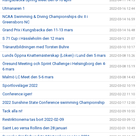
2022-04-11 14:13
Utmanaren 1
2022-03-16 12:44
NCAA Swimming & Diving Championships div. II i
2022-03-14 16:59
Greensboro NC
Grand Prix i Kungsbacka den 11-13 mars
2022-03-14 16:48
S 71 Cup i Hässleholm den 12 mars
2022-03-12 21:07
Tränarutbildningen med Torsten Buhre
2022-03-10 10:17
Lunds Öppna Knattemästerskap (Löken) i Lund den 5 mars
2022-03-08 15:26
Öresund Meeting och Sprint Challenge i Helsingborg den 4-
2022-03-08 15:19
6 mars
Malmö LC Meet den 5-6 mars
2022-03-08 14:43
Sportlovsläger 2022
2022-03-02 10:19
Conference igen!
2022-02-22 11:10
2022 Sunshine State Conference swimming Championship
2022-02-17 12:00
Tack alla ni!
2022-02-09 10:55
Restriktionerna tas bort 2022-02-09
2022-02-03 09:12
Saint Leo versa Rollins den 28 januari
2022-02-01 10:49