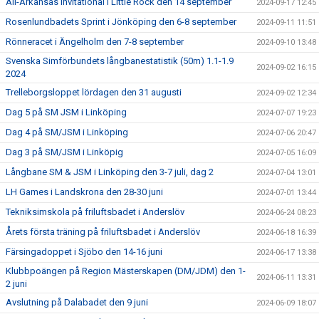
All-Arkansas Invitational i Little Rock den 14 september
2024-09-17 12:45
Rosenlundbadets Sprint i Jönköping den 6-8 september
2024-09-11 11:51
Rönneracet i Ängelholm den 7-8 september
2024-09-10 13:48
Svenska Simförbundets långbanestatistik (50m) 1.1-1.9
2024-09-02 16:15
2024
Trelleborgsloppet lördagen den 31 augusti
2024-09-02 12:34
Dag 5 på SM JSM i Linköping
2024-07-07 19:23
Dag 4 på SM/JSM i Linköping
2024-07-06 20:47
Dag 3 på SM/JSM i Linköpig
2024-07-05 16:09
Långbane SM & JSM i Linköping den 3-7 juli, dag 2
2024-07-04 13:01
LH Games i Landskrona den 28-30 juni
2024-07-01 13:44
Tekniksimskola på friluftsbadet i Anderslöv
2024-06-24 08:23
Årets första träning på friluftsbadet i Anderslöv
2024-06-18 16:39
Färsingadoppet i Sjöbo den 14-16 juni
2024-06-17 13:38
Klubbpoängen på Region Mästerskapen (DM/JDM) den 1-
2024-06-11 13:31
2 juni
Avslutning på Dalabadet den 9 juni
2024-06-09 18:07