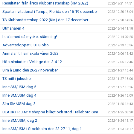
Resultaten från årets Klubbmästerskap (KM 2022)
2022-12-21 14:31
Sparta Invitational i Tampa, Florida den 16-19 december
2022-12-20 15:04
TS Klubbmästerskap 2022 (KM) den 17 december
2022-12-20 14:36
Utmanaren 4
2022-12-14 11:18
Lucia med så mycket stämning!
2022-12-14 07:25
Adventsdoppet 3.0 i Sjöbo
2022-12-13 13:36
Anmälan till simskola våren 2023
2022-12-06 13:42
Höstsimiaden i Vellinge den 3-4.12
2022-12-05 12:46
Sim à Lund den 26-27 november
2022-11-27 16:44
TS mitt i julrushen
2022-11-27 15:06
Inne SM/JSM dag 5
2022-11-27 13:16
Inne SM/JSM dag 4
2022-11-26 15:09
Sim SM/JSM dag 3
2022-11-25 14:43
BLACK FRIDAY = shoppa billigt och stöd Trelleborg Sim
2022-11-25 08:20
Inne SM/JSM, dag 2
2022-11-24 13:17
Inne SM/JSM i Stockholm den 23-27.11, dag 1
2022-11-23 14:17