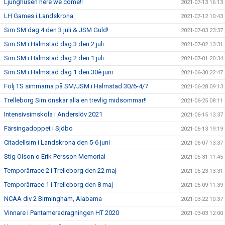
Ljunghusen here we come!!
2021-07-13 16:13
LH Games i Landskrona
2021-07-12 10:43
Sim SM dag 4 den 3 juli & JSM Guld!
2021-07-03 23:37
Sim SM i Halmstad dag 3 den 2 juli
2021-07-02 13:31
Sim SM i Halmstad dag 2 den 1 juli
2021-07-01 20:34
Sim SM i Halmstad dag 1 den 30è juni
2021-06-30 22:47
Följ TS simmarna på SM/JSM i Halmstad 30/6-4/7
2021-06-28 09:13
Trelleborg Sim önskar alla en trevlig midsommar!!
2021-06-25 08:11
Intensivsimskola i Anderslöv 2021
2021-06-15 13:37
Färsingadoppet i Sjöbo
2021-06-13 19:19
Citadellsim i Landskrona den 5-6 juni
2021-06-07 13:37
Stig Olson o Erik Persson Memorial
2021-05-31 11:45
Temporärrace 2 i Trelleborg den 22 maj
2021-05-23 13:31
Temporärrace 1 i Trelleborg den 8 maj
2021-05-09 11:39
NCAA div 2 Birmingham, Alabama
2021-03-22 10:37
Vinnare i Pantameradragningen HT 2020
2021-03-03 12:00