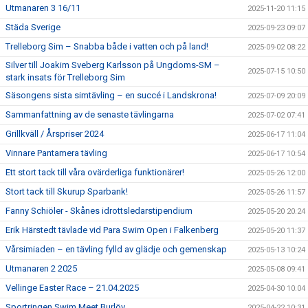
Utmanaren 3 16/11
2025-11-20 11:15
Städa Sverige
2025-09-23 09:07
Trelleborg Sim – Snabba både i vatten och på land!
2025-09-02 08:22
Silver till Joakim Sveberg Karlsson på Ungdoms-SM –
2025-07-15 10:50
stark insats för Trelleborg Sim
Säsongens sista simtävling – en succé i Landskrona!
2025-07-09 20:09
Sammanfattning av de senaste tävlingarna
2025-07-02 07:41
Grillkväll / Årspriser 2024
2025-06-17 11:04
Vinnare Pantamera tävling
2025-06-17 10:54
Ett stort tack till våra ovärderliga funktionärer!
2025-05-26 12:00
Stort tack till Skurup Sparbank!
2025-05-26 11:57
Fanny Schiöler - Skånes idrottsledarstipendium
2025-05-20 20:24
Erik Härstedt tävlade vid Para Swim Open i Falkenberg
2025-05-20 11:37
Vårsimiaden – en tävling fylld av glädje och gemenskap
2025-05-13 10:24
Utmanaren 2 2025
2025-05-08 09:41
Vellinge Easter Race – 21.04.2025
2025-04-30 10:04
Sportringen Swim Meet Burlöv
2025-04-22 10:31