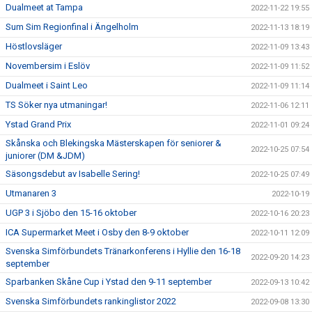
Dualmeet at Tampa
2022-11-22 19:55
Sum Sim Regionfinal i Ängelholm
2022-11-13 18:19
Höstlovsläger
2022-11-09 13:43
Novembersim i Eslöv
2022-11-09 11:52
Dualmeet i Saint Leo
2022-11-09 11:14
TS Söker nya utmaningar!
2022-11-06 12:11
Ystad Grand Prix
2022-11-01 09:24
Skånska och Blekingska Mästerskapen för seniorer &
2022-10-25 07:54
juniorer (DM &JDM)
Säsongsdebut av Isabelle Sering!
2022-10-25 07:49
Utmanaren 3
2022-10-19
UGP 3 i Sjöbo den 15-16 oktober
2022-10-16 20:23
ICA Supermarket Meet i Osby den 8-9 oktober
2022-10-11 12:09
Svenska Simförbundets Tränarkonferens i Hyllie den 16-18
2022-09-20 14:23
september
Sparbanken Skåne Cup i Ystad den 9-11 september
2022-09-13 10:42
Svenska Simförbundets rankinglistor 2022
2022-09-08 13:30