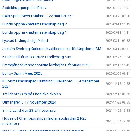
Späckhuggarsprint i Eslöv
2025-04-06 19:01
RAN Sprint Meet i Malmö – 22 mars 2025
2025-03-25 09:20
Lunds öppna knattemästerskap dag 2
2025-03-14 11:43
Lunds öppna knattemästerskap dag 1
2025-03-14 11:41
Lyckad tävlingshelg i Ystad
2025-03-11 09:33
Joakim Sveberg Karlsson kvalificerar sig för Ungdoms-SM
2025-03-10 09:31
Kallelse till årsmöte 2025 i Trelleborg Sim
2025-02-27 10:34
Framgångsrikt sponsorsim lördagen 8 februari 2025
2025-02-13 11:45
Burlöv Sprint Meet 2025
2025-02-05 09:41
Klubbmästerskapen i simning i Trelleborg – 14 december
2024-12-16 10:58
2024
Trelleborg Sim på Engelska skolan
2024-12-12 09:23
Utmanaren 3 17 November 2024
2024-11-28 09:55
Sim à Lund den 23-24 november
2024-11-25 13:33
House of Championships i Indianapolis den 21-23
2024-11-25 12:55
november