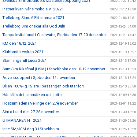
Svenska Simförbundets Mästerskapspoäng 2021
2022-01-27 10:42
Platser kvar i vår simskola VT2022!
2022-01-12 19:30
Trelleborg Sims 6 Elitsimmare 2021
2022-01-06 14:51
Trelleborg Sim önskar alla God Jul!!
2021-12-24 04:00
Tampa Invitational i Clearwater, Florida den 17-20 december
2021-12-21 14:47
KM den 18.12. 2021
2021-12-19 15:02
Klubbmästerskap 2021
2021-12-19 10:57
Stämningsfull Lucia 2021
2021-12-13 17:00
Sum Sim Riksfinal (USM) i Stockholm den 10-12 november
2021-12-13 16:53
Adventsdoppet i Sjöbo den 11 november
2021-12-13 16:24
Bli en 100%-ig TS:are i bassängen och utanför!
2021-12-10 20:50
Här säljs det simmärken och lotter!
2021-12-09 16:30
Höstsimiaden i Vellinge den 27è november
2021-12-01 11:22
Sim à Lund den 27-28 november
2021-11-30 13:20
UTMANAREN HT 2021
2021-11-29 09:26
Inne SM/JSM dag 3 i Stockholm
2021-11-26 15:29