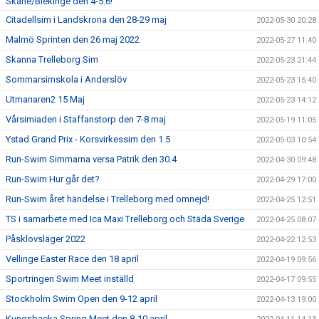
Skåne/Blekinge den 4-5.6!
Citadellsim i Landskrona den 28-29 maj
2022-05-30 20:28
Malmö Sprinten den 26 maj 2022
2022-05-27 11:40
Skanna Trelleborg Sim
2022-05-23 21:44
Sommarsimskola i Anderslöv
2022-05-23 15:40
Utmanaren2 15 Maj
2022-05-23 14:12
Vårsimiaden i Staffanstorp den 7-8 maj
2022-05-19 11:05
Ystad Grand Prix - Korsvirkessim den 1.5
2022-05-03 10:54
Run-Swim Simmarna versa Patrik den 30.4
2022-04-30 09:48
Run-Swim Hur går det?
2022-04-29 17:00
Run-Swim året händelse i Trelleborg med omnejd!
2022-04-25 12:51
TS i samarbete med Ica Maxi Trelleborg och Städa Sverige
2022-04-25 08:07
Påsklovsläger 2022
2022-04-22 12:53
Vellinge Easter Race den 18 april
2022-04-19 09:56
Sportringen Swim Meet inställd
2022-04-17 09:55
Stockholm Swim Open den 9-12 april
2022-04-13 19:00
Kungsbacka Spring Meet den 8-10 april