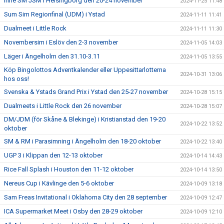
Inne SM JSM i Helsingborg den 20-24 november
2024-11-25 11:48
Sum Sim Regionfinal (UDM) i Ystad
2024-11-11 11:41
Dualmeet i Little Rock
2024-11-11 11:30
Novembersim i Eslöv den 2-3 november
2024-11-05 14:03
Läger i Ängelholm den 31.10-3.11
2024-11-05 13:55
Köp Bingolottos Adventkalender eller Uppesittarlotterna
2024-10-31 13:06
hos oss!
Svenska & Ystads Grand Prix i Ystad den 25-27 november
2024-10-28 15:15
Dualmeets i Little Rock den 26 november
2024-10-28 15:07
DM/JDM (för Skåne & Blekinge) i Kristianstad den 19-20
2024-10-22 13:52
oktober
SM & RM i Parasimning i Ängelholm den 18-20 oktober
2024-10-22 13:40
UGP 3 i Klippan den 12-13 oktober
2024-10-14 14:43
Rice Fall Splash i Houston den 11-12 oktober
2024-10-14 13:50
Nereus Cup i Kävlinge den 5-6 oktober
2024-10-09 13:18
Sam Freas Invitational i Oklahoma City den 28 september
2024-10-09 12:47
ICA Supermarket Meet i Osby den 28-29 oktober
2024-10-09 12:10