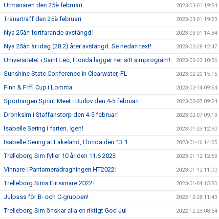
Utmanaren den 25è februari
2023-03-01 19:54
Tränarträff den 25è februari
2023-03-01 19:33
Nya 25àn fortfarande avstängd!
2023-03-01 14:34
Nya 25àn är idag (28.2) åter avstängd. Se nedan text!
2023-02-28 12:47
Universitetet i Saint Leo, Florida lägger ner sitt simprogram!
2023-02-23 10:56
Sunshine State Conference in Clearwater, FL
2023-02-20 15:15
Finn & Fiffi Cup i Lomma
2023-02-14 09:54
Sportringen Sprint Meet i Burlöv den 4-5 februari
2023-02-07 09:24
Dronksim i Staffanstorp den 4-5 februari
2023-02-07 09:13
Isabelle Sering i farten, igen!
2023-01-23 12:30
Isabelle Sering at Lakeland, Florida den 13.1
2023-01-16 14:05
Trelleborg Sim fyller 10 år den 11.6 2023
2023-01-12 12:59
Vinnare i Pantameradragningen HT2022!
2023-01-12 11:00
Trelleborg Sims Elitsimare 2022!
2023-01-04 15:50
Julpass för B- och C-gruppen!
2022-12-28 11:43
Trelleborg Sim önskar alla en riktigt God Jul
2022-12-23 08:54