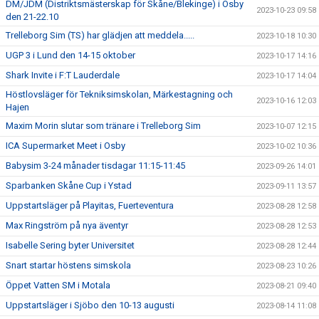
DM/JDM (Distriktsmästerskap för Skåne/Blekinge) i Osby
2023-10-23 09:58
den 21-22.10
Trelleborg Sim (TS) har glädjen att meddela.....
2023-10-18 10:30
UGP 3 i Lund den 14-15 oktober
2023-10-17 14:16
Shark Invite i F:T Lauderdale
2023-10-17 14:04
Höstlovsläger för Tekniksimskolan, Märkestagning och
2023-10-16 12:03
Hajen
Maxim Morin slutar som tränare i Trelleborg Sim
2023-10-07 12:15
ICA Supermarket Meet i Osby
2023-10-02 10:36
Babysim 3-24 månader tisdagar 11:15-11:45
2023-09-26 14:01
Sparbanken Skåne Cup i Ystad
2023-09-11 13:57
Uppstartsläger på Playitas, Fuerteventura
2023-08-28 12:58
Max Ringström på nya äventyr
2023-08-28 12:53
Isabelle Sering byter Universitet
2023-08-28 12:44
Snart startar höstens simskola
2023-08-23 10:26
Öppet Vatten SM i Motala
2023-08-21 09:40
Uppstartsläger i Sjöbo den 10-13 augusti
2023-08-14 11:08