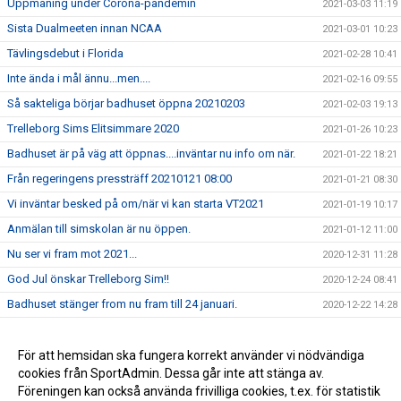
Uppmaning under Corona-pandemin
2021-03-03 11:19
Sista Dualmeeten innan NCAA
2021-03-01 10:23
Tävlingsdebut i Florida
2021-02-28 10:41
Inte ända i mål ännu...men....
2021-02-16 09:55
Så sakteliga börjar badhuset öppna 20210203
2021-02-03 19:13
Trelleborg Sims Elitsimmare 2020
2021-01-26 10:23
Badhuset är på väg att öppnas....inväntar nu info om när.
2021-01-22 18:21
Från regeringens pressträff 20210121 08:00
2021-01-21 08:30
Vi inväntar besked på om/när vi kan starta VT2021
2021-01-19 10:17
Anmälan till simskolan är nu öppen.
2021-01-12 11:00
Nu ser vi fram mot 2021...
2020-12-31 11:28
God Jul önskar Trelleborg Sim!!
2020-12-24 08:41
Badhuset stänger from nu fram till 24 januari.
2020-12-22 14:28
Beslut om nedstängning och om så hur länge...
2020-12-21 17:44
Anmälan till vårterminen vårterminen 2021
För att hemsidan ska fungera korrekt använder vi nödvändiga
2020-12-19 13:25
cookies från SportAdmin. Dessa går inte att stänga av.
Höstlovsläger i Trelleborgs vackra badhus
2020-12-18 10:36
Föreningen kan också använda frivilliga cookies, t.ex. för statistik