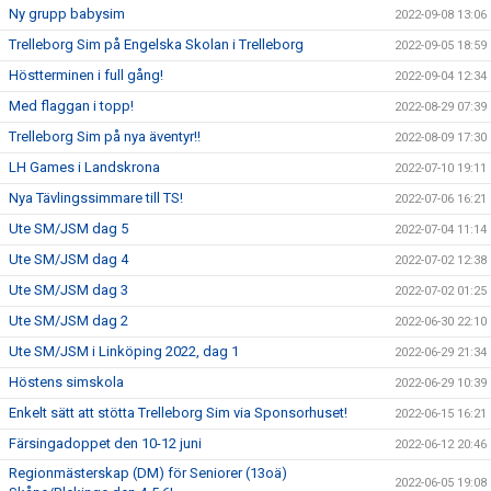
Ny grupp babysim
2022-09-08 13:06
Trelleborg Sim på Engelska Skolan i Trelleborg
2022-09-05 18:59
Höstterminen i full gång!
2022-09-04 12:34
Med flaggan i topp!
2022-08-29 07:39
Trelleborg Sim på nya äventyr!!
2022-08-09 17:30
LH Games i Landskrona
2022-07-10 19:11
Nya Tävlingssimmare till TS!
2022-07-06 16:21
Ute SM/JSM dag 5
2022-07-04 11:14
Ute SM/JSM dag 4
2022-07-02 12:38
Ute SM/JSM dag 3
2022-07-02 01:25
Ute SM/JSM dag 2
2022-06-30 22:10
Ute SM/JSM i Linköping 2022, dag 1
2022-06-29 21:34
Höstens simskola
2022-06-29 10:39
Enkelt sätt att stötta Trelleborg Sim via Sponsorhuset!
2022-06-15 16:21
Färsingadoppet den 10-12 juni
2022-06-12 20:46
Regionmästerskap (DM) för Seniorer (13oä)
2022-06-05 19:08