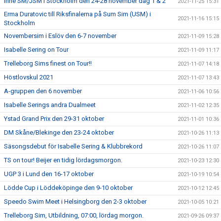
Inne SM/JSM i Stockholm den 24-28 november dag 1 & 2
2021-11-25 15:31
Erma Duratovic till Riksfinalerna på Sum Sim (USM) i
2021-11-16 15:15
Stockholm
Novembersim i Eslöv den 6-7 november
2021-11-09 15:28
Isabelle Sering on Tour
2021-11-09 11:17
Trelleborg Sims finest on Tour!!
2021-11-07 14:18
Höstlovskul 2021
2021-11-07 13:43
A-gruppen den 6 november
2021-11-06 10:56
Isabelle Serings andra Dualmeet
2021-11-02 12:35
Ystad Grand Prix den 29-31 oktober
2021-11-01 10:36
DM Skåne/Blekinge den 23-24 oktober
2021-10-26 11:13
Säsongsdebut för Isabelle Sering & Klubbrekord
2021-10-26 11:07
TS on tour! Beijer en tidig lördagsmorgon.
2021-10-23 12:30
UGP 3 i Lund den 16-17 oktober
2021-10-19 10:54
Lödde Cup i Löddeköpinge den 9-10 oktober
2021-10-12 12:45
Speedo Swim Meet i Helsingborg den 2-3 oktober
2021-10-05 10:21
Trelleborg Sim, Utbildning, 07:00, lördag morgon.
2021-09-26 09:37