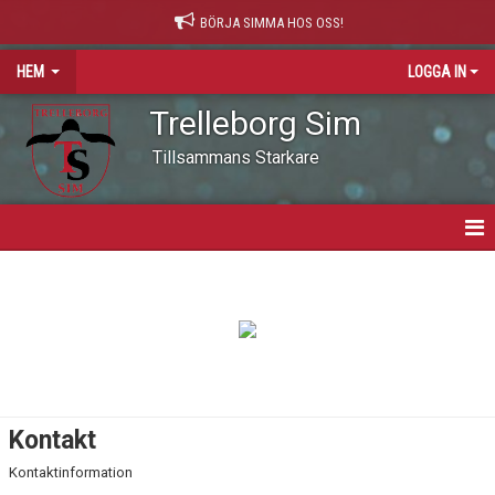
BÖRJA SIMMA HOS OSS!
HEM
LOGGA IN
Trelleborg Sim
Tillsammans Starkare
HEM
VARFÖR SIMNING?
NYHETER
VÅR VÄRDEGRUND
Kontakt
OM KLUBBEN
Kontaktinformation