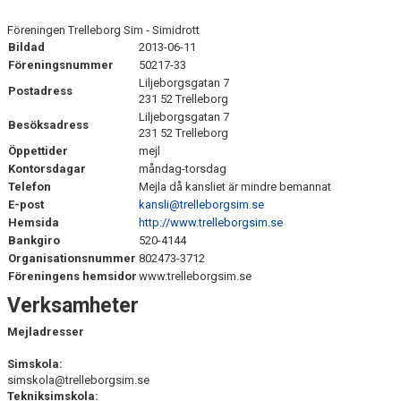
SIMSHOP
Föreningen Trelleborg Sim - Simidrott
Bildad
2013-06-11
KONTAKT
Föreningsnummer
50217-33
Liljeborgsgatan 7
Postadress
KALENDER
231 52 Trelleborg
Liljeborgsgatan 7
Besöksadress
BILDGALLERI
231 52 Trelleborg
Öppettider
mejl
Kontorsdagar
DOKUMENT
måndag-torsdag
Telefon
Mejla då kansliet är mindre bemannat
E-post
kansli@trelleborgsim.se
Hemsida
http://www.trelleborgsim.se
Bankgiro
520-4144
Organisationsnummer
802473-3712
Föreningens hemsidor
www.trelleborgsim.se
Verksamheter
Mejladresser
Simskola:
simskola@trelleborgsim.se
Tekniksimskola: