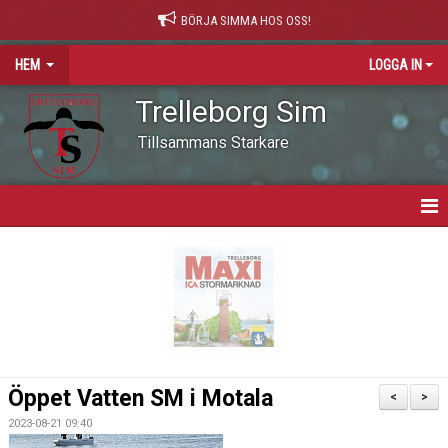
BÖRJA SIMMA HOS OSS!
HEM
LOGGA IN
Trelleborg Sim
Tillsammans Starkare
HEM
VARFÖR SIMNING?
NYHETER
VÅR VÄRDEGRUND
Öppet Vatten SM i Motala
<
>
OM KLUBBEN
2023-08-21 09:40