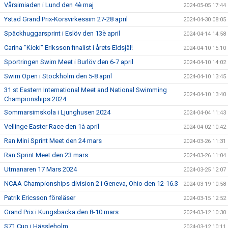
Vårsimiaden i Lund den 4è maj
2024-05-05 17:44
Ystad Grand Prix-Korsvirkessim 27-28 april
2024-04-30 08:05
Späckhuggarsprint i Eslöv den 13è april
2024-04-14 14:58
Carina "Kicki" Eriksson finalist i årets Eldsjäl!
2024-04-10 15:10
Sportringen Swim Meet i Burlöv den 6-7 april
2024-04-10 14:02
Swim Open i Stockholm den 5-8 april
2024-04-10 13:45
31 st Eastern International Meet and National Swimming
2024-04-10 13:40
Championships 2024
Sommarsimskola i Ljunghusen 2024
2024-04-04 11:43
Vellinge Easter Race den 1à april
2024-04-02 10:42
Ran Mini Sprint Meet den 24 mars
2024-03-26 11:31
Ran Sprint Meet den 23 mars
2024-03-26 11:04
Utmanaren 17 Mars 2024
2024-03-25 12:07
NCAA Championships division 2 i Geneva, Ohio den 12-16.3
2024-03-19 10:58
Patrik Ericsson föreläser
2024-03-15 12:52
Grand Prix i Kungsbacka den 8-10 mars
2024-03-12 10:30
S71 Cup i Hässleholm
2024-03-12 10:11