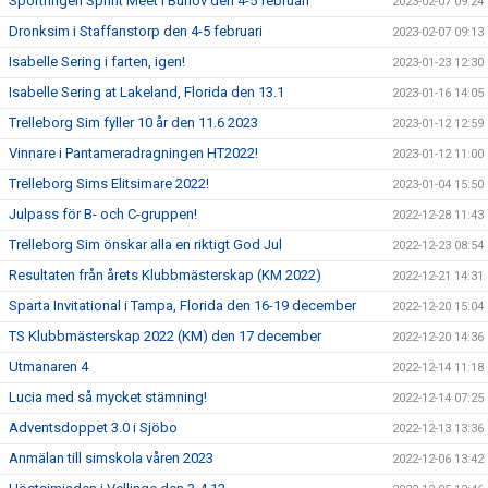
Sportringen Sprint Meet i Burlöv den 4-5 februari
2023-02-07 09:24
Dronksim i Staffanstorp den 4-5 februari
2023-02-07 09:13
Isabelle Sering i farten, igen!
2023-01-23 12:30
Isabelle Sering at Lakeland, Florida den 13.1
2023-01-16 14:05
Trelleborg Sim fyller 10 år den 11.6 2023
2023-01-12 12:59
Vinnare i Pantameradragningen HT2022!
2023-01-12 11:00
Trelleborg Sims Elitsimare 2022!
2023-01-04 15:50
Julpass för B- och C-gruppen!
2022-12-28 11:43
Trelleborg Sim önskar alla en riktigt God Jul
2022-12-23 08:54
Resultaten från årets Klubbmästerskap (KM 2022)
2022-12-21 14:31
Sparta Invitational i Tampa, Florida den 16-19 december
2022-12-20 15:04
TS Klubbmästerskap 2022 (KM) den 17 december
2022-12-20 14:36
Utmanaren 4
2022-12-14 11:18
Lucia med så mycket stämning!
2022-12-14 07:25
Adventsdoppet 3.0 i Sjöbo
2022-12-13 13:36
Anmälan till simskola våren 2023
2022-12-06 13:42