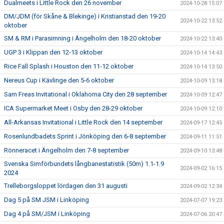
Dualmeets i Little Rock den 26 november
2024-10-28 15:07
DM/JDM (för Skåne & Blekinge) i Kristianstad den 19-20
2024-10-22 13:52
oktober
SM & RM i Parasimning i Ängelholm den 18-20 oktober
2024-10-22 13:40
UGP 3 i Klippan den 12-13 oktober
2024-10-14 14:43
Rice Fall Splash i Houston den 11-12 oktober
2024-10-14 13:50
Nereus Cup i Kävlinge den 5-6 oktober
2024-10-09 13:18
Sam Freas Invitational i Oklahoma City den 28 september
2024-10-09 12:47
ICA Supermarket Meet i Osby den 28-29 oktober
2024-10-09 12:10
All-Arkansas Invitational i Little Rock den 14 september
2024-09-17 12:45
Rosenlundbadets Sprint i Jönköping den 6-8 september
2024-09-11 11:51
Rönneracet i Ängelholm den 7-8 september
2024-09-10 13:48
Svenska Simförbundets långbanestatistik (50m) 1.1-1.9
2024-09-02 16:15
2024
Trelleborgsloppet lördagen den 31 augusti
2024-09-02 12:34
Dag 5 på SM JSM i Linköping
2024-07-07 19:23
Dag 4 på SM/JSM i Linköping
2024-07-06 20:47