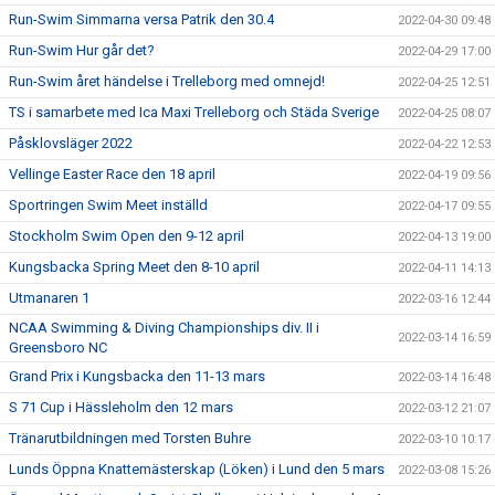
Run-Swim Simmarna versa Patrik den 30.4
2022-04-30 09:48
Run-Swim Hur går det?
2022-04-29 17:00
Run-Swim året händelse i Trelleborg med omnejd!
2022-04-25 12:51
TS i samarbete med Ica Maxi Trelleborg och Städa Sverige
2022-04-25 08:07
Påsklovsläger 2022
2022-04-22 12:53
Vellinge Easter Race den 18 april
2022-04-19 09:56
Sportringen Swim Meet inställd
2022-04-17 09:55
Stockholm Swim Open den 9-12 april
2022-04-13 19:00
Kungsbacka Spring Meet den 8-10 april
2022-04-11 14:13
Utmanaren 1
2022-03-16 12:44
NCAA Swimming & Diving Championships div. II i
2022-03-14 16:59
Greensboro NC
Grand Prix i Kungsbacka den 11-13 mars
2022-03-14 16:48
S 71 Cup i Hässleholm den 12 mars
2022-03-12 21:07
Tränarutbildningen med Torsten Buhre
2022-03-10 10:17
Lunds Öppna Knattemästerskap (Löken) i Lund den 5 mars
2022-03-08 15:26