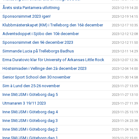
Årets sista Pantamera utlottning
2023-12-19 14:20
Sponsorsimmet 2023 igen!
2023-12-19 14:15
Klubbmästerskapet (KM) i Trelleborg den 16è december
2023-12-17 10:35
Adventsdoppet i Sjöbo den 10è december
2023-12-12 12:08
Sponsorsimmet den 9è december 2023
2023-12-12 11:50
Simmande Lucia på Trelleborgs Badhus
2023-12-11 14:29
Erma Duratovic klar för University of Arkansas Little Rock
2023-12-07 12:36
Höstsimiaden i Vellinge den 2à december 2023
2023-12-04 14:00
Senior Sport School den 30 november
2023-11-30 14:58
Sim à Lund den 25-26 november
2023-11-27 13:59
Inne SM/JSM i Göteborg dag 5
2023-11-27 13:10
Utmanaren 3 19/11 2023
2023-11-27 11:39
Inne SM/JSM i Göteborg dag 4
2023-11-25 15:19
Inne SM/JSM i Göteborg dag 3
2023-11-24 23:38
Inne SM/JSM i Göteborg dag 2
2023-11-24 16:15
Inne SM/JSM i Göteborg dag 1
2023-11-22 15:01