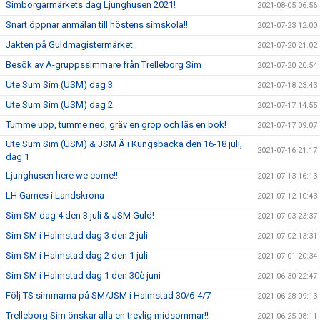
Simborgarmärkets dag Ljunghusen 2021!
2021-08-05 06:56
Snart öppnar anmälan till höstens simskola!!
2021-07-23 12:00
Jakten på Guldmagistermärket.
2021-07-20 21:02
Besök av A-gruppssimmare från Trelleborg Sim
2021-07-20 20:54
Ute Sum Sim (USM) dag 3
2021-07-18 23:43
Ute Sum Sim (USM) dag 2
2021-07-17 14:55
Tumme upp, tumme ned, gräv en grop och läs en bok!
2021-07-17 09:07
Ute Sum Sim (USM) & JSM Ä i Kungsbacka den 16-18 juli,
2021-07-16 21:17
dag 1
Ljunghusen here we come!!
2021-07-13 16:13
LH Games i Landskrona
2021-07-12 10:43
Sim SM dag 4 den 3 juli & JSM Guld!
2021-07-03 23:37
Sim SM i Halmstad dag 3 den 2 juli
2021-07-02 13:31
Sim SM i Halmstad dag 2 den 1 juli
2021-07-01 20:34
Sim SM i Halmstad dag 1 den 30è juni
2021-06-30 22:47
Följ TS simmarna på SM/JSM i Halmstad 30/6-4/7
2021-06-28 09:13
Trelleborg Sim önskar alla en trevlig midsommar!!
2021-06-25 08:11