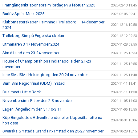
Framgångsrikt sponsorsim lördagen 8 februari 2025
2025-02-13 11:45
Burlöv Sprint Meet 2025
2025-02-05 09:41
Klubbmästerskapen i simning i Trelleborg – 14 december
2024-12-16 10:58
2024
Trelleborg Sim på Engelska skolan
2024-12-12 09:23
Utmanaren 3 17 November 2024
2024-11-28 09:55
Sim à Lund den 23-24 november
2024-11-25 13:33
House of Championships i Indianapolis den 21-23
2024-11-25 12:55
november
Inne SM JSM i Helsingborg den 20-24 november
2024-11-25 11:48
Sum Sim Regionfinal (UDM) i Ystad
2024-11-11 11:41
Dualmeet i Little Rock
2024-11-11 11:30
Novembersim i Eslöv den 2-3 november
2024-11-05 14:03
Läger i Ängelholm den 31.10-3.11
2024-11-05 13:55
Köp Bingolottos Adventkalender eller Uppesittarlotterna
2024-10-31 13:06
hos oss!
Svenska & Ystads Grand Prix i Ystad den 25-27 november
2024-10-28 15:15