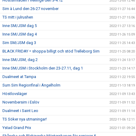
Höstsimiaden i Vellinge den 3-4.12
2022-12-05 12:46
Sim à Lund den 26-27 november
2022-11-27 16:44
TS mitt i julrushen
2022-11-27 15:06
Inne SM/JSM dag 5
2022-11-27 13:16
Inne SM/JSM dag 4
2022-11-26 15:09
Sim SM/JSM dag 3
2022-11-25 14:43
BLACK FRIDAY = shoppa billigt och stöd Trelleborg Sim
2022-11-25 08:20
Inne SM/JSM, dag 2
2022-11-24 13:17
Inne SM/JSM i Stockholm den 23-27.11, dag 1
2022-11-23 14:17
Dualmeet at Tampa
2022-11-22 19:55
Sum Sim Regionfinal i Ängelholm
2022-11-13 18:19
Höstlovsläger
2022-11-09 13:43
Novembersim i Eslöv
2022-11-09 11:52
Dualmeet i Saint Leo
2022-11-09 11:14
TS Söker nya utmaningar!
2022-11-06 12:11
Ystad Grand Prix
2022-11-01 09:24
Skånska och Blekingska Mästerskapen för seniorer &