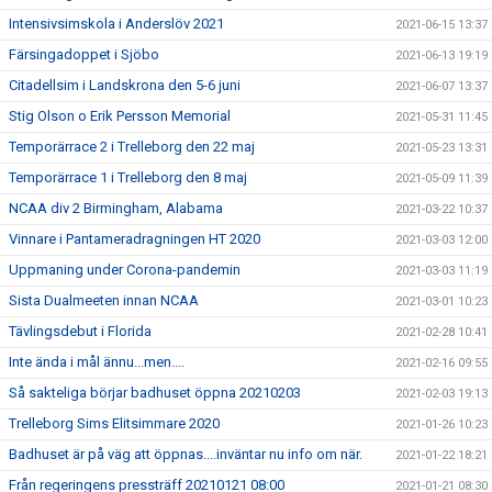
Intensivsimskola i Anderslöv 2021
2021-06-15 13:37
Färsingadoppet i Sjöbo
2021-06-13 19:19
Citadellsim i Landskrona den 5-6 juni
2021-06-07 13:37
Stig Olson o Erik Persson Memorial
2021-05-31 11:45
Temporärrace 2 i Trelleborg den 22 maj
2021-05-23 13:31
Temporärrace 1 i Trelleborg den 8 maj
2021-05-09 11:39
NCAA div 2 Birmingham, Alabama
2021-03-22 10:37
Vinnare i Pantameradragningen HT 2020
2021-03-03 12:00
Uppmaning under Corona-pandemin
2021-03-03 11:19
Sista Dualmeeten innan NCAA
2021-03-01 10:23
Tävlingsdebut i Florida
2021-02-28 10:41
Inte ända i mål ännu...men....
2021-02-16 09:55
Så sakteliga börjar badhuset öppna 20210203
2021-02-03 19:13
Trelleborg Sims Elitsimmare 2020
2021-01-26 10:23
Badhuset är på väg att öppnas....inväntar nu info om när.
2021-01-22 18:21
Från regeringens pressträff 20210121 08:00
2021-01-21 08:30