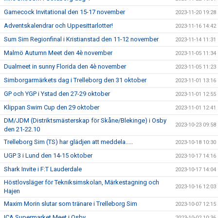
Gamecock Invitational den 15-17 november
2023-11-20 19:28
Adventskalendrar och Uppesittarlotter!
2023-11-16 14:42
Sum Sim Regionfinal i Kristianstad den 11-12 november
2023-11-14 11:31
Malmö Autumn Meet den 4è november
2023-11-05 11:34
Dualmeet in sunny Florida den 4è november
2023-11-05 11:23
Simborgarmärkets dag i Trelleborg den 31 oktober
2023-11-01 13:16
GP och YGP i Ystad den 27-29 oktober
2023-11-01 12:55
Klippan Swim Cup den 29 oktober
2023-11-01 12:41
DM/JDM (Distriktsmästerskap för Skåne/Blekinge) i Osby
2023-10-23 09:58
den 21-22.10
Trelleborg Sim (TS) har glädjen att meddela.....
2023-10-18 10:30
UGP 3 i Lund den 14-15 oktober
2023-10-17 14:16
Shark Invite i F:T Lauderdale
2023-10-17 14:04
Höstlovsläger för Tekniksimskolan, Märkestagning och
2023-10-16 12:03
Hajen
Maxim Morin slutar som tränare i Trelleborg Sim
2023-10-07 12:15
ICA Supermarket Meet i Osby
2023-10-02 10:36