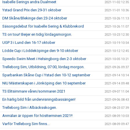
Isabelle Serings andra Dualmeet
2021-11-02 12:35
Ystad Grand Prix den 29-31 oktober
2021-11-01 10:36
DM Skåne/Blekinge den 23-24 oktober
2021-10-26 11:13
Säsongsdebut för Isabelle Sering & Klubbrekord
2021-10-26 11:07
TS on tour! Beijer en tidig lördagsmorgon.
2021-10-23 12:30
UGP 3 i Lund den 16-17 oktober
2021-10-19 10:54
Lödde Cup i Löddeköpinge den 9-10 oktober
2021-10-12 12:45
Speedo Swim Meet i Helsingborg den 2-3 oktober
2021-10-05 10:21
Trelleborg Sim, Utbildning, 07:00, lördag morgon.
2021-09-26 09:37
Sparbanken Skåne Cup i Ystad den 10-12 september
2021-09-14 10:14
NIU Mästerskapen i Jönköping den 10 september
2021-09-14 09:48
TS Elitsimmare våren/sommaren 2021
2021-09-07 11:04
En härlig bild från undervisningsbassängen!
2021-09-06 08:43
Trelleborg Sim i Albäcksskogen.
2021-08-23 07:39
Anmälan är öppen för höstterminen 2021!!
2021-08-09 10:03
Varför Trelleborg Sim finns...
2021-08-09 09:47