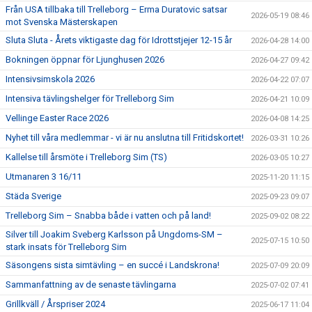
Från USA tillbaka till Trelleborg – Erma Duratovic satsar
2026-05-19 08:46
mot Svenska Mästerskapen
Sluta Sluta - Årets viktigaste dag för Idrottstjejer 12-15 år
2026-04-28 14:00
Bokningen öppnar för Ljunghusen 2026
2026-04-27 09:42
Intensivsimskola 2026
2026-04-22 07:07
Intensiva tävlingshelger för Trelleborg Sim
2026-04-21 10:09
Vellinge Easter Race 2026
2026-04-08 14:25
Nyhet till våra medlemmar - vi är nu anslutna till Fritidskortet!
2026-03-31 10:26
Kallelse till årsmöte i Trelleborg Sim (TS)
2026-03-05 10:27
Utmanaren 3 16/11
2025-11-20 11:15
Städa Sverige
2025-09-23 09:07
Trelleborg Sim – Snabba både i vatten och på land!
2025-09-02 08:22
Silver till Joakim Sveberg Karlsson på Ungdoms-SM –
2025-07-15 10:50
stark insats för Trelleborg Sim
Säsongens sista simtävling – en succé i Landskrona!
2025-07-09 20:09
Sammanfattning av de senaste tävlingarna
2025-07-02 07:41
Grillkväll / Årspriser 2024
2025-06-17 11:04