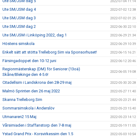
Ute SM/JSM dag 5
2022-07-04 11:14
Ute SM/JSM dag 4
2022-07-02 12:38
Ute SM/JSM dag 3
2022-07-02 01:25
Ute SM/JSM dag 2
2022-06-30 22:10
Ute SM/JSM i Linköping 2022, dag 1
2022-06-29 21:34
Höstens simskola
2022-06-29 10:39
Enkelt sätt att stötta Trelleborg Sim via Sponsorhuset!
2022-06-15 16:21
Färsingadoppet den 10-12 juni
2022-06-12 20:46
Regionmästerskap (DM) för Seniorer (13oä)
2022-06-05 19:08
Skåne/Blekinge den 4-5.6!
Citadellsim i Landskrona den 28-29 maj
2022-05-30 20:28
Malmö Sprinten den 26 maj 2022
2022-05-27 11:40
Skanna Trelleborg Sim
2022-05-23 21:44
Sommarsimskola i Anderslöv
2022-05-23 15:40
Utmanaren2 15 Maj
2022-05-23 14:12
Vårsimiaden i Staffanstorp den 7-8 maj
2022-05-19 11:05
Ystad Grand Prix - Korsvirkessim den 1.5
2022-05-03 10:54