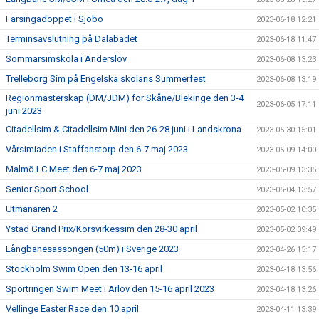
Färsingadoppet i Sjöbo
2023-06-18 12:21
Terminsavslutning på Dalabadet
2023-06-18 11:47
Sommarsimskola i Anderslöv
2023-06-08 13:23
Trelleborg Sim på Engelska skolans Summerfest
2023-06-08 13:19
Regionmästerskap (DM/JDM) för Skåne/Blekinge den 3-4
2023-06-05 17:11
juni 2023
Citadellsim & Citadellsim Mini den 26-28 juni i Landskrona
2023-05-30 15:01
Vårsimiaden i Staffanstorp den 6-7 maj 2023
2023-05-09 14:00
Malmö LC Meet den 6-7 maj 2023
2023-05-09 13:35
Senior Sport School
2023-05-04 13:57
Utmanaren 2
2023-05-02 10:35
Ystad Grand Prix/Korsvirkessim den 28-30 april
2023-05-02 09:49
Långbanesässongen (50m) i Sverige 2023
2023-04-26 15:17
Stockholm Swim Open den 13-16 april
2023-04-18 13:56
Sportringen Swim Meet i Arlöv den 15-16 april 2023
2023-04-18 13:26
Vellinge Easter Race den 10 april
2023-04-11 13:39