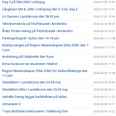
Dag 3 på SM/JSM i Linköpig
2024-07-05 16:09
Långbane SM & JSM i Linköping den 3-7 juli, dag 2
2024-07-04 13:01
LH Games i Landskrona den 28-30 juni
2024-07-01 13:44
Tekniksimskola på friluftsbadet i Anderslöv
2024-06-24 08:23
Årets första träning på friluftsbadet i Anderslöv
2024-06-18 16:39
Färsingadoppet i Sjöbo den 14-16 juni
2024-06-17 13:38
Klubbpoängen på Region Mästerskapen (DM/JDM) den 1-
2024-06-11 13:31
2 juni
Avslutning på Dalabadet den 9 juni
2024-06-09 18:07
Erma Duratovic tar studenten i Malmö
2024-06-09 17:59
Region Mästerskapen (DM/JDM) för Skåne/Blekinge den
2024-06-04 14:28
1-2 juni
Citadellsim i Landskrona den 24-26 maj
2024-05-28 09:40
Citadellsim Mini i Landskrona den 25-26 maj
2024-05-28 09:16
Isabelle Sering lägger baddräkten på hyllan
2024-05-21 11:29
Utmanaren 2
2024-05-08 12:17
7 nya utbildade funktionärer i Trelleborg Sim
2024-05-06 14:22