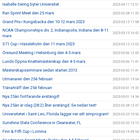
Isabelle Sering byter Universitet
2023-04-11 12:51
Ran Sprint Meet den 25 mars
2023-03-28 11:25
Grand Prix i Kungsbacka den 10-12 mars 2023
2023-03-13 17:08
NCAA Championships div. 2, Indianapolis, Indiana den 8-11
2023-03-13 16:42
mars
S71 Cup i Hässleholm den 11 mars 2023
2023-03-13 12:02
Öresund Meeting i Helsinborg den 4-5 mars
2023-03-06 12:00
Lunds Öppna Knattemästerskap den 4-5 mars
2023-03-06 11:41
Mästerskapssimmare sedan starten 2013
2023-03-02 11:41
Utmanaren den 25è februari
2023-03-01 19:54
Tränarträff den 25è februari
2023-03-01 19:33
Nya 25àn fortfarande avstängd!
2023-03-01 14:34
Nya 25àn är idag (28.2) åter avstängd. Se nedan text!
2023-02-28 12:47
Universitetet i Saint Leo, Florida lägger ner sitt simprogram!
2023-02-23 10:56
Sunshine State Conference in Clearwater, FL
2023-02-20 15:15
Finn & Fiffi Cup i Lomma
2023-02-14 09:54