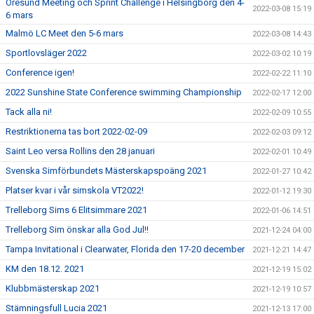
Öresund Meeting och Sprint Challenge i Helsingborg den 4-
2022-03-08 15:19
6 mars
Malmö LC Meet den 5-6 mars
2022-03-08 14:43
Sportlovsläger 2022
2022-03-02 10:19
Conference igen!
2022-02-22 11:10
2022 Sunshine State Conference swimming Championship
2022-02-17 12:00
Tack alla ni!
2022-02-09 10:55
Restriktionerna tas bort 2022-02-09
2022-02-03 09:12
Saint Leo versa Rollins den 28 januari
2022-02-01 10:49
Svenska Simförbundets Mästerskapspoäng 2021
2022-01-27 10:42
Platser kvar i vår simskola VT2022!
2022-01-12 19:30
Trelleborg Sims 6 Elitsimmare 2021
2022-01-06 14:51
Trelleborg Sim önskar alla God Jul!!
2021-12-24 04:00
Tampa Invitational i Clearwater, Florida den 17-20 december
2021-12-21 14:47
KM den 18.12. 2021
2021-12-19 15:02
Klubbmästerskap 2021
2021-12-19 10:57
Stämningsfull Lucia 2021
2021-12-13 17:00