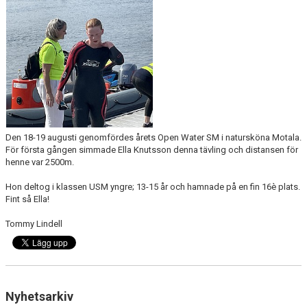
SIMSHOP
KONTAKT
KALENDER
BILDGALLERI
DOKUMENT
Den 18-19 augusti genomfördes årets Open Water SM i natursköna Motala.
För första gången simmade Ella Knutsson denna tävling och distansen för
henne var 2500m.
Hon deltog i klassen USM yngre; 13-15 år och hamnade på en fin 16è plats.
Fint så Ella!
Tommy Lindell
Nyhetsarkiv