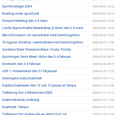
Sportlovsläger 2024
2024-03-07 10:22
Bowling under sportlovet
2024-03-07 10:10
Öresund Meeting den 2-3 mars
2024-03-05 14:20
Lunds Öppna Knatte Mästerskap (Löken) den 2-3 mars
2024-03-05 14:09
Mer information om samarbetet med SwimCognition
2024-02-23 10:02
TS öppnar simshop i sammarbete med SwimCognition
2024-02-21 11:06
Sunshine State Championships i Ocala, Florida
2024-02-19 10:06
Sportringen Swim Meet i Arlöv den 3-4 februari
2024-02-06 08:31
Dronksim den 3-4 februari
2024-02-06 08:19
UGP 1 i Kristianstad den 27-28 januari
2024-01-29 11:22
Säsongens sista Dualmeet
2024-01-29 11:12
Dubbla Dualmeets den 12 och 13 januari at Tampa
2024-01-16 13:30
Trelleborg Sim`s Elitsimmare 2023
2024-01-11 14:13
Grattis Miranda Lindberg!
2024-01-10 17:29
Dualmeet i Tampa
2024-01-07 15:31
Trelleborg Sim önskar alla en riktigt God Jul
2023-12-24 13:18