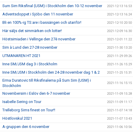
Sum Sim Riksfinal (USM) i Stockholm den 10-12 november
2021-12-13 16:53
Adventsdoppet i Sjöbo den 11 november
2021-12-13 16:24
Bli en 100%-ig TS:are i bassängen och utanför!
2021-12-10 20:50
Här säljs det simmärken och lotter!
2021-12-09 16:30
Höstsimiaden i Vellinge den 27è november
2021-12-01 11:22
Sim à Lund den 27-28 november
2021-11-30 13:20
UTMANAREN HT 2021
2021-11-29 09:26
Inne SM/JSM dag 3 i Stockholm
2021-11-26 15:29
Inne SM/JSM i Stockholm den 24-28 november dag 1 & 2
2021-11-25 15:31
Erma Duratovic till Riksfinalerna på Sum Sim (USM) i
2021-11-16 15:15
Stockholm
Novembersim i Eslöv den 6-7 november
2021-11-09 15:28
Isabelle Sering on Tour
2021-11-09 11:17
Trelleborg Sims finest on Tour!!
2021-11-07 14:18
Höstlovskul 2021
2021-11-07 13:43
A-gruppen den 6 november
2021-11-06 10:56