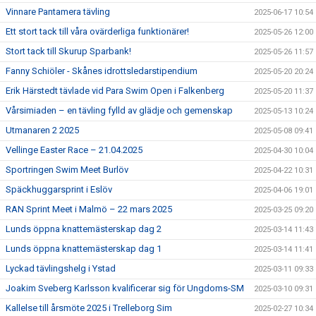
Vinnare Pantamera tävling
2025-06-17 10:54
Ett stort tack till våra ovärderliga funktionärer!
2025-05-26 12:00
Stort tack till Skurup Sparbank!
2025-05-26 11:57
Fanny Schiöler - Skånes idrottsledarstipendium
2025-05-20 20:24
Erik Härstedt tävlade vid Para Swim Open i Falkenberg
2025-05-20 11:37
Vårsimiaden – en tävling fylld av glädje och gemenskap
2025-05-13 10:24
Utmanaren 2 2025
2025-05-08 09:41
Vellinge Easter Race – 21.04.2025
2025-04-30 10:04
Sportringen Swim Meet Burlöv
2025-04-22 10:31
Späckhuggarsprint i Eslöv
2025-04-06 19:01
RAN Sprint Meet i Malmö – 22 mars 2025
2025-03-25 09:20
Lunds öppna knattemästerskap dag 2
2025-03-14 11:43
Lunds öppna knattemästerskap dag 1
2025-03-14 11:41
Lyckad tävlingshelg i Ystad
2025-03-11 09:33
Joakim Sveberg Karlsson kvalificerar sig för Ungdoms-SM
2025-03-10 09:31
Kallelse till årsmöte 2025 i Trelleborg Sim
2025-02-27 10:34