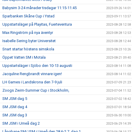
Babysim 3-24 månader tisdagar 11:15-11:45
2023-09-26 14:01
Sparbanken Skåne Cup i Ystad
2023-09-11 13:57
Uppstartsläger på Playitas, Fuerteventura
2023-08-28 12:58
Max Ringström på nya äventyr
2023-08-28 12:53
Isabelle Sering byter Universitet
2023-08-28 12:44
Snart startar höstens simskola
2023-08-23 10:26
Öppet Vatten SM i Motala
2023-08-21 09:40
Uppstartsläger i Sjöbo den 10-13 augusti
2023-08-14 11:08
Jacquline Rengbrandt vinnare igen!
2023-08-14 11:02
LH Games i Landskrona den 7-9 juli
2023-07-09 21:23
Zoogs Zwim-Summer Cup i Stockholm,
2023-07-04 11:52
SM JSM dag 5
2023-07-02 18:42
SM JSM dag 4
2023-07-01 18:54
SM JSM dag 3
2023-06-30 19:00
SM JSM i Umeå dag 2
2023-06-29 14:39
Långbane SM/JSM i Umeå den 28.6-2.7, dag 1
2023-06-28 15:27