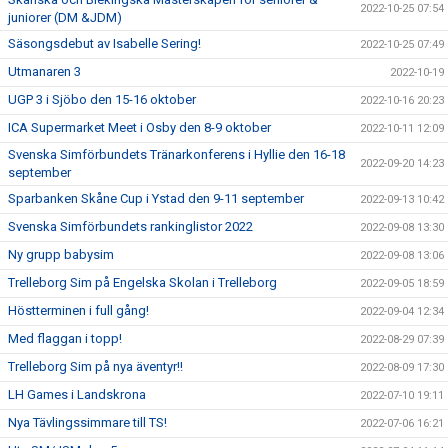
2022-10-25 07:54
juniorer (DM &JDM)
Säsongsdebut av Isabelle Sering!
2022-10-25 07:49
Utmanaren 3
2022-10-19
UGP 3 i Sjöbo den 15-16 oktober
2022-10-16 20:23
ICA Supermarket Meet i Osby den 8-9 oktober
2022-10-11 12:09
Svenska Simförbundets Tränarkonferens i Hyllie den 16-18
2022-09-20 14:23
september
Sparbanken Skåne Cup i Ystad den 9-11 september
2022-09-13 10:42
Svenska Simförbundets rankinglistor 2022
2022-09-08 13:30
Ny grupp babysim
2022-09-08 13:06
Trelleborg Sim på Engelska Skolan i Trelleborg
2022-09-05 18:59
Höstterminen i full gång!
2022-09-04 12:34
Med flaggan i topp!
2022-08-29 07:39
Trelleborg Sim på nya äventyr!!
2022-08-09 17:30
LH Games i Landskrona
2022-07-10 19:11
Nya Tävlingssimmare till TS!
2022-07-06 16:21