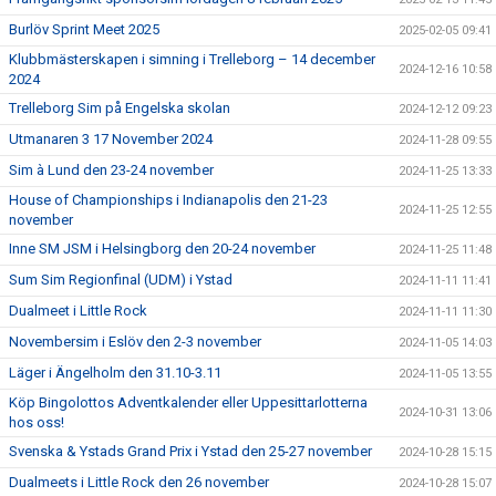
Burlöv Sprint Meet 2025
2025-02-05 09:41
Klubbmästerskapen i simning i Trelleborg – 14 december
2024-12-16 10:58
2024
Trelleborg Sim på Engelska skolan
2024-12-12 09:23
Utmanaren 3 17 November 2024
2024-11-28 09:55
Sim à Lund den 23-24 november
2024-11-25 13:33
House of Championships i Indianapolis den 21-23
2024-11-25 12:55
november
Inne SM JSM i Helsingborg den 20-24 november
2024-11-25 11:48
Sum Sim Regionfinal (UDM) i Ystad
2024-11-11 11:41
Dualmeet i Little Rock
2024-11-11 11:30
Novembersim i Eslöv den 2-3 november
2024-11-05 14:03
Läger i Ängelholm den 31.10-3.11
2024-11-05 13:55
Köp Bingolottos Adventkalender eller Uppesittarlotterna
2024-10-31 13:06
hos oss!
Svenska & Ystads Grand Prix i Ystad den 25-27 november
2024-10-28 15:15
Dualmeets i Little Rock den 26 november
2024-10-28 15:07