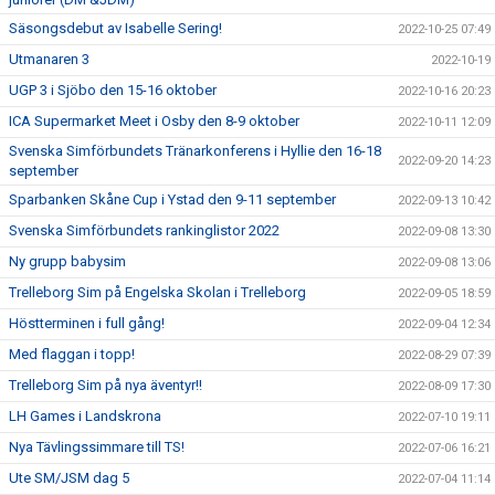
Säsongsdebut av Isabelle Sering!
2022-10-25 07:49
Utmanaren 3
2022-10-19
UGP 3 i Sjöbo den 15-16 oktober
2022-10-16 20:23
ICA Supermarket Meet i Osby den 8-9 oktober
2022-10-11 12:09
Svenska Simförbundets Tränarkonferens i Hyllie den 16-18
2022-09-20 14:23
september
Sparbanken Skåne Cup i Ystad den 9-11 september
2022-09-13 10:42
Svenska Simförbundets rankinglistor 2022
2022-09-08 13:30
Ny grupp babysim
2022-09-08 13:06
Trelleborg Sim på Engelska Skolan i Trelleborg
2022-09-05 18:59
Höstterminen i full gång!
2022-09-04 12:34
Med flaggan i topp!
2022-08-29 07:39
Trelleborg Sim på nya äventyr!!
2022-08-09 17:30
LH Games i Landskrona
2022-07-10 19:11
Nya Tävlingssimmare till TS!
2022-07-06 16:21
Ute SM/JSM dag 5
2022-07-04 11:14