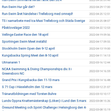
2022-04-30 09:48
Run-Swim Hur går det?
2022-04-29 17:00
Run-Swim året händelse i Trelleborg med omnejd!
2022-04-25 12:51
TS i samarbete med Ica Maxi Trelleborg och Städa Sverige
2022-04-25 08:07
Påsklovsläger 2022
2022-04-22 12:53
Vellinge Easter Race den 18 april
2022-04-19 09:56
Sportringen Swim Meet inställd
2022-04-17 09:55
Stockholm Swim Open den 9-12 april
2022-04-13 19:00
Kungsbacka Spring Meet den 8-10 april
2022-04-11 14:13
Utmanaren 1
2022-03-16 12:44
NCAA Swimming & Diving Championships div. II i
2022-03-14 16:59
Greensboro NC
Grand Prix i Kungsbacka den 11-13 mars
2022-03-14 16:48
S 71 Cup i Hässleholm den 12 mars
2022-03-12 21:07
Tränarutbildningen med Torsten Buhre
2022-03-10 10:17
Lunds Öppna Knattemästerskap (Löken) i Lund den 5 mars
2022-03-08 15:26
Öresund Meeting och Sprint Challenge i Helsingborg den 4-
2022-03-08 15:19