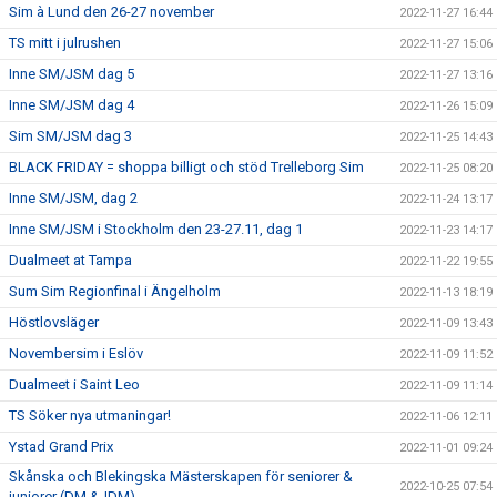
Sim à Lund den 26-27 november
2022-11-27 16:44
TS mitt i julrushen
2022-11-27 15:06
Inne SM/JSM dag 5
2022-11-27 13:16
Inne SM/JSM dag 4
2022-11-26 15:09
Sim SM/JSM dag 3
2022-11-25 14:43
BLACK FRIDAY = shoppa billigt och stöd Trelleborg Sim
2022-11-25 08:20
Inne SM/JSM, dag 2
2022-11-24 13:17
Inne SM/JSM i Stockholm den 23-27.11, dag 1
2022-11-23 14:17
Dualmeet at Tampa
2022-11-22 19:55
Sum Sim Regionfinal i Ängelholm
2022-11-13 18:19
Höstlovsläger
2022-11-09 13:43
Novembersim i Eslöv
2022-11-09 11:52
Dualmeet i Saint Leo
2022-11-09 11:14
TS Söker nya utmaningar!
2022-11-06 12:11
Ystad Grand Prix
2022-11-01 09:24
Skånska och Blekingska Mästerskapen för seniorer &
2022-10-25 07:54
juniorer (DM &JDM)