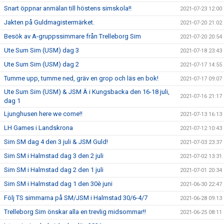
Snart öppnar anmälan till höstens simskola!!
2021-07-23 12:00
Jakten på Guldmagistermärket.
2021-07-20 21:02
Besök av A-gruppssimmare från Trelleborg Sim
2021-07-20 20:54
Ute Sum Sim (USM) dag 3
2021-07-18 23:43
Ute Sum Sim (USM) dag 2
2021-07-17 14:55
Tumme upp, tumme ned, gräv en grop och läs en bok!
2021-07-17 09:07
Ute Sum Sim (USM) & JSM Ä i Kungsbacka den 16-18 juli,
2021-07-16 21:17
dag 1
Ljunghusen here we come!!
2021-07-13 16:13
LH Games i Landskrona
2021-07-12 10:43
Sim SM dag 4 den 3 juli & JSM Guld!
2021-07-03 23:37
Sim SM i Halmstad dag 3 den 2 juli
2021-07-02 13:31
Sim SM i Halmstad dag 2 den 1 juli
2021-07-01 20:34
Sim SM i Halmstad dag 1 den 30è juni
2021-06-30 22:47
Följ TS simmarna på SM/JSM i Halmstad 30/6-4/7
2021-06-28 09:13
Trelleborg Sim önskar alla en trevlig midsommar!!
2021-06-25 08:11