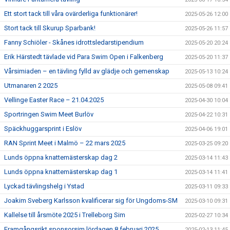
Ett stort tack till våra ovärderliga funktionärer!
2025-05-26 12:00
Stort tack till Skurup Sparbank!
2025-05-26 11:57
Fanny Schiöler - Skånes idrottsledarstipendium
2025-05-20 20:24
Erik Härstedt tävlade vid Para Swim Open i Falkenberg
2025-05-20 11:37
Vårsimiaden – en tävling fylld av glädje och gemenskap
2025-05-13 10:24
Utmanaren 2 2025
2025-05-08 09:41
Vellinge Easter Race – 21.04.2025
2025-04-30 10:04
Sportringen Swim Meet Burlöv
2025-04-22 10:31
Späckhuggarsprint i Eslöv
2025-04-06 19:01
RAN Sprint Meet i Malmö – 22 mars 2025
2025-03-25 09:20
Lunds öppna knattemästerskap dag 2
2025-03-14 11:43
Lunds öppna knattemästerskap dag 1
2025-03-14 11:41
Lyckad tävlingshelg i Ystad
2025-03-11 09:33
Joakim Sveberg Karlsson kvalificerar sig för Ungdoms-SM
2025-03-10 09:31
Kallelse till årsmöte 2025 i Trelleborg Sim
2025-02-27 10:34
Framgångsrikt sponsorsim lördagen 8 februari 2025
2025-02-13 11:45