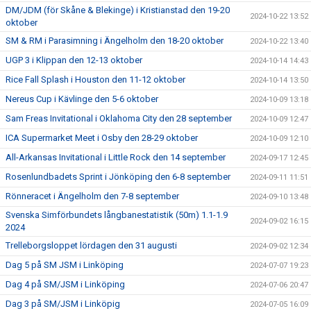
DM/JDM (för Skåne & Blekinge) i Kristianstad den 19-20
2024-10-22 13:52
oktober
SM & RM i Parasimning i Ängelholm den 18-20 oktober
2024-10-22 13:40
UGP 3 i Klippan den 12-13 oktober
2024-10-14 14:43
Rice Fall Splash i Houston den 11-12 oktober
2024-10-14 13:50
Nereus Cup i Kävlinge den 5-6 oktober
2024-10-09 13:18
Sam Freas Invitational i Oklahoma City den 28 september
2024-10-09 12:47
ICA Supermarket Meet i Osby den 28-29 oktober
2024-10-09 12:10
All-Arkansas Invitational i Little Rock den 14 september
2024-09-17 12:45
Rosenlundbadets Sprint i Jönköping den 6-8 september
2024-09-11 11:51
Rönneracet i Ängelholm den 7-8 september
2024-09-10 13:48
Svenska Simförbundets långbanestatistik (50m) 1.1-1.9
2024-09-02 16:15
2024
Trelleborgsloppet lördagen den 31 augusti
2024-09-02 12:34
Dag 5 på SM JSM i Linköping
2024-07-07 19:23
Dag 4 på SM/JSM i Linköping
2024-07-06 20:47
Dag 3 på SM/JSM i Linköpig
2024-07-05 16:09