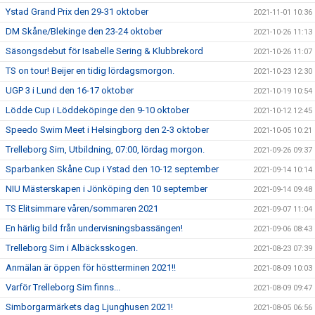
Ystad Grand Prix den 29-31 oktober
2021-11-01 10:36
DM Skåne/Blekinge den 23-24 oktober
2021-10-26 11:13
Säsongsdebut för Isabelle Sering & Klubbrekord
2021-10-26 11:07
TS on tour! Beijer en tidig lördagsmorgon.
2021-10-23 12:30
UGP 3 i Lund den 16-17 oktober
2021-10-19 10:54
Lödde Cup i Löddeköpinge den 9-10 oktober
2021-10-12 12:45
Speedo Swim Meet i Helsingborg den 2-3 oktober
2021-10-05 10:21
Trelleborg Sim, Utbildning, 07:00, lördag morgon.
2021-09-26 09:37
Sparbanken Skåne Cup i Ystad den 10-12 september
2021-09-14 10:14
NIU Mästerskapen i Jönköping den 10 september
2021-09-14 09:48
TS Elitsimmare våren/sommaren 2021
2021-09-07 11:04
En härlig bild från undervisningsbassängen!
2021-09-06 08:43
Trelleborg Sim i Albäcksskogen.
2021-08-23 07:39
Anmälan är öppen för höstterminen 2021!!
2021-08-09 10:03
Varför Trelleborg Sim finns...
2021-08-09 09:47
Simborgarmärkets dag Ljunghusen 2021!
2021-08-05 06:56