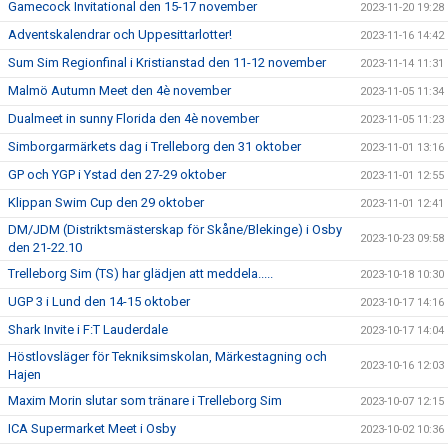
Gamecock Invitational den 15-17 november
2023-11-20 19:28
Adventskalendrar och Uppesittarlotter!
2023-11-16 14:42
Sum Sim Regionfinal i Kristianstad den 11-12 november
2023-11-14 11:31
Malmö Autumn Meet den 4è november
2023-11-05 11:34
Dualmeet in sunny Florida den 4è november
2023-11-05 11:23
Simborgarmärkets dag i Trelleborg den 31 oktober
2023-11-01 13:16
GP och YGP i Ystad den 27-29 oktober
2023-11-01 12:55
Klippan Swim Cup den 29 oktober
2023-11-01 12:41
DM/JDM (Distriktsmästerskap för Skåne/Blekinge) i Osby
2023-10-23 09:58
den 21-22.10
Trelleborg Sim (TS) har glädjen att meddela.....
2023-10-18 10:30
UGP 3 i Lund den 14-15 oktober
2023-10-17 14:16
Shark Invite i F:T Lauderdale
2023-10-17 14:04
Höstlovsläger för Tekniksimskolan, Märkestagning och
2023-10-16 12:03
Hajen
Maxim Morin slutar som tränare i Trelleborg Sim
2023-10-07 12:15
ICA Supermarket Meet i Osby
2023-10-02 10:36