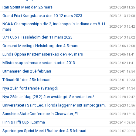
Ran Sprint Meet den 25 mars
2023-03-28 11:25
Grand Prix i Kungsbacka den 10-12 mars 2023
2023-03-13 17:08
NCAA Championships div. 2, Indianapolis, Indiana den 8-11
2023-03-13 16:42
mars
S71 Cup i Hässleholm den 11 mars 2023
2023-03-13 12:02
Öresund Meeting i Helsinborg den 4-5 mars
2023-03-06 12:00
Lunds Öppna Knattemästerskap den 4-5 mars
2023-03-06 11:41
Mästerskapssimmare sedan starten 2013
2023-03-02 11:41
Utmanaren den 25è februari
2023-03-01 19:54
Tränarträff den 25è februari
2023-03-01 19:33
Nya 25àn fortfarande avstängd!
2023-03-01 14:34
Nya 25àn är idag (28.2) åter avstängd. Se nedan text!
2023-02-28 12:47
Universitetet i Saint Leo, Florida lägger ner sitt simprogram!
2023-02-23 10:56
Sunshine State Conference in Clearwater, FL
2023-02-20 15:15
Finn & Fiffi Cup i Lomma
2023-02-14 09:54
Sportringen Sprint Meet i Burlöv den 4-5 februari
2023-02-07 09:24