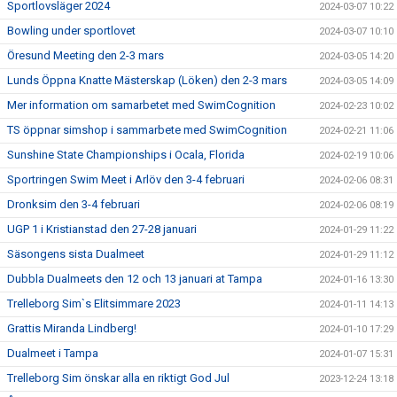
Sportlovsläger 2024
2024-03-07 10:22
Bowling under sportlovet
2024-03-07 10:10
Öresund Meeting den 2-3 mars
2024-03-05 14:20
Lunds Öppna Knatte Mästerskap (Löken) den 2-3 mars
2024-03-05 14:09
Mer information om samarbetet med SwimCognition
2024-02-23 10:02
TS öppnar simshop i sammarbete med SwimCognition
2024-02-21 11:06
Sunshine State Championships i Ocala, Florida
2024-02-19 10:06
Sportringen Swim Meet i Arlöv den 3-4 februari
2024-02-06 08:31
Dronksim den 3-4 februari
2024-02-06 08:19
UGP 1 i Kristianstad den 27-28 januari
2024-01-29 11:22
Säsongens sista Dualmeet
2024-01-29 11:12
Dubbla Dualmeets den 12 och 13 januari at Tampa
2024-01-16 13:30
Trelleborg Sim`s Elitsimmare 2023
2024-01-11 14:13
Grattis Miranda Lindberg!
2024-01-10 17:29
Dualmeet i Tampa
2024-01-07 15:31
Trelleborg Sim önskar alla en riktigt God Jul
2023-12-24 13:18