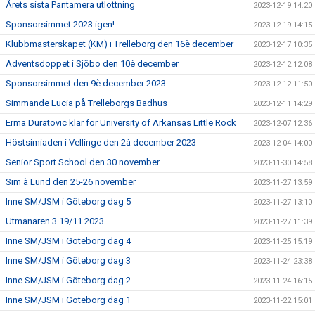
Årets sista Pantamera utlottning
2023-12-19 14:20
Sponsorsimmet 2023 igen!
2023-12-19 14:15
Klubbmästerskapet (KM) i Trelleborg den 16è december
2023-12-17 10:35
Adventsdoppet i Sjöbo den 10è december
2023-12-12 12:08
Sponsorsimmet den 9è december 2023
2023-12-12 11:50
Simmande Lucia på Trelleborgs Badhus
2023-12-11 14:29
Erma Duratovic klar för University of Arkansas Little Rock
2023-12-07 12:36
Höstsimiaden i Vellinge den 2à december 2023
2023-12-04 14:00
Senior Sport School den 30 november
2023-11-30 14:58
Sim à Lund den 25-26 november
2023-11-27 13:59
Inne SM/JSM i Göteborg dag 5
2023-11-27 13:10
Utmanaren 3 19/11 2023
2023-11-27 11:39
Inne SM/JSM i Göteborg dag 4
2023-11-25 15:19
Inne SM/JSM i Göteborg dag 3
2023-11-24 23:38
Inne SM/JSM i Göteborg dag 2
2023-11-24 16:15
Inne SM/JSM i Göteborg dag 1
2023-11-22 15:01