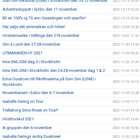
Sum Sim Riksfinal (USM) i Stockholm den 10-12 november
2021-12-13 16:53
Adventsdoppet i Sjöbo den 11 november
2021-12-13 16:24
Bli en 100%-ig TS:are i bassängen och utanför!
2021-12-10 20:50
Här säljs det simmärken och lotter!
2021-12-09 16:30
Höstsimiaden i Vellinge den 27è november
2021-12-01 11:22
Sim à Lund den 27-28 november
2021-11-30 13:20
UTMANAREN HT 2021
2021-11-29 09:26
Inne SM/JSM dag 3 i Stockholm
2021-11-26 15:29
Inne SM/JSM i Stockholm den 24-28 november dag 1 & 2
2021-11-25 15:31
Erma Duratovic till Riksfinalerna på Sum Sim (USM) i
2021-11-16 15:15
Stockholm
Novembersim i Eslöv den 6-7 november
2021-11-09 15:28
Isabelle Sering on Tour
2021-11-09 11:17
Trelleborg Sims finest on Tour!!
2021-11-07 14:18
Höstlovskul 2021
2021-11-07 13:43
A-gruppen den 6 november
2021-11-06 10:56
Isabelle Serings andra Dualmeet
2021-11-02 12:35