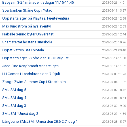
Babysim 3-24 månader tisdagar 11:15-11:45
2023-09-26 14:01
Sparbanken Skåne Cup i Ystad
2023-09-11 13:57
Uppstartsläger på Playitas, Fuerteventura
2023-08-28 12:58
Max Ringström på nya äventyr
2023-08-28 12:53
Isabelle Sering byter Universitet
2023-08-28 12:44
Snart startar höstens simskola
2023-08-23 10:26
Öppet Vatten SM i Motala
2023-08-21 09:40
Uppstartsläger i Sjöbo den 10-13 augusti
2023-08-14 11:08
Jacquline Rengbrandt vinnare igen!
2023-08-14 11:02
LH Games i Landskrona den 7-9 juli
2023-07-09 21:23
Zoogs Zwim-Summer Cup i Stockholm,
2023-07-04 11:52
SM JSM dag 5
2023-07-02 18:42
SM JSM dag 4
2023-07-01 18:54
SM JSM dag 3
2023-06-30 19:00
SM JSM i Umeå dag 2
2023-06-29 14:39
Långbane SM/JSM i Umeå den 28.6-2.7, dag 1
2023-06-28 15:27