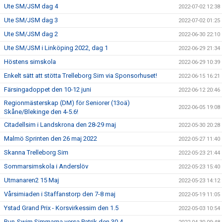
Ute SM/JSM dag 4
2022-07-02 12:38
Ute SM/JSM dag 3
2022-07-02 01:25
Ute SM/JSM dag 2
2022-06-30 22:10
Ute SM/JSM i Linköping 2022, dag 1
2022-06-29 21:34
Höstens simskola
2022-06-29 10:39
Enkelt sätt att stötta Trelleborg Sim via Sponsorhuset!
2022-06-15 16:21
Färsingadoppet den 10-12 juni
2022-06-12 20:46
Regionmästerskap (DM) för Seniorer (13oä)
2022-06-05 19:08
Skåne/Blekinge den 4-5.6!
Citadellsim i Landskrona den 28-29 maj
2022-05-30 20:28
Malmö Sprinten den 26 maj 2022
2022-05-27 11:40
Skanna Trelleborg Sim
2022-05-23 21:44
Sommarsimskola i Anderslöv
2022-05-23 15:40
Utmanaren2 15 Maj
2022-05-23 14:12
Vårsimiaden i Staffanstorp den 7-8 maj
2022-05-19 11:05
Ystad Grand Prix - Korsvirkessim den 1.5
2022-05-03 10:54
Run-Swim Simmarna versa Patrik den 30.4