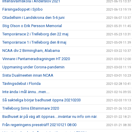
Intensivsimskola i Anderslöv 2021
2021-06-15 13:37
Färsingadoppet i Sjöbo
2021-06-13 19:19
Citadellsim i Landskrona den 5-6 juni
2021-06-07 13:37
Stig Olson o Erik Persson Memorial
2021-05-31 11:45
Temporärrace 2 i Trelleborg den 22 maj
2021-05-23 13:31
Temporärrace 1 i Trelleborg den 8 maj
2021-05-09 11:39
NCAA div 2 Birmingham, Alabama
2021-03-22 10:37
Vinnare i Pantameradragningen HT 2020
2021-03-03 12:00
Uppmaning under Corona-pandemin
2021-03-03 11:19
Sista Dualmeeten innan NCAA
2021-03-01 10:23
Tävlingsdebut i Florida
2021-02-28 10:41
Inte ända i mål ännu...men....
2021-02-16 09:55
Så sakteliga börjar badhuset öppna 20210203
2021-02-03 19:13
Trelleborg Sims Elitsimmare 2020
2021-01-26 10:23
Badhuset är på väg att öppnas....inväntar nu info om när.
2021-01-22 18:21
Från regeringens pressträff 20210121 08:00
2021-01-21 08:30