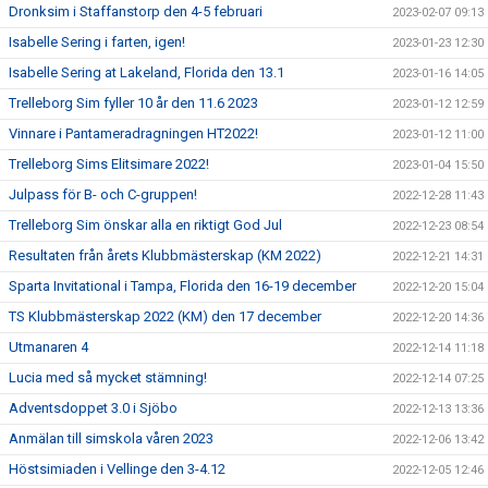
Dronksim i Staffanstorp den 4-5 februari
2023-02-07 09:13
Isabelle Sering i farten, igen!
2023-01-23 12:30
Isabelle Sering at Lakeland, Florida den 13.1
2023-01-16 14:05
Trelleborg Sim fyller 10 år den 11.6 2023
2023-01-12 12:59
Vinnare i Pantameradragningen HT2022!
2023-01-12 11:00
Trelleborg Sims Elitsimare 2022!
2023-01-04 15:50
Julpass för B- och C-gruppen!
2022-12-28 11:43
Trelleborg Sim önskar alla en riktigt God Jul
2022-12-23 08:54
Resultaten från årets Klubbmästerskap (KM 2022)
2022-12-21 14:31
Sparta Invitational i Tampa, Florida den 16-19 december
2022-12-20 15:04
TS Klubbmästerskap 2022 (KM) den 17 december
2022-12-20 14:36
Utmanaren 4
2022-12-14 11:18
Lucia med så mycket stämning!
2022-12-14 07:25
Adventsdoppet 3.0 i Sjöbo
2022-12-13 13:36
Anmälan till simskola våren 2023
2022-12-06 13:42
Höstsimiaden i Vellinge den 3-4.12
2022-12-05 12:46