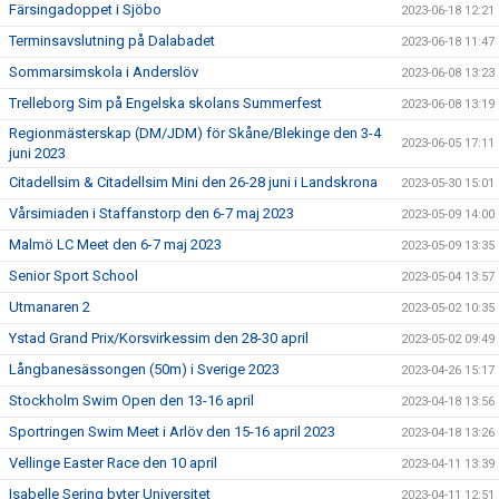
Färsingadoppet i Sjöbo
2023-06-18 12:21
Terminsavslutning på Dalabadet
2023-06-18 11:47
Sommarsimskola i Anderslöv
2023-06-08 13:23
Trelleborg Sim på Engelska skolans Summerfest
2023-06-08 13:19
Regionmästerskap (DM/JDM) för Skåne/Blekinge den 3-4
2023-06-05 17:11
juni 2023
Citadellsim & Citadellsim Mini den 26-28 juni i Landskrona
2023-05-30 15:01
Vårsimiaden i Staffanstorp den 6-7 maj 2023
2023-05-09 14:00
Malmö LC Meet den 6-7 maj 2023
2023-05-09 13:35
Senior Sport School
2023-05-04 13:57
Utmanaren 2
2023-05-02 10:35
Ystad Grand Prix/Korsvirkessim den 28-30 april
2023-05-02 09:49
Långbanesässongen (50m) i Sverige 2023
2023-04-26 15:17
Stockholm Swim Open den 13-16 april
2023-04-18 13:56
Sportringen Swim Meet i Arlöv den 15-16 april 2023
2023-04-18 13:26
Vellinge Easter Race den 10 april
2023-04-11 13:39
Isabelle Sering byter Universitet
2023-04-11 12:51