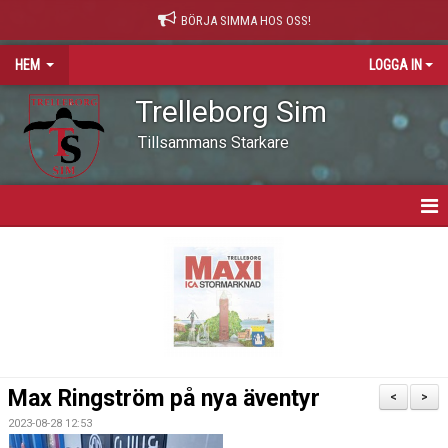
BÖRJA SIMMA HOS OSS!
HEM
LOGGA IN
Trelleborg Sim
Tillsammans Starkare
HEM
VARFÖR SIMNING?
NYHETER
VÅR VÄRDEGRUND
Max Ringström på nya äventyr
<
>
OM KLUBBEN
2023-08-28 12:53