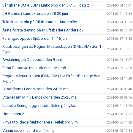
Långbane SM & JSM i Linköping den 3-7 juli, dag 2
2024-07-04 13:01
LH Games i Landskrona den 28-30 juni
2024-07-01 13:44
Tekniksimskola på friluftsbadet i Anderslöv
2024-06-24 08:23
Årets första träning på friluftsbadet i Anderslöv
2024-06-18 16:39
Färsingadoppet i Sjöbo den 14-16 juni
2024-06-17 13:38
Klubbpoängen på Region Mästerskapen (DM/JDM) den 1-
2024-06-11 13:31
2 juni
Avslutning på Dalabadet den 9 juni
2024-06-09 18:07
Erma Duratovic tar studenten i Malmö
2024-06-09 17:59
Region Mästerskapen (DM/JDM) för Skåne/Blekinge den
2024-06-04 14:28
1-2 juni
Citadellsim i Landskrona den 24-26 maj
2024-05-28 09:40
Citadellsim Mini i Landskrona den 25-26 maj
2024-05-28 09:16
Isabelle Sering lägger baddräkten på hyllan
2024-05-21 11:29
Utmanaren 2
2024-05-08 12:17
7 nya utbildade funktionärer i Trelleborg Sim
2024-05-06 14:22
Vårsimiaden i Lund den 4è maj
2024-05-05 17:44