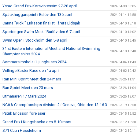
Ystad Grand Prix-Korsvirkessim 27-28 april
2024-04-30 08:05
Späckhuggarsprint i Eslöv den 13è april
2024-04-14 14:58
Carina "Kicki" Eriksson finalist i årets Eldsjäl!
2024-04-10 15:10
Sportringen Swim Meet i Burlöv den 6-7 april
2024-04-10 14:02
Swim Open i Stockholm den 5-8 april
2024-04-10 13:45
31 st Eastern International Meet and National Swimming
2024-04-10 13:40
Championships 2024
Sommarsimskola i Ljunghusen 2024
2024-04-04 11:43
Vellinge Easter Race den 1à april
2024-04-02 10:42
Ran Mini Sprint Meet den 24 mars
2024-03-26 11:31
Ran Sprint Meet den 23 mars
2024-03-26 11:04
Utmanaren 17 Mars 2024
2024-03-25 12:07
NCAA Championships division 2 i Geneva, Ohio den 12-16.3
2024-03-19 10:58
Patrik Ericsson föreläser
2024-03-15 12:52
Grand Prix i Kungsbacka den 8-10 mars
2024-03-12 10:30
S71 Cup i Hässleholm
2024-03-12 10:11