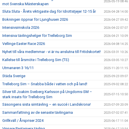
2026-05-19 08:46
mot Svenska Mästerskapen
Sluta Sluta - Årets viktigaste dag för Idrottstjejer 12-15 år
2026-04-28 14:00
Bokningen öppnar för Ljunghusen 2026
2026-04-27 09:42
Intensivsimskola 2026
2026-04-22 07:07
Intensiva tävlingshelger för Trelleborg Sim
2026-04-21 10:09
Vellinge Easter Race 2026
2026-04-08 14:25
Nyhet till våra medlemmar - vi är nu anslutna till Fritidskortet!
2026-03-31 10:26
Kallelse till årsmöte i Trelleborg Sim (TS)
2026-03-05 10:27
Utmanaren 3 16/11
2025-11-20 11:15
Städa Sverige
2025-09-23 09:07
Trelleborg Sim – Snabba både i vatten och på land!
2025-09-02 08:22
Silver till Joakim Sveberg Karlsson på Ungdoms-SM –
2025-07-15 10:50
stark insats för Trelleborg Sim
Säsongens sista simtävling – en succé i Landskrona!
2025-07-09 20:09
Sammanfattning av de senaste tävlingarna
2025-07-02 07:41
Grillkväll / Årspriser 2024
2025-06-17 11:04
Vinnare Pantamera tävling
2025-06-17 10:54