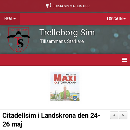
BÖRJA SIMMA HOS OSS!
HEM
LOGGA IN
Trelleborg Sim
Tillsammans Starkare
HEM
VARFÖR SIMNING?
NYHETER
VÅR VÄRDEGRUND
Citadellsim i Landskrona den 24-
<
>
OM KLUBBEN
26 maj