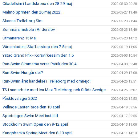
Citadellsim i Landskrona den 28-29 maj
2022-05-30 20:28
Malmö Sprinten den 26 maj 2022
2022-05-27 11:40
Skanna Trelleborg Sim
2022-05-23 21:44
Sommarsimskola i Anderslöv
2022-05-23 15:40
Utmanaren2 15 Maj
2022-05-23 14:12
Vårsimiaden i Staffanstorp den 7-8 maj
2022-05-19 11:05
Ystad Grand Prix - Korsvirkessim den 1.5
2022-05-03 10:54
Run-Swim Simmarna versa Patrik den 30.4
2022-04-30 09:48
Run-Swim Hur går det?
2022-04-29 17:00
Run-Swim året händelse i Trelleborg med omnejd!
2022-04-25 12:51
TS i samarbete med Ica Maxi Trelleborg och Städa Sverige
2022-04-25 08:07
Påsklovsläger 2022
2022-04-22 12:53
Vellinge Easter Race den 18 april
2022-04-19 09:56
Sportringen Swim Meet inställd
2022-04-17 09:55
Stockholm Swim Open den 9-12 april
2022-04-13 19:00
Kungsbacka Spring Meet den 8-10 april
2022-04-11 14:13