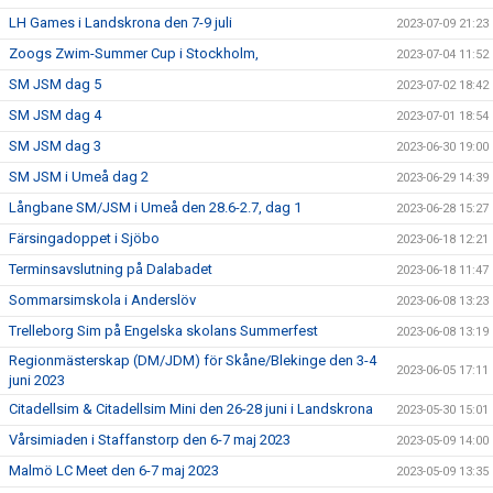
LH Games i Landskrona den 7-9 juli
2023-07-09 21:23
Zoogs Zwim-Summer Cup i Stockholm,
2023-07-04 11:52
SM JSM dag 5
2023-07-02 18:42
SM JSM dag 4
2023-07-01 18:54
SM JSM dag 3
2023-06-30 19:00
SM JSM i Umeå dag 2
2023-06-29 14:39
Långbane SM/JSM i Umeå den 28.6-2.7, dag 1
2023-06-28 15:27
Färsingadoppet i Sjöbo
2023-06-18 12:21
Terminsavslutning på Dalabadet
2023-06-18 11:47
Sommarsimskola i Anderslöv
2023-06-08 13:23
Trelleborg Sim på Engelska skolans Summerfest
2023-06-08 13:19
Regionmästerskap (DM/JDM) för Skåne/Blekinge den 3-4
2023-06-05 17:11
juni 2023
Citadellsim & Citadellsim Mini den 26-28 juni i Landskrona
2023-05-30 15:01
Vårsimiaden i Staffanstorp den 6-7 maj 2023
2023-05-09 14:00
Malmö LC Meet den 6-7 maj 2023
2023-05-09 13:35