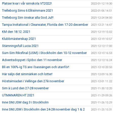
Platser kvar i vår simskola VT2022!
2022-01-12 19:30
Trelleborg Sims 6 Elitsimmare 2021
2022-01-06 14:51
Trelleborg Sim önskar alla God Jul!!
2021-12-24 04:00
Tampa Invitational i Clearwater, Florida den 17-20 december
2021-12-21 14:47
KM den 18.12. 2021
2021-12-19 15:02
Klubbmästerskap 2021
2021-12-19 10:57
Stämningsfull Lucia 2021
2021-12-13 17:00
Sum Sim Riksfinal (USM) i Stockholm den 10-12 november
2021-12-13 16:53
Adventsdoppet i Sjöbo den 11 november
2021-12-13 16:24
Bli en 100%-ig TS:are i bassängen och utanför!
2021-12-10 20:50
Här säljs det simmärken och lotter!
2021-12-09 16:30
Höstsimiaden i Vellinge den 27è november
2021-12-01 11:22
Sim à Lund den 27-28 november
2021-11-30 13:20
UTMANAREN HT 2021
2021-11-29 09:26
Inne SM/JSM dag 3 i Stockholm
2021-11-26 15:29
Inne SM/JSM i Stockholm den 24-28 november dag 1 & 2
2021-11-25 15:31