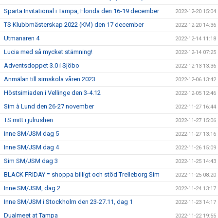
Sparta Invitational i Tampa, Florida den 16-19 december
2022-12-20 15:04
TS Klubbmästerskap 2022 (KM) den 17 december
2022-12-20 14:36
Utmanaren 4
2022-12-14 11:18
Lucia med så mycket stämning!
2022-12-14 07:25
Adventsdoppet 3.0 i Sjöbo
2022-12-13 13:36
Anmälan till simskola våren 2023
2022-12-06 13:42
Höstsimiaden i Vellinge den 3-4.12
2022-12-05 12:46
Sim à Lund den 26-27 november
2022-11-27 16:44
TS mitt i julrushen
2022-11-27 15:06
Inne SM/JSM dag 5
2022-11-27 13:16
Inne SM/JSM dag 4
2022-11-26 15:09
Sim SM/JSM dag 3
2022-11-25 14:43
BLACK FRIDAY = shoppa billigt och stöd Trelleborg Sim
2022-11-25 08:20
Inne SM/JSM, dag 2
2022-11-24 13:17
Inne SM/JSM i Stockholm den 23-27.11, dag 1
2022-11-23 14:17
Dualmeet at Tampa
2022-11-22 19:55