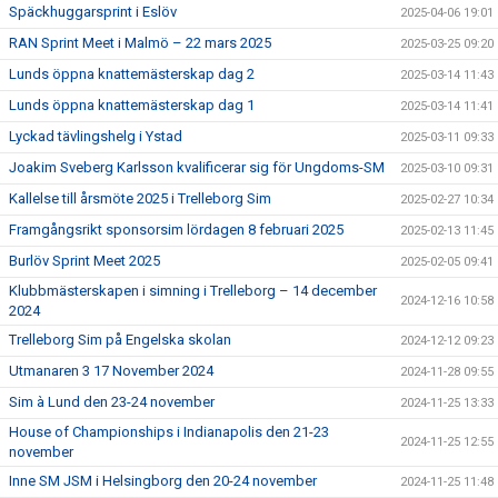
Späckhuggarsprint i Eslöv
2025-04-06 19:01
RAN Sprint Meet i Malmö – 22 mars 2025
2025-03-25 09:20
Lunds öppna knattemästerskap dag 2
2025-03-14 11:43
Lunds öppna knattemästerskap dag 1
2025-03-14 11:41
Lyckad tävlingshelg i Ystad
2025-03-11 09:33
Joakim Sveberg Karlsson kvalificerar sig för Ungdoms-SM
2025-03-10 09:31
Kallelse till årsmöte 2025 i Trelleborg Sim
2025-02-27 10:34
Framgångsrikt sponsorsim lördagen 8 februari 2025
2025-02-13 11:45
Burlöv Sprint Meet 2025
2025-02-05 09:41
Klubbmästerskapen i simning i Trelleborg – 14 december
2024-12-16 10:58
2024
Trelleborg Sim på Engelska skolan
2024-12-12 09:23
Utmanaren 3 17 November 2024
2024-11-28 09:55
Sim à Lund den 23-24 november
2024-11-25 13:33
House of Championships i Indianapolis den 21-23
2024-11-25 12:55
november
Inne SM JSM i Helsingborg den 20-24 november
2024-11-25 11:48