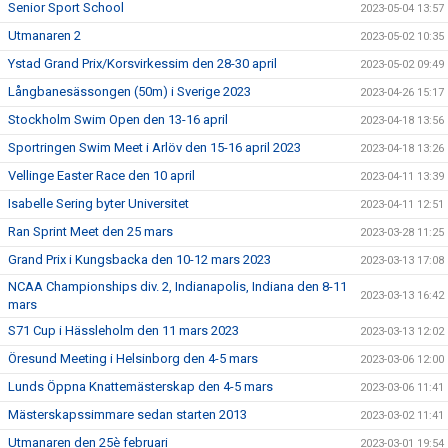
Senior Sport School
2023-05-04 13:57
Utmanaren 2
2023-05-02 10:35
Ystad Grand Prix/Korsvirkessim den 28-30 april
2023-05-02 09:49
Långbanesässongen (50m) i Sverige 2023
2023-04-26 15:17
Stockholm Swim Open den 13-16 april
2023-04-18 13:56
Sportringen Swim Meet i Arlöv den 15-16 april 2023
2023-04-18 13:26
Vellinge Easter Race den 10 april
2023-04-11 13:39
Isabelle Sering byter Universitet
2023-04-11 12:51
Ran Sprint Meet den 25 mars
2023-03-28 11:25
Grand Prix i Kungsbacka den 10-12 mars 2023
2023-03-13 17:08
NCAA Championships div. 2, Indianapolis, Indiana den 8-11
2023-03-13 16:42
mars
S71 Cup i Hässleholm den 11 mars 2023
2023-03-13 12:02
Öresund Meeting i Helsinborg den 4-5 mars
2023-03-06 12:00
Lunds Öppna Knattemästerskap den 4-5 mars
2023-03-06 11:41
Mästerskapssimmare sedan starten 2013
2023-03-02 11:41
Utmanaren den 25è februari
2023-03-01 19:54