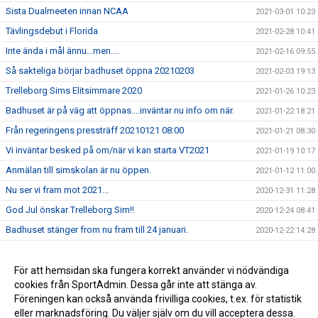
Sista Dualmeeten innan NCAA
2021-03-01 10:23
Tävlingsdebut i Florida
2021-02-28 10:41
Inte ända i mål ännu...men....
2021-02-16 09:55
Så sakteliga börjar badhuset öppna 20210203
2021-02-03 19:13
Trelleborg Sims Elitsimmare 2020
2021-01-26 10:23
Badhuset är på väg att öppnas....inväntar nu info om när.
2021-01-22 18:21
Från regeringens pressträff 20210121 08:00
2021-01-21 08:30
Vi inväntar besked på om/när vi kan starta VT2021
2021-01-19 10:17
Anmälan till simskolan är nu öppen.
2021-01-12 11:00
Nu ser vi fram mot 2021...
2020-12-31 11:28
God Jul önskar Trelleborg Sim!!
2020-12-24 08:41
Badhuset stänger from nu fram till 24 januari.
2020-12-22 14:28
Beslut om nedstängning och om så hur länge...
2020-12-21 17:44
Anmälan till vårterminen vårterminen 2021
För att hemsidan ska fungera korrekt använder vi nödvändiga
2020-12-19 13:25
cookies från SportAdmin. Dessa går inte att stänga av.
Höstlovsläger i Trelleborgs vackra badhus
2020-12-18 10:36
Föreningen kan också använda frivilliga cookies, t.ex. för statistik
eller marknadsföring. Du väljer själv om du vill acceptera dessa.