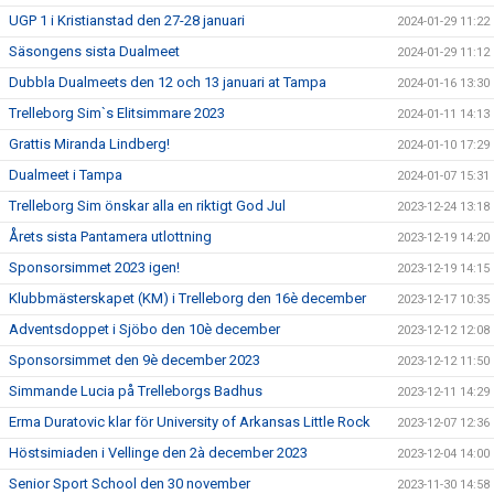
UGP 1 i Kristianstad den 27-28 januari
2024-01-29 11:22
Säsongens sista Dualmeet
2024-01-29 11:12
Dubbla Dualmeets den 12 och 13 januari at Tampa
2024-01-16 13:30
Trelleborg Sim`s Elitsimmare 2023
2024-01-11 14:13
Grattis Miranda Lindberg!
2024-01-10 17:29
Dualmeet i Tampa
2024-01-07 15:31
Trelleborg Sim önskar alla en riktigt God Jul
2023-12-24 13:18
Årets sista Pantamera utlottning
2023-12-19 14:20
Sponsorsimmet 2023 igen!
2023-12-19 14:15
Klubbmästerskapet (KM) i Trelleborg den 16è december
2023-12-17 10:35
Adventsdoppet i Sjöbo den 10è december
2023-12-12 12:08
Sponsorsimmet den 9è december 2023
2023-12-12 11:50
Simmande Lucia på Trelleborgs Badhus
2023-12-11 14:29
Erma Duratovic klar för University of Arkansas Little Rock
2023-12-07 12:36
Höstsimiaden i Vellinge den 2à december 2023
2023-12-04 14:00
Senior Sport School den 30 november
2023-11-30 14:58