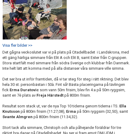
Visa fler bilder >>
Det gågna veckoslutet var vi på plats på Citadellbadet i Landskrona, med
ett gäng härliga simmare från Elit A och Elit B, samt Ester från C-gruppen.
Stora startfält med simmare från södra Sverige och klubbar från Danmark.
Inte helt lätt att komma med på alla distanser våra simmare ville simma.
Det ser bra ut inför framtiden, då vi tar steg för steg i rätt riktning. Det blev
hela 30 st. personbästan i 50à. Fint så! Bästa placeringarna på tävlingen
fick
Erma Duratovic
som vann 50m frisim, blev fin 4:a på 50m ryggsim,
samt en 7è plats av
Freja
Härstedt
på 800m frisim.
Resultat som stack ut, var de nya Top 10 tiderna genom tiderna i TS.
Ella
Knutsson
på 800m frisim (11.27,08),
Erma
på 50m ryggsim (32,50), samt
Svante Almgren
på 800m frisim (11.34,32).
Stort tack alla simmare, Christoph och alla påhejande föräldrar för tre
riktigt bra dagar på Citadellsbadet. Nu ser vi fram emot DM/JDM i