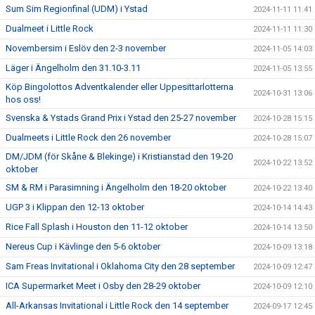
Sum Sim Regionfinal (UDM) i Ystad
2024-11-11 11:41
Dualmeet i Little Rock
2024-11-11 11:30
Novembersim i Eslöv den 2-3 november
2024-11-05 14:03
Läger i Ängelholm den 31.10-3.11
2024-11-05 13:55
Köp Bingolottos Adventkalender eller Uppesittarlotterna
2024-10-31 13:06
hos oss!
Svenska & Ystads Grand Prix i Ystad den 25-27 november
2024-10-28 15:15
Dualmeets i Little Rock den 26 november
2024-10-28 15:07
DM/JDM (för Skåne & Blekinge) i Kristianstad den 19-20
2024-10-22 13:52
oktober
SM & RM i Parasimning i Ängelholm den 18-20 oktober
2024-10-22 13:40
UGP 3 i Klippan den 12-13 oktober
2024-10-14 14:43
Rice Fall Splash i Houston den 11-12 oktober
2024-10-14 13:50
Nereus Cup i Kävlinge den 5-6 oktober
2024-10-09 13:18
Sam Freas Invitational i Oklahoma City den 28 september
2024-10-09 12:47
ICA Supermarket Meet i Osby den 28-29 oktober
2024-10-09 12:10
All-Arkansas Invitational i Little Rock den 14 september
2024-09-17 12:45