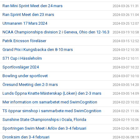
Ran Mini Sprint Meet den 24 mars
2024-03-26 11:31
Ran Sprint Meet den 23 mars
2024-03-26 11:04
Utmanaren 17 Mars 2024
2024-03-25 12:07
NCAA Championships division 2 i Geneva, Ohio den 12-16.3
2024-03-19 10:58
Patrik Ericsson föreläser
2024-03-15 12:52
Grand Prix i Kungsbacka den 8-10 mars
2024-03-12 10:30
S71 Cup i Hässleholm
2024-03-12 10:11
Sportlovsläger 2024
2024-03-07 10:22
Bowling under sportlovet
2024-03-07 10:10
Öresund Meeting den 2-3 mars
2024-03-05 14:20
Lunds Öppna Knatte Mästerskap (Löken) den 2-3 mars
2024-03-05 14:09
Mer information om samarbetet med SwimCognition
2024-02-23 10:02
TS öppnar simshop i sammarbete med SwimCognition
2024-02-21 11:06
Sunshine State Championships i Ocala, Florida
2024-02-19 10:06
Sportringen Swim Meet i Arlöv den 3-4 februari
2024-02-06 08:31
Dronksim den 3-4 februari
2024-02-06 08:19