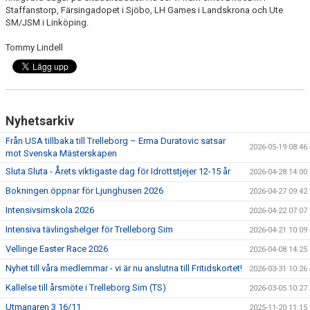
Staffanstorp, Färsingadopet i Sjöbo, LH Games i Landskrona och Ute
SM/JSM i Linköping.
Tommy Lindell
Nyhetsarkiv
Från USA tillbaka till Trelleborg – Erma Duratovic satsar
2026-05-19 08:46
mot Svenska Mästerskapen
Sluta Sluta - Årets viktigaste dag för Idrottstjejer 12-15 år
2026-04-28 14:00
Bokningen öppnar för Ljunghusen 2026
2026-04-27 09:42
Intensivsimskola 2026
2026-04-22 07:07
Intensiva tävlingshelger för Trelleborg Sim
2026-04-21 10:09
Vellinge Easter Race 2026
2026-04-08 14:25
Nyhet till våra medlemmar - vi är nu anslutna till Fritidskortet!
2026-03-31 10:26
Kallelse till årsmöte i Trelleborg Sim (TS)
2026-03-05 10:27
Utmanaren 3 16/11
2025-11-20 11:15