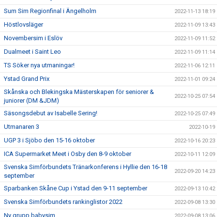
Sum Sim Regionfinal i Ängelholm
2022-11-13 18:19
Höstlovsläger
2022-11-09 13:43
Novembersim i Eslöv
2022-11-09 11:52
Dualmeet i Saint Leo
2022-11-09 11:14
TS Söker nya utmaningar!
2022-11-06 12:11
Ystad Grand Prix
2022-11-01 09:24
Skånska och Blekingska Mästerskapen för seniorer &
2022-10-25 07:54
juniorer (DM &JDM)
Säsongsdebut av Isabelle Sering!
2022-10-25 07:49
Utmanaren 3
2022-10-19
UGP 3 i Sjöbo den 15-16 oktober
2022-10-16 20:23
ICA Supermarket Meet i Osby den 8-9 oktober
2022-10-11 12:09
Svenska Simförbundets Tränarkonferens i Hyllie den 16-18
2022-09-20 14:23
september
Sparbanken Skåne Cup i Ystad den 9-11 september
2022-09-13 10:42
Svenska Simförbundets rankinglistor 2022
2022-09-08 13:30
Ny grupp babysim
2022-09-08 13:06