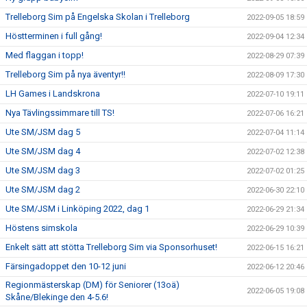
Trelleborg Sim på Engelska Skolan i Trelleborg
2022-09-05 18:59
Höstterminen i full gång!
2022-09-04 12:34
Med flaggan i topp!
2022-08-29 07:39
Trelleborg Sim på nya äventyr!!
2022-08-09 17:30
LH Games i Landskrona
2022-07-10 19:11
Nya Tävlingssimmare till TS!
2022-07-06 16:21
Ute SM/JSM dag 5
2022-07-04 11:14
Ute SM/JSM dag 4
2022-07-02 12:38
Ute SM/JSM dag 3
2022-07-02 01:25
Ute SM/JSM dag 2
2022-06-30 22:10
Ute SM/JSM i Linköping 2022, dag 1
2022-06-29 21:34
Höstens simskola
2022-06-29 10:39
Enkelt sätt att stötta Trelleborg Sim via Sponsorhuset!
2022-06-15 16:21
Färsingadoppet den 10-12 juni
2022-06-12 20:46
Regionmästerskap (DM) för Seniorer (13oä)
2022-06-05 19:08
Skåne/Blekinge den 4-5.6!