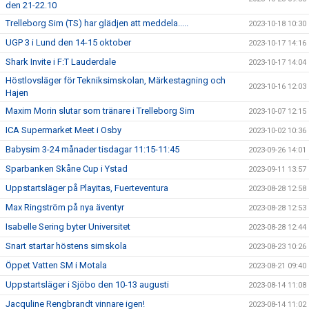
den 21-22.10
Trelleborg Sim (TS) har glädjen att meddela.....
2023-10-18 10:30
UGP 3 i Lund den 14-15 oktober
2023-10-17 14:16
Shark Invite i F:T Lauderdale
2023-10-17 14:04
Höstlovsläger för Tekniksimskolan, Märkestagning och
2023-10-16 12:03
Hajen
Maxim Morin slutar som tränare i Trelleborg Sim
2023-10-07 12:15
ICA Supermarket Meet i Osby
2023-10-02 10:36
Babysim 3-24 månader tisdagar 11:15-11:45
2023-09-26 14:01
Sparbanken Skåne Cup i Ystad
2023-09-11 13:57
Uppstartsläger på Playitas, Fuerteventura
2023-08-28 12:58
Max Ringström på nya äventyr
2023-08-28 12:53
Isabelle Sering byter Universitet
2023-08-28 12:44
Snart startar höstens simskola
2023-08-23 10:26
Öppet Vatten SM i Motala
2023-08-21 09:40
Uppstartsläger i Sjöbo den 10-13 augusti
2023-08-14 11:08
Jacquline Rengbrandt vinnare igen!
2023-08-14 11:02