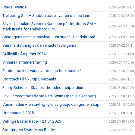
Städa Sverige
2025-09-23 09:07
Trelleborg Sim – Snabba både i vatten och på land!
2025-09-02 08:22
Silver till Joakim Sveberg Karlsson på Ungdoms-SM –
2025-07-15 10:50
stark insats för Trelleborg Sim
Säsongens sista simtävling – en succé i Landskrona!
2025-07-09 20:09
Sammanfattning av de senaste tävlingarna
2025-07-02 07:41
Grillkväll / Årspriser 2024
2025-06-17 11:04
Vinnare Pantamera tävling
2025-06-17 10:54
Ett stort tack till våra ovärderliga funktionärer!
2025-05-26 12:00
Stort tack till Skurup Sparbank!
2025-05-26 11:57
Fanny Schiöler - Skånes idrottsledarstipendium
2025-05-20 20:24
Erik Härstedt tävlade vid Para Swim Open i Falkenberg
2025-05-20 11:37
Vårsimiaden – en tävling fylld av glädje och gemenskap
2025-05-13 10:24
Utmanaren 2 2025
2025-05-08 09:41
Vellinge Easter Race – 21.04.2025
2025-04-30 10:04
Sportringen Swim Meet Burlöv
2025-04-22 10:31