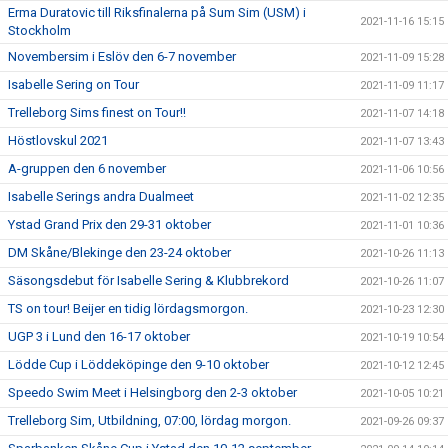
Erma Duratovic till Riksfinalerna på Sum Sim (USM) i
2021-11-16 15:15
Stockholm
Novembersim i Eslöv den 6-7 november
2021-11-09 15:28
Isabelle Sering on Tour
2021-11-09 11:17
Trelleborg Sims finest on Tour!!
2021-11-07 14:18
Höstlovskul 2021
2021-11-07 13:43
A-gruppen den 6 november
2021-11-06 10:56
Isabelle Serings andra Dualmeet
2021-11-02 12:35
Ystad Grand Prix den 29-31 oktober
2021-11-01 10:36
DM Skåne/Blekinge den 23-24 oktober
2021-10-26 11:13
Säsongsdebut för Isabelle Sering & Klubbrekord
2021-10-26 11:07
TS on tour! Beijer en tidig lördagsmorgon.
2021-10-23 12:30
UGP 3 i Lund den 16-17 oktober
2021-10-19 10:54
Lödde Cup i Löddeköpinge den 9-10 oktober
2021-10-12 12:45
Speedo Swim Meet i Helsingborg den 2-3 oktober
2021-10-05 10:21
Trelleborg Sim, Utbildning, 07:00, lördag morgon.
2021-09-26 09:37