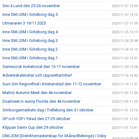
Sim à Lund den 25-26 november
2023-11-27 13:59
Inne SM/JSM i Göteborg dag 5
2023-11-27 13:10
Utmanaren 3 19/11 2023
2023-11-27 11:39
Inne SM/JSM i Göteborg dag 4
2023-11-25 15:19
Inne SM/JSM i Göteborg dag 3
2023-11-24 23:38
Inne SM/JSM i Göteborg dag 2
2023-11-24 16:15
Inne SM/JSM i Göteborg dag 1
2023-11-22 15:01
Gamecock Invitational den 15-17 november
2023-11-20 19:28
Adventskalendrar och Uppesittarlotter!
2023-11-16 14:42
Sum Sim Regionfinal i Kristianstad den 11-12 november
2023-11-14 11:31
Malmö Autumn Meet den 4è november
2023-11-05 11:34
Dualmeet in sunny Florida den 4è november
2023-11-05 11:23
Simborgarmärkets dag i Trelleborg den 31 oktober
2023-11-01 13:16
GP och YGP i Ystad den 27-29 oktober
2023-11-01 12:55
Klippan Swim Cup den 29 oktober
2023-11-01 12:41
DM/JDM (Distriktsmästerskap för Skåne/Blekinge) i Osby
2023-10-23 09:58