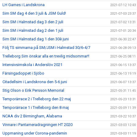
LH Games i Landskrona
2021-07-12 10:43
Sim SM dag 4 den 3 juli & JSM Guld!
2021-07-03 23:37
Sim SM i Halmstad dag 3 den 2 juli
2021-07-02 13:31
Sim SM i Halmstad dag 2 den 1 juli
2021-07-01 20:34
Sim SM i Halmstad dag 1 den 30è juni
2021-06-30 22:47
Följ TS simmarna på SM/JSM i Halmstad 30/6-4/7
2021-06-28 09:13
Trelleborg Sim önskar alla en trevlig midsommar!!
2021-06-25 08:11
Intensivsimskola i Anderslöv 2021
2021-06-15 13:37
Färsingadoppet i Sjöbo
2021-06-13 19:19
Citadellsim i Landskrona den 5-6 juni
2021-06-07 13:37
Stig Olson o Erik Persson Memorial
2021-05-31 11:45
Temporärrace 2 i Trelleborg den 22 maj
2021-05-23 13:31
Temporärrace 1 i Trelleborg den 8 maj
2021-05-09 11:39
NCAA div 2 Birmingham, Alabama
2021-03-22 10:37
Vinnare i Pantameradragningen HT 2020
2021-03-03 12:00
Uppmaning under Corona-pandemin
2021-03-03 11:19