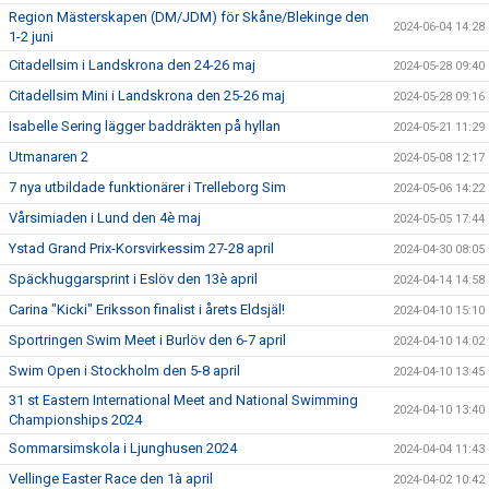
Region Mästerskapen (DM/JDM) för Skåne/Blekinge den
2024-06-04 14:28
1-2 juni
Citadellsim i Landskrona den 24-26 maj
2024-05-28 09:40
Citadellsim Mini i Landskrona den 25-26 maj
2024-05-28 09:16
Isabelle Sering lägger baddräkten på hyllan
2024-05-21 11:29
Utmanaren 2
2024-05-08 12:17
7 nya utbildade funktionärer i Trelleborg Sim
2024-05-06 14:22
Vårsimiaden i Lund den 4è maj
2024-05-05 17:44
Ystad Grand Prix-Korsvirkessim 27-28 april
2024-04-30 08:05
Späckhuggarsprint i Eslöv den 13è april
2024-04-14 14:58
Carina "Kicki" Eriksson finalist i årets Eldsjäl!
2024-04-10 15:10
Sportringen Swim Meet i Burlöv den 6-7 april
2024-04-10 14:02
Swim Open i Stockholm den 5-8 april
2024-04-10 13:45
31 st Eastern International Meet and National Swimming
2024-04-10 13:40
Championships 2024
Sommarsimskola i Ljunghusen 2024
2024-04-04 11:43
Vellinge Easter Race den 1à april
2024-04-02 10:42