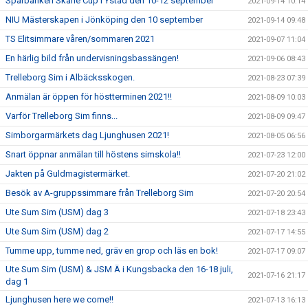
Sparbanken Skåne Cup i Ystad den 10-12 september
2021-09-14 10:14
NIU Mästerskapen i Jönköping den 10 september
2021-09-14 09:48
TS Elitsimmare våren/sommaren 2021
2021-09-07 11:04
En härlig bild från undervisningsbassängen!
2021-09-06 08:43
Trelleborg Sim i Albäcksskogen.
2021-08-23 07:39
Anmälan är öppen för höstterminen 2021!!
2021-08-09 10:03
Varför Trelleborg Sim finns...
2021-08-09 09:47
Simborgarmärkets dag Ljunghusen 2021!
2021-08-05 06:56
Snart öppnar anmälan till höstens simskola!!
2021-07-23 12:00
Jakten på Guldmagistermärket.
2021-07-20 21:02
Besök av A-gruppssimmare från Trelleborg Sim
2021-07-20 20:54
Ute Sum Sim (USM) dag 3
2021-07-18 23:43
Ute Sum Sim (USM) dag 2
2021-07-17 14:55
Tumme upp, tumme ned, gräv en grop och läs en bok!
2021-07-17 09:07
Ute Sum Sim (USM) & JSM Ä i Kungsbacka den 16-18 juli,
2021-07-16 21:17
dag 1
Ljunghusen here we come!!
2021-07-13 16:13