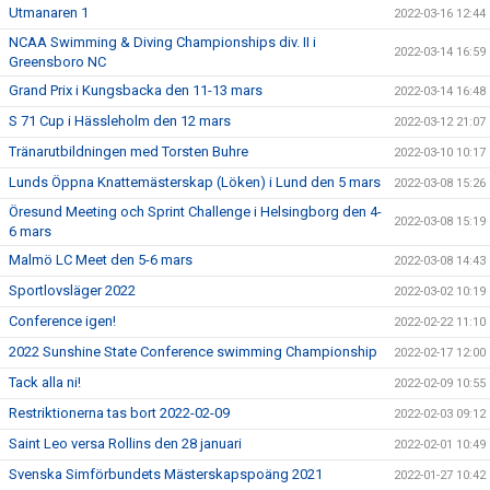
Utmanaren 1
2022-03-16 12:44
NCAA Swimming & Diving Championships div. II i
2022-03-14 16:59
Greensboro NC
Grand Prix i Kungsbacka den 11-13 mars
2022-03-14 16:48
S 71 Cup i Hässleholm den 12 mars
2022-03-12 21:07
Tränarutbildningen med Torsten Buhre
2022-03-10 10:17
Lunds Öppna Knattemästerskap (Löken) i Lund den 5 mars
2022-03-08 15:26
Öresund Meeting och Sprint Challenge i Helsingborg den 4-
2022-03-08 15:19
6 mars
Malmö LC Meet den 5-6 mars
2022-03-08 14:43
Sportlovsläger 2022
2022-03-02 10:19
Conference igen!
2022-02-22 11:10
2022 Sunshine State Conference swimming Championship
2022-02-17 12:00
Tack alla ni!
2022-02-09 10:55
Restriktionerna tas bort 2022-02-09
2022-02-03 09:12
Saint Leo versa Rollins den 28 januari
2022-02-01 10:49
Svenska Simförbundets Mästerskapspoäng 2021
2022-01-27 10:42