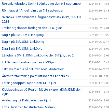
Rosenlundbadets Sprint i Jönköping den 6-8 september
2024-09-11 11:51
Rönneracet i Ängelholm den 7-8 september
2024-09-10 13:48
Svenska Simförbundets långbanestatistik (50m) 1.1-1.9
2024-09-02 16:15
2024
Trelleborgsloppet lördagen den 31 augusti
2024-09-02 12:34
Dag 5 på SM JSM i Linköping
2024-07-07 19:23
Dag 4 på SM/JSM i Linköping
2024-07-06 20:47
Dag 3 på SM/JSM i Linköpig
2024-07-05 16:09
Långbane SM & JSM i Linköping den 3-7 juli, dag 2
2024-07-04 13:01
LH Games i Landskrona den 28-30 juni
2024-07-01 13:44
Tekniksimskola på friluftsbadet i Anderslöv
2024-06-24 08:23
Årets första träning på friluftsbadet i Anderslöv
2024-06-18 16:39
Färsingadoppet i Sjöbo den 14-16 juni
2024-06-17 13:38
Klubbpoängen på Region Mästerskapen (DM/JDM) den 1-
2024-06-11 13:31
2 juni
Avslutning på Dalabadet den 9 juni
2024-06-09 18:07
Erma Duratovic tar studenten i Malmö
2024-06-09 17:59