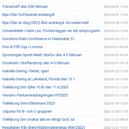
Tränarträff den 25è februari
2023-03-01 19:33
Nya 25àn fortfarande avstängd!
2023-03-01 14:34
Nya 25àn är idag (28.2) åter avstängd. Se nedan text!
2023-02-28 12:47
Universitetet i Saint Leo, Florida lägger ner sitt simprogram!
2023-02-23 10:56
Sunshine State Conference in Clearwater, FL
2023-02-20 15:15
Finn & Fiffi Cup i Lomma
2023-02-14 09:54
Sportringen Sprint Meet i Burlöv den 4-5 februari
2023-02-07 09:24
Dronksim i Staffanstorp den 4-5 februari
2023-02-07 09:13
Isabelle Sering i farten, igen!
2023-01-23 12:30
Isabelle Sering at Lakeland, Florida den 13.1
2023-01-16 14:05
Trelleborg Sim fyller 10 år den 11.6 2023
2023-01-12 12:59
Vinnare i Pantameradragningen HT2022!
2023-01-12 11:00
Trelleborg Sims Elitsimare 2022!
2023-01-04 15:50
Julpass för B- och C-gruppen!
2022-12-28 11:43
Trelleborg Sim önskar alla en riktigt God Jul
2022-12-23 08:54
Resultaten från årets Klubbmästerskap (KM 2022)
2022-12-21 14:31