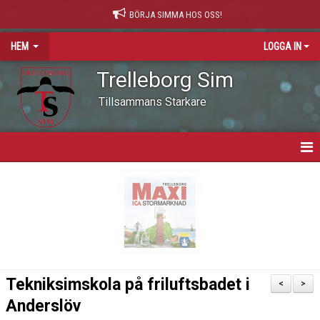
BÖRJA SIMMA HOS OSS!
HEM
LOGGA IN
Trelleborg Sim
Tillsammans Starkare
HEM
VARFÖR SIMNING?
NYHETER
VÅR VÄRDEGRUND
Tekniksimskola på friluftsbadet i
<
>
OM KLUBBEN
Anderslöv