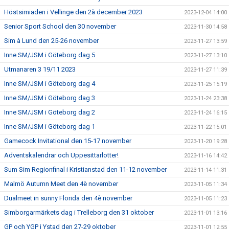
Höstsimiaden i Vellinge den 2à december 2023
2023-12-04 14:00
Senior Sport School den 30 november
2023-11-30 14:58
Sim à Lund den 25-26 november
2023-11-27 13:59
Inne SM/JSM i Göteborg dag 5
2023-11-27 13:10
Utmanaren 3 19/11 2023
2023-11-27 11:39
Inne SM/JSM i Göteborg dag 4
2023-11-25 15:19
Inne SM/JSM i Göteborg dag 3
2023-11-24 23:38
Inne SM/JSM i Göteborg dag 2
2023-11-24 16:15
Inne SM/JSM i Göteborg dag 1
2023-11-22 15:01
Gamecock Invitational den 15-17 november
2023-11-20 19:28
Adventskalendrar och Uppesittarlotter!
2023-11-16 14:42
Sum Sim Regionfinal i Kristianstad den 11-12 november
2023-11-14 11:31
Malmö Autumn Meet den 4è november
2023-11-05 11:34
Dualmeet in sunny Florida den 4è november
2023-11-05 11:23
Simborgarmärkets dag i Trelleborg den 31 oktober
2023-11-01 13:16
GP och YGP i Ystad den 27-29 oktober
2023-11-01 12:55