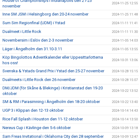
House of Championships i Indianapolis den 21-23
2024-11-25 12:55
november
Inne SM JSM i Helsingborg den 20-24 november
2024-11-25 11:48
Sum Sim Regionfinal (UDM) i Ystad
2024-11-11 11:41
Dualmeet i Little Rock
2024-11-11 11:30
Novembersim i Eslöv den 2-3 november
2024-11-05 14:03
Läger i Ängelholm den 31.10-3.11
2024-11-05 13:55
Köp Bingolottos Adventkalender eller Uppesittarlotterna
2024-10-31 13:06
hos oss!
Svenska & Ystads Grand Prix i Ystad den 25-27 november
2024-10-28 15:15
Dualmeets i Little Rock den 26 november
2024-10-28 15:07
DM/JDM (för Skåne & Blekinge) i Kristianstad den 19-20
2024-10-22 13:52
oktober
SM & RM i Parasimning i Ängelholm den 18-20 oktober
2024-10-22 13:40
UGP 3 i Klippan den 12-13 oktober
2024-10-14 14:43
Rice Fall Splash i Houston den 11-12 oktober
2024-10-14 13:50
Nereus Cup i Kävlinge den 5-6 oktober
2024-10-09 13:18
Sam Freas Invitational i Oklahoma City den 28 september
2024-10-09 12:47