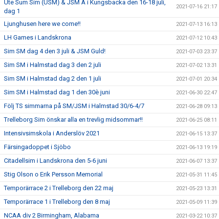
Ute Sum Sim (USM) & JSM Ä i Kungsbacka den 16-18 juli,
2021-07-16 21:17
dag 1
Ljunghusen here we come!!
2021-07-13 16:13
LH Games i Landskrona
2021-07-12 10:43
Sim SM dag 4 den 3 juli & JSM Guld!
2021-07-03 23:37
Sim SM i Halmstad dag 3 den 2 juli
2021-07-02 13:31
Sim SM i Halmstad dag 2 den 1 juli
2021-07-01 20:34
Sim SM i Halmstad dag 1 den 30è juni
2021-06-30 22:47
Följ TS simmarna på SM/JSM i Halmstad 30/6-4/7
2021-06-28 09:13
Trelleborg Sim önskar alla en trevlig midsommar!!
2021-06-25 08:11
Intensivsimskola i Anderslöv 2021
2021-06-15 13:37
Färsingadoppet i Sjöbo
2021-06-13 19:19
Citadellsim i Landskrona den 5-6 juni
2021-06-07 13:37
Stig Olson o Erik Persson Memorial
2021-05-31 11:45
Temporärrace 2 i Trelleborg den 22 maj
2021-05-23 13:31
Temporärrace 1 i Trelleborg den 8 maj
2021-05-09 11:39
NCAA div 2 Birmingham, Alabama
2021-03-22 10:37