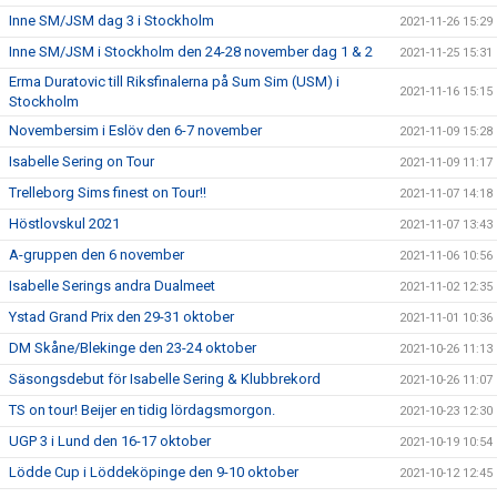
Inne SM/JSM dag 3 i Stockholm
2021-11-26 15:29
Inne SM/JSM i Stockholm den 24-28 november dag 1 & 2
2021-11-25 15:31
Erma Duratovic till Riksfinalerna på Sum Sim (USM) i
2021-11-16 15:15
Stockholm
Novembersim i Eslöv den 6-7 november
2021-11-09 15:28
Isabelle Sering on Tour
2021-11-09 11:17
Trelleborg Sims finest on Tour!!
2021-11-07 14:18
Höstlovskul 2021
2021-11-07 13:43
A-gruppen den 6 november
2021-11-06 10:56
Isabelle Serings andra Dualmeet
2021-11-02 12:35
Ystad Grand Prix den 29-31 oktober
2021-11-01 10:36
DM Skåne/Blekinge den 23-24 oktober
2021-10-26 11:13
Säsongsdebut för Isabelle Sering & Klubbrekord
2021-10-26 11:07
TS on tour! Beijer en tidig lördagsmorgon.
2021-10-23 12:30
UGP 3 i Lund den 16-17 oktober
2021-10-19 10:54
Lödde Cup i Löddeköpinge den 9-10 oktober
2021-10-12 12:45