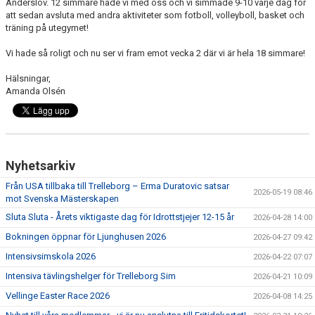
Anderslöv. 12 simmare hade vi med oss och vi simmade 9-10 varje dag för
att sedan avsluta med andra aktiviteter som fotboll, volleyboll, basket och
träning på utegymet!
Vi hade så roligt och nu ser vi fram emot vecka 2 där vi är hela 18 simmare!
Hälsningar,
Amanda Olsén
Nyhetsarkiv
Från USA tillbaka till Trelleborg – Erma Duratovic satsar
2026-05-19 08:46
mot Svenska Mästerskapen
Sluta Sluta - Årets viktigaste dag för Idrottstjejer 12-15 år
2026-04-28 14:00
Bokningen öppnar för Ljunghusen 2026
2026-04-27 09:42
Intensivsimskola 2026
2026-04-22 07:07
Intensiva tävlingshelger för Trelleborg Sim
2026-04-21 10:09
Vellinge Easter Race 2026
2026-04-08 14:25