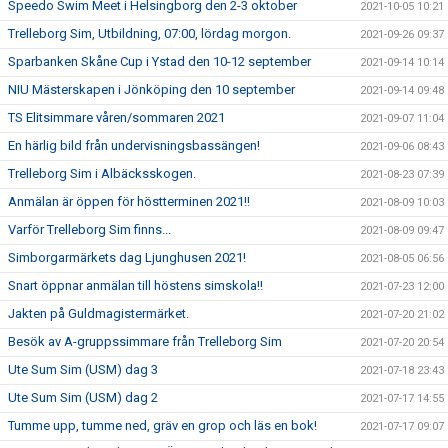
Speedo Swim Meet i Helsingborg den 2-3 oktober
2021-10-05 10:21
Trelleborg Sim, Utbildning, 07:00, lördag morgon.
2021-09-26 09:37
Sparbanken Skåne Cup i Ystad den 10-12 september
2021-09-14 10:14
NIU Mästerskapen i Jönköping den 10 september
2021-09-14 09:48
TS Elitsimmare våren/sommaren 2021
2021-09-07 11:04
En härlig bild från undervisningsbassängen!
2021-09-06 08:43
Trelleborg Sim i Albäcksskogen.
2021-08-23 07:39
Anmälan är öppen för höstterminen 2021!!
2021-08-09 10:03
Varför Trelleborg Sim finns...
2021-08-09 09:47
Simborgarmärkets dag Ljunghusen 2021!
2021-08-05 06:56
Snart öppnar anmälan till höstens simskola!!
2021-07-23 12:00
Jakten på Guldmagistermärket.
2021-07-20 21:02
Besök av A-gruppssimmare från Trelleborg Sim
2021-07-20 20:54
Ute Sum Sim (USM) dag 3
2021-07-18 23:43
Ute Sum Sim (USM) dag 2
2021-07-17 14:55
Tumme upp, tumme ned, gräv en grop och läs en bok!
2021-07-17 09:07