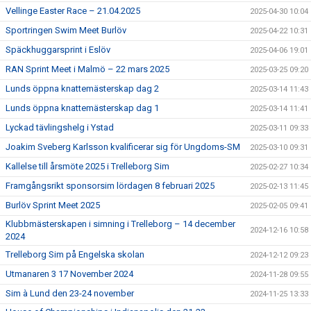
Vellinge Easter Race – 21.04.2025
2025-04-30 10:04
Sportringen Swim Meet Burlöv
2025-04-22 10:31
Späckhuggarsprint i Eslöv
2025-04-06 19:01
RAN Sprint Meet i Malmö – 22 mars 2025
2025-03-25 09:20
Lunds öppna knattemästerskap dag 2
2025-03-14 11:43
Lunds öppna knattemästerskap dag 1
2025-03-14 11:41
Lyckad tävlingshelg i Ystad
2025-03-11 09:33
Joakim Sveberg Karlsson kvalificerar sig för Ungdoms-SM
2025-03-10 09:31
Kallelse till årsmöte 2025 i Trelleborg Sim
2025-02-27 10:34
Framgångsrikt sponsorsim lördagen 8 februari 2025
2025-02-13 11:45
Burlöv Sprint Meet 2025
2025-02-05 09:41
Klubbmästerskapen i simning i Trelleborg – 14 december
2024-12-16 10:58
2024
Trelleborg Sim på Engelska skolan
2024-12-12 09:23
Utmanaren 3 17 November 2024
2024-11-28 09:55
Sim à Lund den 23-24 november
2024-11-25 13:33