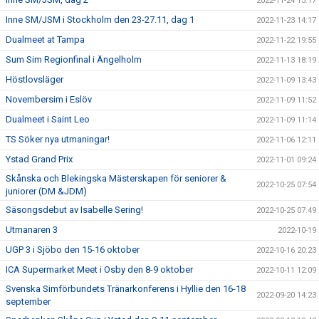
2022-11-24 13:17
Inne SM/JSM i Stockholm den 23-27.11, dag 1
2022-11-23 14:17
Dualmeet at Tampa
2022-11-22 19:55
Sum Sim Regionfinal i Ängelholm
2022-11-13 18:19
Höstlovsläger
2022-11-09 13:43
Novembersim i Eslöv
2022-11-09 11:52
Dualmeet i Saint Leo
2022-11-09 11:14
TS Söker nya utmaningar!
2022-11-06 12:11
Ystad Grand Prix
2022-11-01 09:24
Skånska och Blekingska Mästerskapen för seniorer &
2022-10-25 07:54
juniorer (DM &JDM)
Säsongsdebut av Isabelle Sering!
2022-10-25 07:49
Utmanaren 3
2022-10-19
UGP 3 i Sjöbo den 15-16 oktober
2022-10-16 20:23
ICA Supermarket Meet i Osby den 8-9 oktober
2022-10-11 12:09
Svenska Simförbundets Tränarkonferens i Hyllie den 16-18
2022-09-20 14:23
september