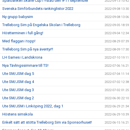
Sparbanken Skåne Cup i Ystad den 9-11 september
2022-09-13 10:42
Svenska Simförbundets rankinglistor 2022
2022-09-08 13:30
Ny grupp babysim
2022-09-08 13:06
Trelleborg Sim på Engelska Skolan i Trelleborg
2022-09-05 18:59
Höstterminen i full gång!
2022-09-04 12:34
Med flaggan i topp!
2022-08-29 07:39
Trelleborg Sim på nya äventyr!!
2022-08-09 17:30
LH Games i Landskrona
2022-07-10 19:11
Nya Tävlingssimmare till TS!
2022-07-06 16:21
Ute SM/JSM dag 5
2022-07-04 11:14
Ute SM/JSM dag 4
2022-07-02 12:38
Ute SM/JSM dag 3
2022-07-02 01:25
Ute SM/JSM dag 2
2022-06-30 22:10
Ute SM/JSM i Linköping 2022, dag 1
2022-06-29 21:34
Höstens simskola
2022-06-29 10:39
Enkelt sätt att stötta Trelleborg Sim via Sponsorhuset!
2022-06-15 16:21