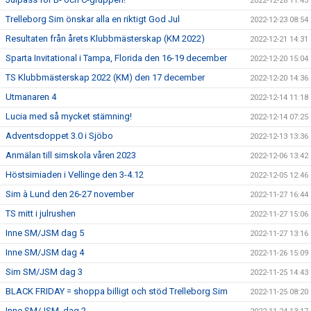
2022-12-28 11:43
Trelleborg Sim önskar alla en riktigt God Jul
2022-12-23 08:54
Resultaten från årets Klubbmästerskap (KM 2022)
2022-12-21 14:31
Sparta Invitational i Tampa, Florida den 16-19 december
2022-12-20 15:04
TS Klubbmästerskap 2022 (KM) den 17 december
2022-12-20 14:36
Utmanaren 4
2022-12-14 11:18
Lucia med så mycket stämning!
2022-12-14 07:25
Adventsdoppet 3.0 i Sjöbo
2022-12-13 13:36
Anmälan till simskola våren 2023
2022-12-06 13:42
Höstsimiaden i Vellinge den 3-4.12
2022-12-05 12:46
Sim à Lund den 26-27 november
2022-11-27 16:44
TS mitt i julrushen
2022-11-27 15:06
Inne SM/JSM dag 5
2022-11-27 13:16
Inne SM/JSM dag 4
2022-11-26 15:09
Sim SM/JSM dag 3
2022-11-25 14:43
BLACK FRIDAY = shoppa billigt och stöd Trelleborg Sim
2022-11-25 08:20
Inne SM/JSM, dag 2