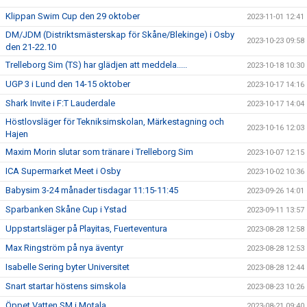
Klippan Swim Cup den 29 oktober
2023-11-01 12:41
DM/JDM (Distriktsmästerskap för Skåne/Blekinge) i Osby
2023-10-23 09:58
den 21-22.10
Trelleborg Sim (TS) har glädjen att meddela.....
2023-10-18 10:30
UGP 3 i Lund den 14-15 oktober
2023-10-17 14:16
Shark Invite i F:T Lauderdale
2023-10-17 14:04
Höstlovsläger för Tekniksimskolan, Märkestagning och
2023-10-16 12:03
Hajen
Maxim Morin slutar som tränare i Trelleborg Sim
2023-10-07 12:15
ICA Supermarket Meet i Osby
2023-10-02 10:36
Babysim 3-24 månader tisdagar 11:15-11:45
2023-09-26 14:01
Sparbanken Skåne Cup i Ystad
2023-09-11 13:57
Uppstartsläger på Playitas, Fuerteventura
2023-08-28 12:58
Max Ringström på nya äventyr
2023-08-28 12:53
Isabelle Sering byter Universitet
2023-08-28 12:44
Snart startar höstens simskola
2023-08-23 10:26
Öppet Vatten SM i Motala
2023-08-21 09:40