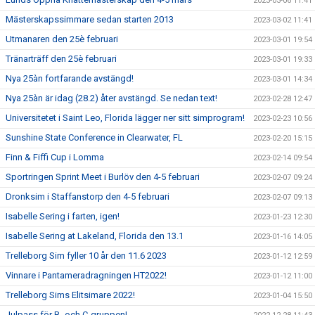
2023-03-06 11:41
Mästerskapssimmare sedan starten 2013
2023-03-02 11:41
Utmanaren den 25è februari
2023-03-01 19:54
Tränarträff den 25è februari
2023-03-01 19:33
Nya 25àn fortfarande avstängd!
2023-03-01 14:34
Nya 25àn är idag (28.2) åter avstängd. Se nedan text!
2023-02-28 12:47
Universitetet i Saint Leo, Florida lägger ner sitt simprogram!
2023-02-23 10:56
Sunshine State Conference in Clearwater, FL
2023-02-20 15:15
Finn & Fiffi Cup i Lomma
2023-02-14 09:54
Sportringen Sprint Meet i Burlöv den 4-5 februari
2023-02-07 09:24
Dronksim i Staffanstorp den 4-5 februari
2023-02-07 09:13
Isabelle Sering i farten, igen!
2023-01-23 12:30
Isabelle Sering at Lakeland, Florida den 13.1
2023-01-16 14:05
Trelleborg Sim fyller 10 år den 11.6 2023
2023-01-12 12:59
Vinnare i Pantameradragningen HT2022!
2023-01-12 11:00
Trelleborg Sims Elitsimare 2022!
2023-01-04 15:50
Julpass för B- och C-gruppen!