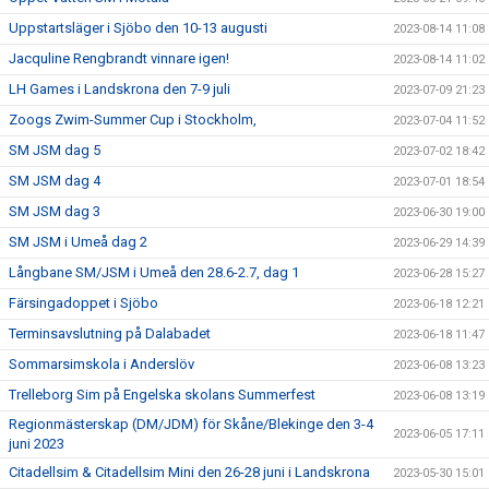
Uppstartsläger i Sjöbo den 10-13 augusti
2023-08-14 11:08
Jacquline Rengbrandt vinnare igen!
2023-08-14 11:02
LH Games i Landskrona den 7-9 juli
2023-07-09 21:23
Zoogs Zwim-Summer Cup i Stockholm,
2023-07-04 11:52
SM JSM dag 5
2023-07-02 18:42
SM JSM dag 4
2023-07-01 18:54
SM JSM dag 3
2023-06-30 19:00
SM JSM i Umeå dag 2
2023-06-29 14:39
Långbane SM/JSM i Umeå den 28.6-2.7, dag 1
2023-06-28 15:27
Färsingadoppet i Sjöbo
2023-06-18 12:21
Terminsavslutning på Dalabadet
2023-06-18 11:47
Sommarsimskola i Anderslöv
2023-06-08 13:23
Trelleborg Sim på Engelska skolans Summerfest
2023-06-08 13:19
Regionmästerskap (DM/JDM) för Skåne/Blekinge den 3-4
2023-06-05 17:11
juni 2023
Citadellsim & Citadellsim Mini den 26-28 juni i Landskrona
2023-05-30 15:01