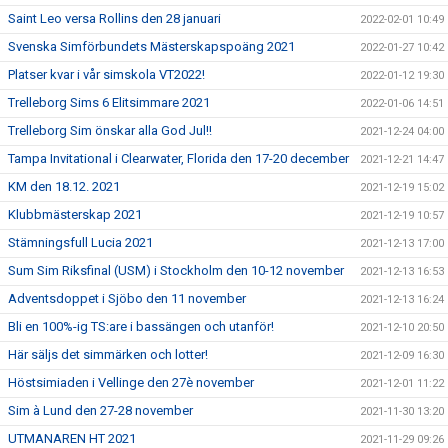
Saint Leo versa Rollins den 28 januari
2022-02-01 10:49
Svenska Simförbundets Mästerskapspoäng 2021
2022-01-27 10:42
Platser kvar i vår simskola VT2022!
2022-01-12 19:30
Trelleborg Sims 6 Elitsimmare 2021
2022-01-06 14:51
Trelleborg Sim önskar alla God Jul!!
2021-12-24 04:00
Tampa Invitational i Clearwater, Florida den 17-20 december
2021-12-21 14:47
KM den 18.12. 2021
2021-12-19 15:02
Klubbmästerskap 2021
2021-12-19 10:57
Stämningsfull Lucia 2021
2021-12-13 17:00
Sum Sim Riksfinal (USM) i Stockholm den 10-12 november
2021-12-13 16:53
Adventsdoppet i Sjöbo den 11 november
2021-12-13 16:24
Bli en 100%-ig TS:are i bassängen och utanför!
2021-12-10 20:50
Här säljs det simmärken och lotter!
2021-12-09 16:30
Höstsimiaden i Vellinge den 27è november
2021-12-01 11:22
Sim à Lund den 27-28 november
2021-11-30 13:20
UTMANAREN HT 2021
2021-11-29 09:26