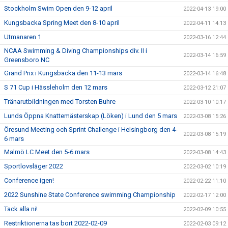
Stockholm Swim Open den 9-12 april
2022-04-13 19:00
Kungsbacka Spring Meet den 8-10 april
2022-04-11 14:13
Utmanaren 1
2022-03-16 12:44
NCAA Swimming & Diving Championships div. II i
2022-03-14 16:59
Greensboro NC
Grand Prix i Kungsbacka den 11-13 mars
2022-03-14 16:48
S 71 Cup i Hässleholm den 12 mars
2022-03-12 21:07
Tränarutbildningen med Torsten Buhre
2022-03-10 10:17
Lunds Öppna Knattemästerskap (Löken) i Lund den 5 mars
2022-03-08 15:26
Öresund Meeting och Sprint Challenge i Helsingborg den 4-
2022-03-08 15:19
6 mars
Malmö LC Meet den 5-6 mars
2022-03-08 14:43
Sportlovsläger 2022
2022-03-02 10:19
Conference igen!
2022-02-22 11:10
2022 Sunshine State Conference swimming Championship
2022-02-17 12:00
Tack alla ni!
2022-02-09 10:55
Restriktionerna tas bort 2022-02-09
2022-02-03 09:12