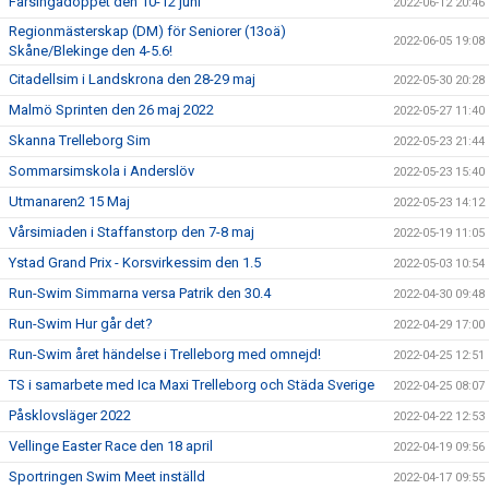
Färsingadoppet den 10-12 juni
2022-06-12 20:46
Regionmästerskap (DM) för Seniorer (13oä)
2022-06-05 19:08
Skåne/Blekinge den 4-5.6!
Citadellsim i Landskrona den 28-29 maj
2022-05-30 20:28
Malmö Sprinten den 26 maj 2022
2022-05-27 11:40
Skanna Trelleborg Sim
2022-05-23 21:44
Sommarsimskola i Anderslöv
2022-05-23 15:40
Utmanaren2 15 Maj
2022-05-23 14:12
Vårsimiaden i Staffanstorp den 7-8 maj
2022-05-19 11:05
Ystad Grand Prix - Korsvirkessim den 1.5
2022-05-03 10:54
Run-Swim Simmarna versa Patrik den 30.4
2022-04-30 09:48
Run-Swim Hur går det?
2022-04-29 17:00
Run-Swim året händelse i Trelleborg med omnejd!
2022-04-25 12:51
TS i samarbete med Ica Maxi Trelleborg och Städa Sverige
2022-04-25 08:07
Påsklovsläger 2022
2022-04-22 12:53
Vellinge Easter Race den 18 april
2022-04-19 09:56
Sportringen Swim Meet inställd
2022-04-17 09:55