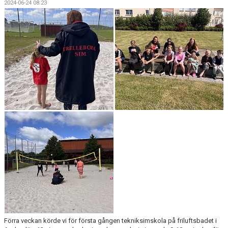
2024-06-24 08:23
SIMSHOP
KONTAKT
KALENDER
BILDGALLERI
DOKUMENT
Förra veckan körde vi för första gången tekniksimskola på friluftsbadet i