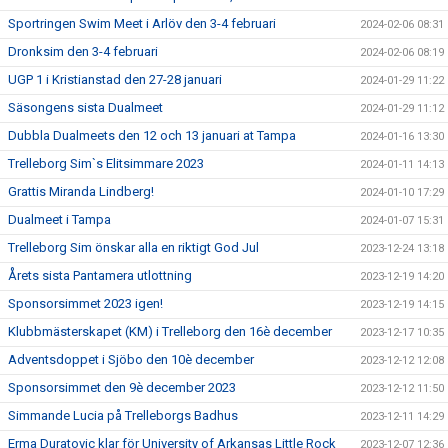
Sportringen Swim Meet i Arlöv den 3-4 februari
2024-02-06 08:31
Dronksim den 3-4 februari
2024-02-06 08:19
UGP 1 i Kristianstad den 27-28 januari
2024-01-29 11:22
Säsongens sista Dualmeet
2024-01-29 11:12
Dubbla Dualmeets den 12 och 13 januari at Tampa
2024-01-16 13:30
Trelleborg Sim`s Elitsimmare 2023
2024-01-11 14:13
Grattis Miranda Lindberg!
2024-01-10 17:29
Dualmeet i Tampa
2024-01-07 15:31
Trelleborg Sim önskar alla en riktigt God Jul
2023-12-24 13:18
Årets sista Pantamera utlottning
2023-12-19 14:20
Sponsorsimmet 2023 igen!
2023-12-19 14:15
Klubbmästerskapet (KM) i Trelleborg den 16è december
2023-12-17 10:35
Adventsdoppet i Sjöbo den 10è december
2023-12-12 12:08
Sponsorsimmet den 9è december 2023
2023-12-12 11:50
Simmande Lucia på Trelleborgs Badhus
2023-12-11 14:29
Erma Duratovic klar för University of Arkansas Little Rock
2023-12-07 12:36