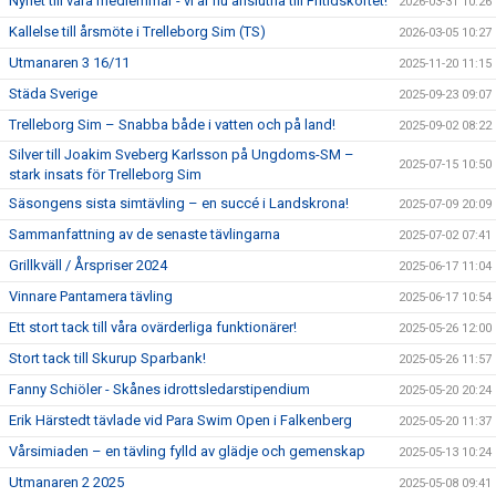
Nyhet till våra medlemmar - vi är nu anslutna till Fritidskortet!
2026-03-31 10:26
Kallelse till årsmöte i Trelleborg Sim (TS)
2026-03-05 10:27
Utmanaren 3 16/11
2025-11-20 11:15
Städa Sverige
2025-09-23 09:07
Trelleborg Sim – Snabba både i vatten och på land!
2025-09-02 08:22
Silver till Joakim Sveberg Karlsson på Ungdoms-SM –
2025-07-15 10:50
stark insats för Trelleborg Sim
Säsongens sista simtävling – en succé i Landskrona!
2025-07-09 20:09
Sammanfattning av de senaste tävlingarna
2025-07-02 07:41
Grillkväll / Årspriser 2024
2025-06-17 11:04
Vinnare Pantamera tävling
2025-06-17 10:54
Ett stort tack till våra ovärderliga funktionärer!
2025-05-26 12:00
Stort tack till Skurup Sparbank!
2025-05-26 11:57
Fanny Schiöler - Skånes idrottsledarstipendium
2025-05-20 20:24
Erik Härstedt tävlade vid Para Swim Open i Falkenberg
2025-05-20 11:37
Vårsimiaden – en tävling fylld av glädje och gemenskap
2025-05-13 10:24
Utmanaren 2 2025
2025-05-08 09:41