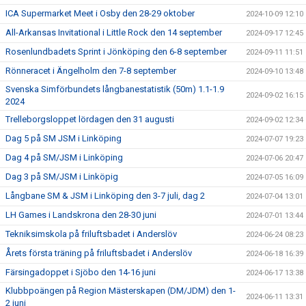
ICA Supermarket Meet i Osby den 28-29 oktober
2024-10-09 12:10
All-Arkansas Invitational i Little Rock den 14 september
2024-09-17 12:45
Rosenlundbadets Sprint i Jönköping den 6-8 september
2024-09-11 11:51
Rönneracet i Ängelholm den 7-8 september
2024-09-10 13:48
Svenska Simförbundets långbanestatistik (50m) 1.1-1.9
2024-09-02 16:15
2024
Trelleborgsloppet lördagen den 31 augusti
2024-09-02 12:34
Dag 5 på SM JSM i Linköping
2024-07-07 19:23
Dag 4 på SM/JSM i Linköping
2024-07-06 20:47
Dag 3 på SM/JSM i Linköpig
2024-07-05 16:09
Långbane SM & JSM i Linköping den 3-7 juli, dag 2
2024-07-04 13:01
LH Games i Landskrona den 28-30 juni
2024-07-01 13:44
Tekniksimskola på friluftsbadet i Anderslöv
2024-06-24 08:23
Årets första träning på friluftsbadet i Anderslöv
2024-06-18 16:39
Färsingadoppet i Sjöbo den 14-16 juni
2024-06-17 13:38
Klubbpoängen på Region Mästerskapen (DM/JDM) den 1-
2024-06-11 13:31
2 juni