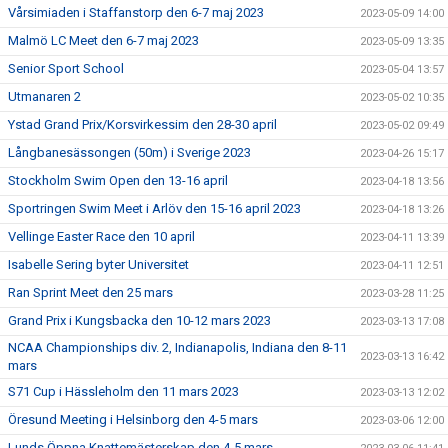
Vårsimiaden i Staffanstorp den 6-7 maj 2023
2023-05-09 14:00
Malmö LC Meet den 6-7 maj 2023
2023-05-09 13:35
Senior Sport School
2023-05-04 13:57
Utmanaren 2
2023-05-02 10:35
Ystad Grand Prix/Korsvirkessim den 28-30 april
2023-05-02 09:49
Långbanesässongen (50m) i Sverige 2023
2023-04-26 15:17
Stockholm Swim Open den 13-16 april
2023-04-18 13:56
Sportringen Swim Meet i Arlöv den 15-16 april 2023
2023-04-18 13:26
Vellinge Easter Race den 10 april
2023-04-11 13:39
Isabelle Sering byter Universitet
2023-04-11 12:51
Ran Sprint Meet den 25 mars
2023-03-28 11:25
Grand Prix i Kungsbacka den 10-12 mars 2023
2023-03-13 17:08
NCAA Championships div. 2, Indianapolis, Indiana den 8-11
2023-03-13 16:42
mars
S71 Cup i Hässleholm den 11 mars 2023
2023-03-13 12:02
Öresund Meeting i Helsinborg den 4-5 mars
2023-03-06 12:00
Lunds Öppna Knattemästerskap den 4-5 mars