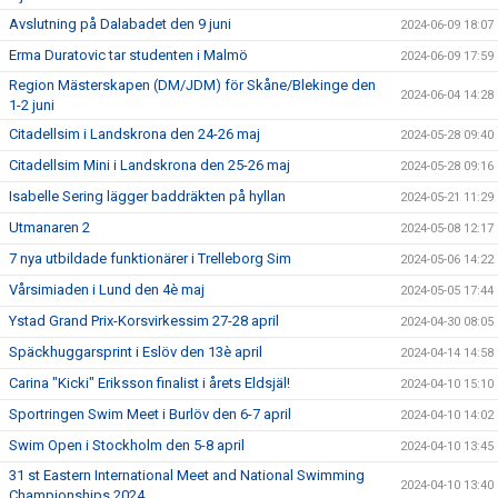
Avslutning på Dalabadet den 9 juni
2024-06-09 18:07
Erma Duratovic tar studenten i Malmö
2024-06-09 17:59
Region Mästerskapen (DM/JDM) för Skåne/Blekinge den
2024-06-04 14:28
1-2 juni
Citadellsim i Landskrona den 24-26 maj
2024-05-28 09:40
Citadellsim Mini i Landskrona den 25-26 maj
2024-05-28 09:16
Isabelle Sering lägger baddräkten på hyllan
2024-05-21 11:29
Utmanaren 2
2024-05-08 12:17
7 nya utbildade funktionärer i Trelleborg Sim
2024-05-06 14:22
Vårsimiaden i Lund den 4è maj
2024-05-05 17:44
Ystad Grand Prix-Korsvirkessim 27-28 april
2024-04-30 08:05
Späckhuggarsprint i Eslöv den 13è april
2024-04-14 14:58
Carina "Kicki" Eriksson finalist i årets Eldsjäl!
2024-04-10 15:10
Sportringen Swim Meet i Burlöv den 6-7 april
2024-04-10 14:02
Swim Open i Stockholm den 5-8 april
2024-04-10 13:45
31 st Eastern International Meet and National Swimming
2024-04-10 13:40
Championships 2024