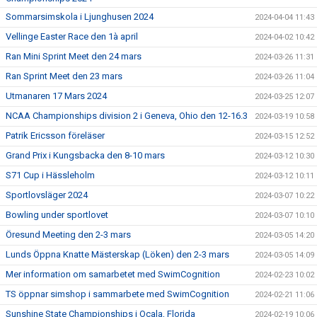
Sommarsimskola i Ljunghusen 2024
2024-04-04 11:43
Vellinge Easter Race den 1à april
2024-04-02 10:42
Ran Mini Sprint Meet den 24 mars
2024-03-26 11:31
Ran Sprint Meet den 23 mars
2024-03-26 11:04
Utmanaren 17 Mars 2024
2024-03-25 12:07
NCAA Championships division 2 i Geneva, Ohio den 12-16.3
2024-03-19 10:58
Patrik Ericsson föreläser
2024-03-15 12:52
Grand Prix i Kungsbacka den 8-10 mars
2024-03-12 10:30
S71 Cup i Hässleholm
2024-03-12 10:11
Sportlovsläger 2024
2024-03-07 10:22
Bowling under sportlovet
2024-03-07 10:10
Öresund Meeting den 2-3 mars
2024-03-05 14:20
Lunds Öppna Knatte Mästerskap (Löken) den 2-3 mars
2024-03-05 14:09
Mer information om samarbetet med SwimCognition
2024-02-23 10:02
TS öppnar simshop i sammarbete med SwimCognition
2024-02-21 11:06
Sunshine State Championships i Ocala, Florida
2024-02-19 10:06