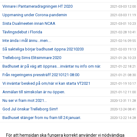
Vinnare i Pantameradragningen HT 2020
2021-03-03 12:00
Uppmaning under Corona-pandemin
2021-03-03 11:19
Sista Dualmeeten innan NCAA
2021-03-01 10:23
Tävlingsdebut i Florida
2021-02-28 10:41
Inte ända i mål ännu...men....
2021-02-16 09:55
Så sakteliga börjar badhuset öppna 20210203
2021-02-03 19:13
Trelleborg Sims Elitsimmare 2020
2021-01-26 10:23
Badhuset är på väg att öppnas....inväntar nu info om när.
2021-01-22 18:21
Från regeringens pressträff 20210121 08:00
2021-01-21 08:30
Vi inväntar besked på om/när vi kan starta VT2021
2021-01-19 10:17
Anmälan till simskolan är nu öppen.
2021-01-12 11:00
Nu ser vi fram mot 2021...
2020-12-31 11:28
God Jul önskar Trelleborg Sim!!
2020-12-24 08:41
Badhuset stänger from nu fram till 24 januari.
2020-12-22 14:28
Beslut om nedstängning och om så hur länge...
2020-12-21 17:44
Anmälan till vårterminen vårterminen 2021
För att hemsidan ska fungera korrekt använder vi nödvändiga
2020-12-19 13:25