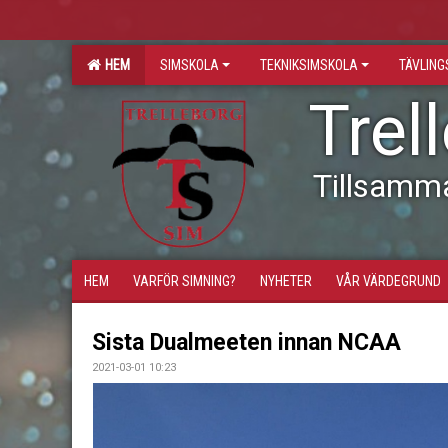
HEM
SIMSKOLA
TEKNIKSIMSKOLA
TÄVLIN
Trel
Tillsamm
HEM
VARFÖR SIMNING?
NYHETER
VÅR VÄRDEGRUND
Sista Dualmeeten innan NCAA
2021-03-01 10:23