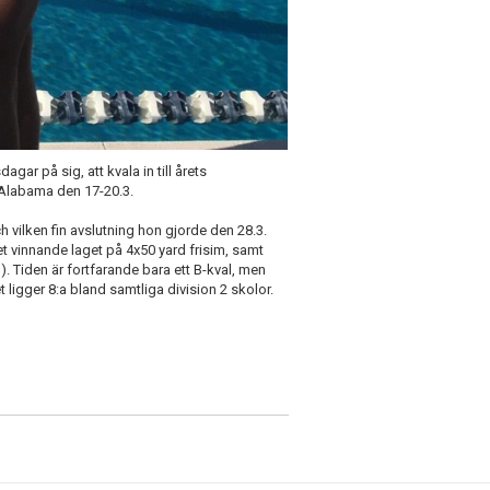
agar på sig, att kvala in till årets
Alabama den 17-20.3.
 vilken fin avslutning hon gjorde den 28.3.
et vinnande laget på 4x50 yard frisim, samt
1). Tiden är fortfarande bara ett B-kval, men
 ligger 8:a bland samtliga division 2 skolor.