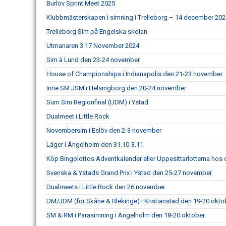
Burlöv Sprint Meet 2025
Klubbmästerskapen i simning i Trelleborg – 14 december 202
Trelleborg Sim på Engelska skolan
Utmanaren 3 17 November 2024
Sim à Lund den 23-24 november
House of Championships i Indianapolis den 21-23 november
Inne SM JSM i Helsingborg den 20-24 november
Sum Sim Regionfinal (UDM) i Ystad
Dualmeet i Little Rock
Novembersim i Eslöv den 2-3 november
Läger i Ängelholm den 31.10-3.11
Köp Bingolottos Adventkalender eller Uppesittarlotterna hos 
Svenska & Ystads Grand Prix i Ystad den 25-27 november
Dualmeets i Little Rock den 26 november
DM/JDM (för Skåne & Blekinge) i Kristianstad den 19-20 okto
SM & RM i Parasimning i Ängelholm den 18-20 oktober