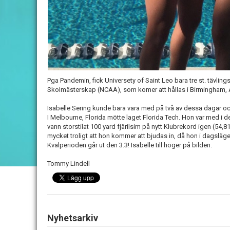
Pga Pandemin, fick Universety of Saint Leo bara tre st. tävlingsd
Skolmästerskap (NCAA), som komer att hållas i Birmingham, 
Isabelle Sering kunde bara vara med på två av dessa dagar och
I Melbourne, Florida mötte laget Florida Tech. Hon var med i d
vann storstilat 100 yard fjärilsim på nytt Klubrekord igen (54,8
mycket troligt att hon kommer att bjudas in, då hon i dagsläget
Kvalperioden går ut den 3.3! Isabelle till höger på bilden.
Tommy Lindell
Nyhetsarkiv