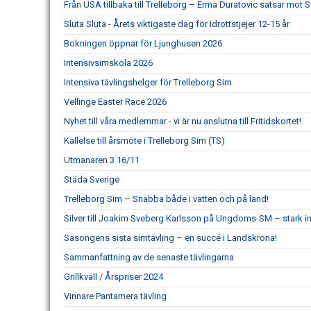
Från USA tillbaka till Trelleborg – Erma Duratovic satsar mo
Sluta Sluta - Årets viktigaste dag för Idrottstjejer 12-15 år
Bokningen öppnar för Ljunghusen 2026
Intensivsimskola 2026
Intensiva tävlingshelger för Trelleborg Sim
Vellinge Easter Race 2026
Nyhet till våra medlemmar - vi är nu anslutna till Fritidskortet!
Kallelse till årsmöte i Trelleborg Sim (TS)
Utmanaren 3 16/11
Städa Sverige
Trelleborg Sim – Snabba både i vatten och på land!
Silver till Joakim Sveberg Karlsson på Ungdoms-SM – stark in
Säsongens sista simtävling – en succé i Landskrona!
Sammanfattning av de senaste tävlingarna
Grillkväll / Årspriser 2024
Vinnare Pantamera tävling