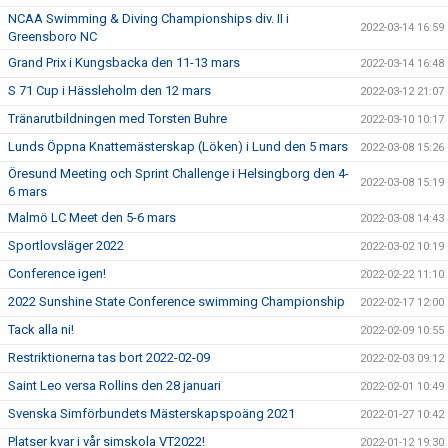
NCAA Swimming & Diving Championships div. II i
2022-03-14 16:59
Greensboro NC
Grand Prix i Kungsbacka den 11-13 mars
2022-03-14 16:48
S 71 Cup i Hässleholm den 12 mars
2022-03-12 21:07
Tränarutbildningen med Torsten Buhre
2022-03-10 10:17
Lunds Öppna Knattemästerskap (Löken) i Lund den 5 mars
2022-03-08 15:26
Öresund Meeting och Sprint Challenge i Helsingborg den 4-
2022-03-08 15:19
6 mars
Malmö LC Meet den 5-6 mars
2022-03-08 14:43
Sportlovsläger 2022
2022-03-02 10:19
Conference igen!
2022-02-22 11:10
2022 Sunshine State Conference swimming Championship
2022-02-17 12:00
Tack alla ni!
2022-02-09 10:55
Restriktionerna tas bort 2022-02-09
2022-02-03 09:12
Saint Leo versa Rollins den 28 januari
2022-02-01 10:49
Svenska Simförbundets Mästerskapspoäng 2021
2022-01-27 10:42
Platser kvar i vår simskola VT2022!
2022-01-12 19:30