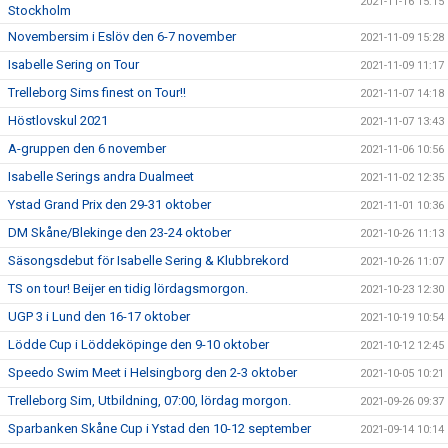
2021-11-16 15:15
Stockholm
Novembersim i Eslöv den 6-7 november
2021-11-09 15:28
Isabelle Sering on Tour
2021-11-09 11:17
Trelleborg Sims finest on Tour!!
2021-11-07 14:18
Höstlovskul 2021
2021-11-07 13:43
A-gruppen den 6 november
2021-11-06 10:56
Isabelle Serings andra Dualmeet
2021-11-02 12:35
Ystad Grand Prix den 29-31 oktober
2021-11-01 10:36
DM Skåne/Blekinge den 23-24 oktober
2021-10-26 11:13
Säsongsdebut för Isabelle Sering & Klubbrekord
2021-10-26 11:07
TS on tour! Beijer en tidig lördagsmorgon.
2021-10-23 12:30
UGP 3 i Lund den 16-17 oktober
2021-10-19 10:54
Lödde Cup i Löddeköpinge den 9-10 oktober
2021-10-12 12:45
Speedo Swim Meet i Helsingborg den 2-3 oktober
2021-10-05 10:21
Trelleborg Sim, Utbildning, 07:00, lördag morgon.
2021-09-26 09:37
Sparbanken Skåne Cup i Ystad den 10-12 september
2021-09-14 10:14