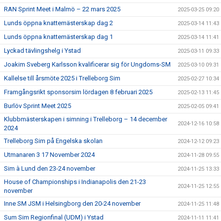
RAN Sprint Meet i Malmö – 22 mars 2025
2025-03-25 09:20
Lunds öppna knattemästerskap dag 2
2025-03-14 11:43
Lunds öppna knattemästerskap dag 1
2025-03-14 11:41
Lyckad tävlingshelg i Ystad
2025-03-11 09:33
Joakim Sveberg Karlsson kvalificerar sig för Ungdoms-SM
2025-03-10 09:31
Kallelse till årsmöte 2025 i Trelleborg Sim
2025-02-27 10:34
Framgångsrikt sponsorsim lördagen 8 februari 2025
2025-02-13 11:45
Burlöv Sprint Meet 2025
2025-02-05 09:41
Klubbmästerskapen i simning i Trelleborg – 14 december
2024-12-16 10:58
2024
Trelleborg Sim på Engelska skolan
2024-12-12 09:23
Utmanaren 3 17 November 2024
2024-11-28 09:55
Sim à Lund den 23-24 november
2024-11-25 13:33
House of Championships i Indianapolis den 21-23
2024-11-25 12:55
november
Inne SM JSM i Helsingborg den 20-24 november
2024-11-25 11:48
Sum Sim Regionfinal (UDM) i Ystad
2024-11-11 11:41