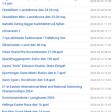
2024-06-04 14:28
1-2 juni
Citadellsim i Landskrona den 24-26 maj
2024-05-28 09:40
Citadellsim Mini i Landskrona den 25-26 maj
2024-05-28 09:16
Isabelle Sering lägger baddräkten på hyllan
2024-05-21 11:29
Utmanaren 2
2024-05-08 12:17
7 nya utbildade funktionärer i Trelleborg Sim
2024-05-06 14:22
Vårsimiaden i Lund den 4è maj
2024-05-05 17:44
Ystad Grand Prix-Korsvirkessim 27-28 april
2024-04-30 08:05
Späckhuggarsprint i Eslöv den 13è april
2024-04-14 14:58
Carina "Kicki" Eriksson finalist i årets Eldsjäl!
2024-04-10 15:10
Sportringen Swim Meet i Burlöv den 6-7 april
2024-04-10 14:02
Swim Open i Stockholm den 5-8 april
2024-04-10 13:45
31 st Eastern International Meet and National Swimming
2024-04-10 13:40
Championships 2024
Sommarsimskola i Ljunghusen 2024
2024-04-04 11:43
Vellinge Easter Race den 1à april
2024-04-02 10:42
Ran Mini Sprint Meet den 24 mars
2024-03-26 11:31