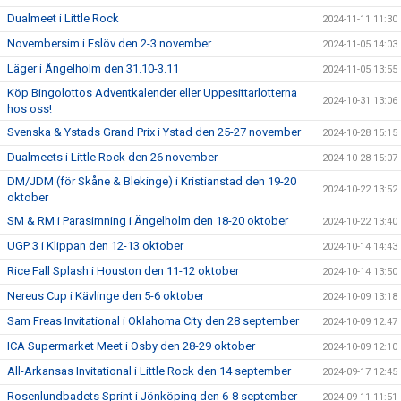
Dualmeet i Little Rock
2024-11-11 11:30
Novembersim i Eslöv den 2-3 november
2024-11-05 14:03
Läger i Ängelholm den 31.10-3.11
2024-11-05 13:55
Köp Bingolottos Adventkalender eller Uppesittarlotterna
2024-10-31 13:06
hos oss!
Svenska & Ystads Grand Prix i Ystad den 25-27 november
2024-10-28 15:15
Dualmeets i Little Rock den 26 november
2024-10-28 15:07
DM/JDM (för Skåne & Blekinge) i Kristianstad den 19-20
2024-10-22 13:52
oktober
SM & RM i Parasimning i Ängelholm den 18-20 oktober
2024-10-22 13:40
UGP 3 i Klippan den 12-13 oktober
2024-10-14 14:43
Rice Fall Splash i Houston den 11-12 oktober
2024-10-14 13:50
Nereus Cup i Kävlinge den 5-6 oktober
2024-10-09 13:18
Sam Freas Invitational i Oklahoma City den 28 september
2024-10-09 12:47
ICA Supermarket Meet i Osby den 28-29 oktober
2024-10-09 12:10
All-Arkansas Invitational i Little Rock den 14 september
2024-09-17 12:45
Rosenlundbadets Sprint i Jönköping den 6-8 september
2024-09-11 11:51