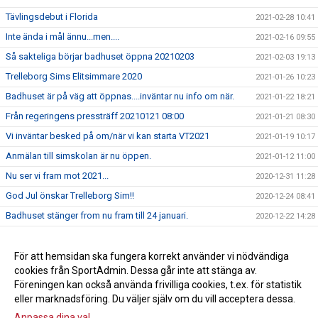
Tävlingsdebut i Florida
2021-02-28 10:41
Inte ända i mål ännu...men....
2021-02-16 09:55
Så sakteliga börjar badhuset öppna 20210203
2021-02-03 19:13
Trelleborg Sims Elitsimmare 2020
2021-01-26 10:23
Badhuset är på väg att öppnas....inväntar nu info om när.
2021-01-22 18:21
Från regeringens pressträff 20210121 08:00
2021-01-21 08:30
Vi inväntar besked på om/när vi kan starta VT2021
2021-01-19 10:17
Anmälan till simskolan är nu öppen.
2021-01-12 11:00
Nu ser vi fram mot 2021...
2020-12-31 11:28
God Jul önskar Trelleborg Sim!!
2020-12-24 08:41
Badhuset stänger from nu fram till 24 januari.
2020-12-22 14:28
Beslut om nedstängning och om så hur länge...
2020-12-21 17:44
Anmälan till vårterminen vårterminen 2021
För att hemsidan ska fungera korrekt använder vi nödvändiga
2020-12-19 13:25
cookies från SportAdmin. Dessa går inte att stänga av.
Höstlovsläger i Trelleborgs vackra badhus
2020-12-18 10:36
Föreningen kan också använda frivilliga cookies, t.ex. för statistik
eller marknadsföring. Du väljer själv om du vill acceptera dessa.
Anpassa dina val