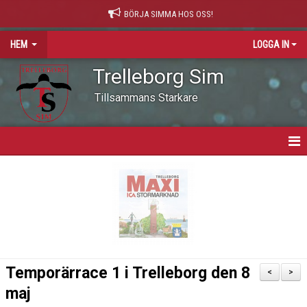
BÖRJA SIMMA HOS OSS!
HEM
LOGGA IN
Trelleborg Sim
Tillsammans Starkare
HEM
VARFÖR SIMNING?
NYHETER
VÅR VÄRDEGRUND
Temporärrace 1 i Trelleborg den 8
<
>
OM KLUBBEN
maj