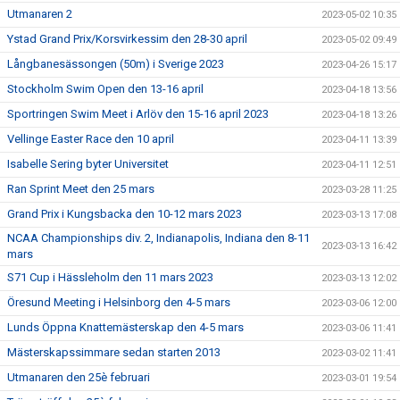
Utmanaren 2
2023-05-02 10:35
Ystad Grand Prix/Korsvirkessim den 28-30 april
2023-05-02 09:49
Långbanesässongen (50m) i Sverige 2023
2023-04-26 15:17
Stockholm Swim Open den 13-16 april
2023-04-18 13:56
Sportringen Swim Meet i Arlöv den 15-16 april 2023
2023-04-18 13:26
Vellinge Easter Race den 10 april
2023-04-11 13:39
Isabelle Sering byter Universitet
2023-04-11 12:51
Ran Sprint Meet den 25 mars
2023-03-28 11:25
Grand Prix i Kungsbacka den 10-12 mars 2023
2023-03-13 17:08
NCAA Championships div. 2, Indianapolis, Indiana den 8-11
2023-03-13 16:42
mars
S71 Cup i Hässleholm den 11 mars 2023
2023-03-13 12:02
Öresund Meeting i Helsinborg den 4-5 mars
2023-03-06 12:00
Lunds Öppna Knattemästerskap den 4-5 mars
2023-03-06 11:41
Mästerskapssimmare sedan starten 2013
2023-03-02 11:41
Utmanaren den 25è februari
2023-03-01 19:54