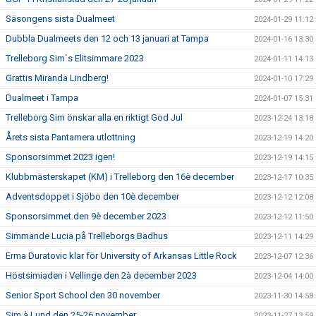
Säsongens sista Dualmeet
2024-01-29 11:12
Dubbla Dualmeets den 12 och 13 januari at Tampa
2024-01-16 13:30
Trelleborg Sim`s Elitsimmare 2023
2024-01-11 14:13
Grattis Miranda Lindberg!
2024-01-10 17:29
Dualmeet i Tampa
2024-01-07 15:31
Trelleborg Sim önskar alla en riktigt God Jul
2023-12-24 13:18
Årets sista Pantamera utlottning
2023-12-19 14:20
Sponsorsimmet 2023 igen!
2023-12-19 14:15
Klubbmästerskapet (KM) i Trelleborg den 16è december
2023-12-17 10:35
Adventsdoppet i Sjöbo den 10è december
2023-12-12 12:08
Sponsorsimmet den 9è december 2023
2023-12-12 11:50
Simmande Lucia på Trelleborgs Badhus
2023-12-11 14:29
Erma Duratovic klar för University of Arkansas Little Rock
2023-12-07 12:36
Höstsimiaden i Vellinge den 2à december 2023
2023-12-04 14:00
Senior Sport School den 30 november
2023-11-30 14:58
Sim à Lund den 25-26 november
2023-11-27 13:59