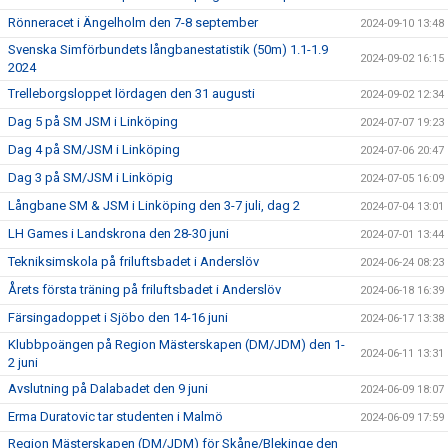
Rönneracet i Ängelholm den 7-8 september
2024-09-10 13:48
Svenska Simförbundets långbanestatistik (50m) 1.1-1.9
2024-09-02 16:15
2024
Trelleborgsloppet lördagen den 31 augusti
2024-09-02 12:34
Dag 5 på SM JSM i Linköping
2024-07-07 19:23
Dag 4 på SM/JSM i Linköping
2024-07-06 20:47
Dag 3 på SM/JSM i Linköpig
2024-07-05 16:09
Långbane SM & JSM i Linköping den 3-7 juli, dag 2
2024-07-04 13:01
LH Games i Landskrona den 28-30 juni
2024-07-01 13:44
Tekniksimskola på friluftsbadet i Anderslöv
2024-06-24 08:23
Årets första träning på friluftsbadet i Anderslöv
2024-06-18 16:39
Färsingadoppet i Sjöbo den 14-16 juni
2024-06-17 13:38
Klubbpoängen på Region Mästerskapen (DM/JDM) den 1-
2024-06-11 13:31
2 juni
Avslutning på Dalabadet den 9 juni
2024-06-09 18:07
Erma Duratovic tar studenten i Malmö
2024-06-09 17:59
Region Mästerskapen (DM/JDM) för Skåne/Blekinge den