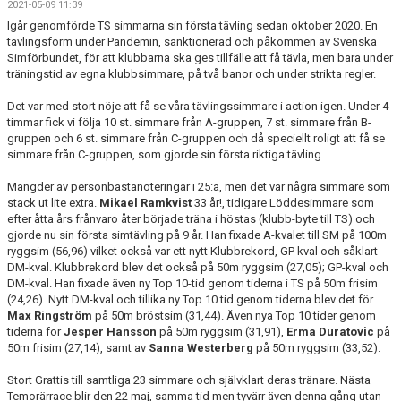
2021-05-09 11:39
SIMSHOP
Igår genomförde TS simmarna sin första tävling sedan oktober 2020. En
tävlingsform under Pandemin, sanktionerad och påkommen av Svenska
KONTAKT
Simförbundet, för att klubbarna ska ges tillfälle att få tävla, men bara under
träningstid av egna klubbsimmare, på två banor och under strikta regler.
KALENDER
Det var med stort nöje att få se våra tävlingssimmare i action igen. Under 4
timmar fick vi följa 10 st. simmare från A-gruppen, 7 st. simmare från B-
BILDGALLERI
gruppen och 6 st. simmare från C-gruppen och då speciellt roligt att få se
simmare från C-gruppen, som gjorde sin första riktiga tävling.
DOKUMENT
Mängder av personbästanoteringar i 25:a, men det var några simmare som
stack ut lite extra.
Mikael
Ramkvist
33 år!, tidigare Löddesimmare som
efter åtta års frånvaro åter började träna i höstas (klubb-byte till TS) och
gjorde nu sin första simtävling på 9 år. Han fixade A-kvalet till SM på 100m
ryggsim (56,96) vilket också var ett nytt Klubbrekord, GP kval och såklart
DM-kval. Klubbrekord blev det också på 50m ryggsim (27,05); GP-kval och
DM-kval. Han fixade även ny Top 10-tid genom tiderna i TS på 50m frisim
(24,26). Nytt DM-kval och tillika ny Top 10 tid genom tiderna blev det för
Max Ringström
på 50m bröstsim (31,44). Även nya Top 10 tider genom
tiderna för
Jesper Hansson
på 50m ryggsim (31,91),
Erma Duratovic
på
50m frisim (27,14), samt av
Sanna Westerberg
på 50m ryggsim (33,52).
Stort Grattis till samtliga 23 simmare och självklart deras tränare. Nästa
Temorärrace blir den 22 maj, samma tid men tyvärr även denna gång utan