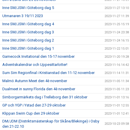
Inne SM/JSM i Göteborg dag 5
2023-11-27 13:10
Utmanaren 3 19/11 2023
2023-11-27 11:39
Inne SM/JSM i Göteborg dag 4
2023-11-25 15:19
Inne SM/JSM i Göteborg dag 3
2023-11-24 23:38
Inne SM/JSM i Göteborg dag 2
2023-11-24 16:15
Inne SM/JSM i Göteborg dag 1
2023-11-22 15:01
Gamecock Invitational den 15-17 november
2023-11-20 19:28
Adventskalendrar och Uppesittarlotter!
2023-11-16 14:42
Sum Sim Regionfinal i Kristianstad den 11-12 november
2023-11-14 11:31
Malmö Autumn Meet den 4è november
2023-11-05 11:34
Dualmeet in sunny Florida den 4è november
2023-11-05 11:23
Simborgarmärkets dag i Trelleborg den 31 oktober
2023-11-01 13:16
GP och YGP i Ystad den 27-29 oktober
2023-11-01 12:55
Klippan Swim Cup den 29 oktober
2023-11-01 12:41
DM/JDM (Distriktsmästerskap för Skåne/Blekinge) i Osby
2023-10-23 09:58
den 21-22.10