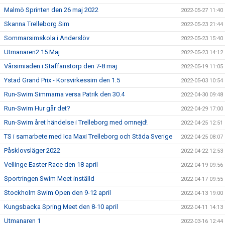
Malmö Sprinten den 26 maj 2022
2022-05-27 11:40
Skanna Trelleborg Sim
2022-05-23 21:44
Sommarsimskola i Anderslöv
2022-05-23 15:40
Utmanaren2 15 Maj
2022-05-23 14:12
Vårsimiaden i Staffanstorp den 7-8 maj
2022-05-19 11:05
Ystad Grand Prix - Korsvirkessim den 1.5
2022-05-03 10:54
Run-Swim Simmarna versa Patrik den 30.4
2022-04-30 09:48
Run-Swim Hur går det?
2022-04-29 17:00
Run-Swim året händelse i Trelleborg med omnejd!
2022-04-25 12:51
TS i samarbete med Ica Maxi Trelleborg och Städa Sverige
2022-04-25 08:07
Påsklovsläger 2022
2022-04-22 12:53
Vellinge Easter Race den 18 april
2022-04-19 09:56
Sportringen Swim Meet inställd
2022-04-17 09:55
Stockholm Swim Open den 9-12 april
2022-04-13 19:00
Kungsbacka Spring Meet den 8-10 april
2022-04-11 14:13
Utmanaren 1
2022-03-16 12:44