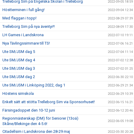
Trelleborg Sim på Engelska Skolan i Trelleborg
2022-09-05 18:59
Höstterminen i full gång!
2022-09-04 12:34
Med flaggan i topp!
2022-08-29 07:39
Trelleborg Sim på nya äventyr!!
2022-08-09 17:30
LH Games i Landskrona
2022-07-10 19:11
Nya Tävlingssimmare till TS!
2022-07-06 16:21
Ute SM/JSM dag 5
2022-07-04 11:14
Ute SM/JSM dag 4
2022-07-02 12:38
Ute SM/JSM dag 3
2022-07-02 01:25
Ute SM/JSM dag 2
2022-06-30 22:10
Ute SM/JSM i Linköping 2022, dag 1
2022-06-29 21:34
Höstens simskola
2022-06-29 10:39
Enkelt sätt att stötta Trelleborg Sim via Sponsorhuset!
2022-06-15 16:21
Färsingadoppet den 10-12 juni
2022-06-12 20:46
Regionmästerskap (DM) för Seniorer (13oä)
2022-06-05 19:08
Skåne/Blekinge den 4-5.6!
Citadellsim i Landskrona den 28-29 maj
2022-05-30 20:28