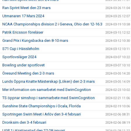
Ran Sprint Meet den 23 mars
2024-03-26 11:04
Utmanaren 17 Mars 2024
2024-03-25 12:07
NCAA Championships division 2 i Geneva, Ohio den 12-16.3
2024-03-19 10:58
Patrik Ericsson föreläser
2024-03-15 12:52
Grand Prix i Kungsbacka den 8-10 mars
2024-03-12 10:30
S71 Cup i Hässleholm
2024-03-12 10:11
Sportlovsläger 2024
2024-03-07 10:22
Bowling under sportlovet
2024-03-07 10:10
Öresund Meeting den 2-3 mars
2024-03-05 14:20
Lunds Öppna Knatte Mästerskap (Löken) den 2-3 mars
2024-03-05 14:09
Mer information om samarbetet med SwimCognition
2024-02-23 10:02
TS öppnar simshop i sammarbete med SwimCognition
2024-02-21 11:06
Sunshine State Championships i Ocala, Florida
2024-02-19 10:06
Sportringen Swim Meet i Arlöv den 3-4 februari
2024-02-06 08:31
Dronksim den 3-4 februari
2024-02-06 08:19
UGP 1 i Kristianstad den 27-28 januari
2024-01-29 11:22