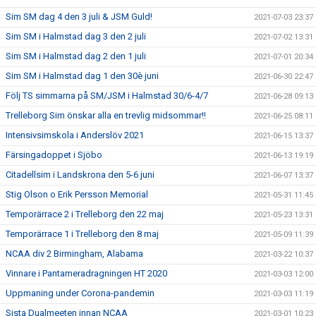
Sim SM dag 4 den 3 juli & JSM Guld!
2021-07-03 23:37
Sim SM i Halmstad dag 3 den 2 juli
2021-07-02 13:31
Sim SM i Halmstad dag 2 den 1 juli
2021-07-01 20:34
Sim SM i Halmstad dag 1 den 30è juni
2021-06-30 22:47
Följ TS simmarna på SM/JSM i Halmstad 30/6-4/7
2021-06-28 09:13
Trelleborg Sim önskar alla en trevlig midsommar!!
2021-06-25 08:11
Intensivsimskola i Anderslöv 2021
2021-06-15 13:37
Färsingadoppet i Sjöbo
2021-06-13 19:19
Citadellsim i Landskrona den 5-6 juni
2021-06-07 13:37
Stig Olson o Erik Persson Memorial
2021-05-31 11:45
Temporärrace 2 i Trelleborg den 22 maj
2021-05-23 13:31
Temporärrace 1 i Trelleborg den 8 maj
2021-05-09 11:39
NCAA div 2 Birmingham, Alabama
2021-03-22 10:37
Vinnare i Pantameradragningen HT 2020
2021-03-03 12:00
Uppmaning under Corona-pandemin
2021-03-03 11:19
Sista Dualmeeten innan NCAA
2021-03-01 10:23