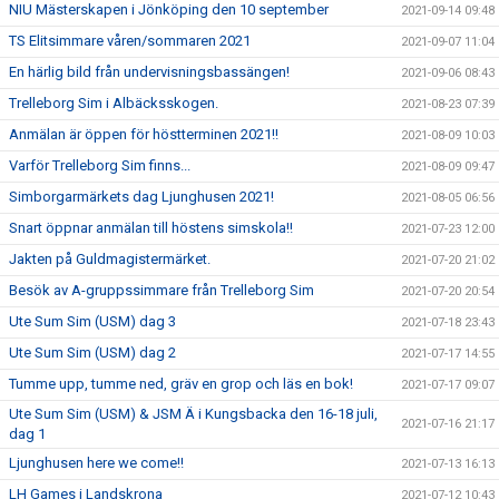
NIU Mästerskapen i Jönköping den 10 september
2021-09-14 09:48
TS Elitsimmare våren/sommaren 2021
2021-09-07 11:04
En härlig bild från undervisningsbassängen!
2021-09-06 08:43
Trelleborg Sim i Albäcksskogen.
2021-08-23 07:39
Anmälan är öppen för höstterminen 2021!!
2021-08-09 10:03
Varför Trelleborg Sim finns...
2021-08-09 09:47
Simborgarmärkets dag Ljunghusen 2021!
2021-08-05 06:56
Snart öppnar anmälan till höstens simskola!!
2021-07-23 12:00
Jakten på Guldmagistermärket.
2021-07-20 21:02
Besök av A-gruppssimmare från Trelleborg Sim
2021-07-20 20:54
Ute Sum Sim (USM) dag 3
2021-07-18 23:43
Ute Sum Sim (USM) dag 2
2021-07-17 14:55
Tumme upp, tumme ned, gräv en grop och läs en bok!
2021-07-17 09:07
Ute Sum Sim (USM) & JSM Ä i Kungsbacka den 16-18 juli,
2021-07-16 21:17
dag 1
Ljunghusen here we come!!
2021-07-13 16:13
LH Games i Landskrona
2021-07-12 10:43