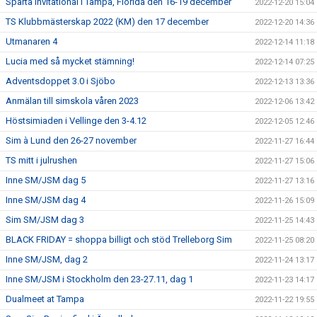
Sparta Invitational i Tampa, Florida den 16-19 december
2022-12-20 15:04
TS Klubbmästerskap 2022 (KM) den 17 december
2022-12-20 14:36
Utmanaren 4
2022-12-14 11:18
Lucia med så mycket stämning!
2022-12-14 07:25
Adventsdoppet 3.0 i Sjöbo
2022-12-13 13:36
Anmälan till simskola våren 2023
2022-12-06 13:42
Höstsimiaden i Vellinge den 3-4.12
2022-12-05 12:46
Sim à Lund den 26-27 november
2022-11-27 16:44
TS mitt i julrushen
2022-11-27 15:06
Inne SM/JSM dag 5
2022-11-27 13:16
Inne SM/JSM dag 4
2022-11-26 15:09
Sim SM/JSM dag 3
2022-11-25 14:43
BLACK FRIDAY = shoppa billigt och stöd Trelleborg Sim
2022-11-25 08:20
Inne SM/JSM, dag 2
2022-11-24 13:17
Inne SM/JSM i Stockholm den 23-27.11, dag 1
2022-11-23 14:17
Dualmeet at Tampa
2022-11-22 19:55