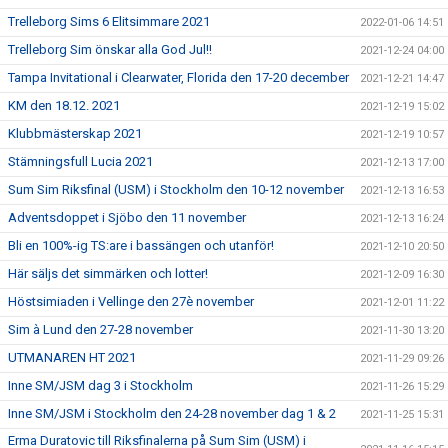
Trelleborg Sims 6 Elitsimmare 2021
2022-01-06 14:51
Trelleborg Sim önskar alla God Jul!!
2021-12-24 04:00
Tampa Invitational i Clearwater, Florida den 17-20 december
2021-12-21 14:47
KM den 18.12. 2021
2021-12-19 15:02
Klubbmästerskap 2021
2021-12-19 10:57
Stämningsfull Lucia 2021
2021-12-13 17:00
Sum Sim Riksfinal (USM) i Stockholm den 10-12 november
2021-12-13 16:53
Adventsdoppet i Sjöbo den 11 november
2021-12-13 16:24
Bli en 100%-ig TS:are i bassängen och utanför!
2021-12-10 20:50
Här säljs det simmärken och lotter!
2021-12-09 16:30
Höstsimiaden i Vellinge den 27è november
2021-12-01 11:22
Sim à Lund den 27-28 november
2021-11-30 13:20
UTMANAREN HT 2021
2021-11-29 09:26
Inne SM/JSM dag 3 i Stockholm
2021-11-26 15:29
Inne SM/JSM i Stockholm den 24-28 november dag 1 & 2
2021-11-25 15:31
Erma Duratovic till Riksfinalerna på Sum Sim (USM) i