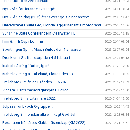
Tränarträff den 25è februari
2023-03-01 19:33
Nya 25àn fortfarande avstängd!
2023-03-01 14:34
Nya 25àn är idag (28.2) åter avstängd. Se nedan text!
2023-02-28 12:47
Universitetet i Saint Leo, Florida lägger ner sitt simprogram!
2023-02-23 10:56
Sunshine State Conference in Clearwater, FL
2023-02-20 15:15
Finn & Fiffi Cup i Lomma
2023-02-14 09:54
Sportringen Sprint Meet i Burlöv den 4-5 februari
2023-02-07 09:24
Dronksim i Staffanstorp den 4-5 februari
2023-02-07 09:13
Isabelle Sering i farten, igen!
2023-01-23 12:30
Isabelle Sering at Lakeland, Florida den 13.1
2023-01-16 14:05
Trelleborg Sim fyller 10 år den 11.6 2023
2023-01-12 12:59
Vinnare i Pantameradragningen HT2022!
2023-01-12 11:00
Trelleborg Sims Elitsimare 2022!
2023-01-04 15:50
Julpass för B- och C-gruppen!
2022-12-28 11:43
Trelleborg Sim önskar alla en riktigt God Jul
2022-12-23 08:54
Resultaten från årets Klubbmästerskap (KM 2022)
2022-12-21 14:31