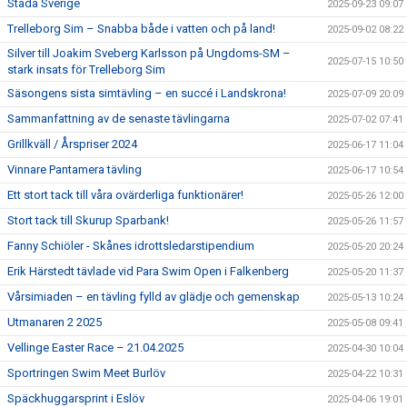
Städa Sverige
2025-09-23 09:07
Trelleborg Sim – Snabba både i vatten och på land!
2025-09-02 08:22
Silver till Joakim Sveberg Karlsson på Ungdoms-SM –
2025-07-15 10:50
stark insats för Trelleborg Sim
Säsongens sista simtävling – en succé i Landskrona!
2025-07-09 20:09
Sammanfattning av de senaste tävlingarna
2025-07-02 07:41
Grillkväll / Årspriser 2024
2025-06-17 11:04
Vinnare Pantamera tävling
2025-06-17 10:54
Ett stort tack till våra ovärderliga funktionärer!
2025-05-26 12:00
Stort tack till Skurup Sparbank!
2025-05-26 11:57
Fanny Schiöler - Skånes idrottsledarstipendium
2025-05-20 20:24
Erik Härstedt tävlade vid Para Swim Open i Falkenberg
2025-05-20 11:37
Vårsimiaden – en tävling fylld av glädje och gemenskap
2025-05-13 10:24
Utmanaren 2 2025
2025-05-08 09:41
Vellinge Easter Race – 21.04.2025
2025-04-30 10:04
Sportringen Swim Meet Burlöv
2025-04-22 10:31
Späckhuggarsprint i Eslöv
2025-04-06 19:01