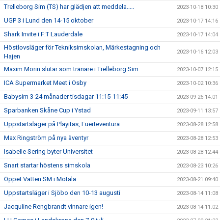
Trelleborg Sim (TS) har glädjen att meddela.....
2023-10-18 10:30
UGP 3 i Lund den 14-15 oktober
2023-10-17 14:16
Shark Invite i F:T Lauderdale
2023-10-17 14:04
Höstlovsläger för Tekniksimskolan, Märkestagning och
2023-10-16 12:03
Hajen
Maxim Morin slutar som tränare i Trelleborg Sim
2023-10-07 12:15
ICA Supermarket Meet i Osby
2023-10-02 10:36
Babysim 3-24 månader tisdagar 11:15-11:45
2023-09-26 14:01
Sparbanken Skåne Cup i Ystad
2023-09-11 13:57
Uppstartsläger på Playitas, Fuerteventura
2023-08-28 12:58
Max Ringström på nya äventyr
2023-08-28 12:53
Isabelle Sering byter Universitet
2023-08-28 12:44
Snart startar höstens simskola
2023-08-23 10:26
Öppet Vatten SM i Motala
2023-08-21 09:40
Uppstartsläger i Sjöbo den 10-13 augusti
2023-08-14 11:08
Jacquline Rengbrandt vinnare igen!
2023-08-14 11:02