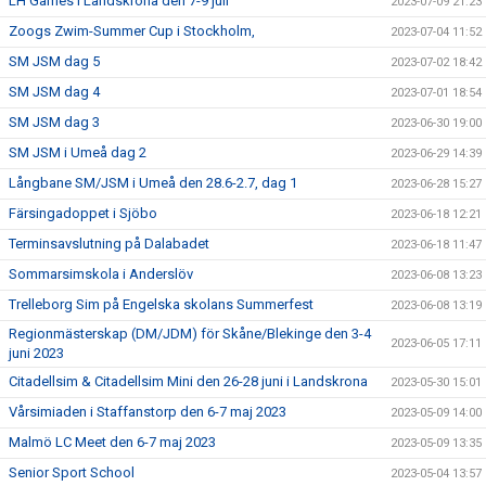
LH Games i Landskrona den 7-9 juli
2023-07-09 21:23
Zoogs Zwim-Summer Cup i Stockholm,
2023-07-04 11:52
SM JSM dag 5
2023-07-02 18:42
SM JSM dag 4
2023-07-01 18:54
SM JSM dag 3
2023-06-30 19:00
SM JSM i Umeå dag 2
2023-06-29 14:39
Långbane SM/JSM i Umeå den 28.6-2.7, dag 1
2023-06-28 15:27
Färsingadoppet i Sjöbo
2023-06-18 12:21
Terminsavslutning på Dalabadet
2023-06-18 11:47
Sommarsimskola i Anderslöv
2023-06-08 13:23
Trelleborg Sim på Engelska skolans Summerfest
2023-06-08 13:19
Regionmästerskap (DM/JDM) för Skåne/Blekinge den 3-4
2023-06-05 17:11
juni 2023
Citadellsim & Citadellsim Mini den 26-28 juni i Landskrona
2023-05-30 15:01
Vårsimiaden i Staffanstorp den 6-7 maj 2023
2023-05-09 14:00
Malmö LC Meet den 6-7 maj 2023
2023-05-09 13:35
Senior Sport School
2023-05-04 13:57