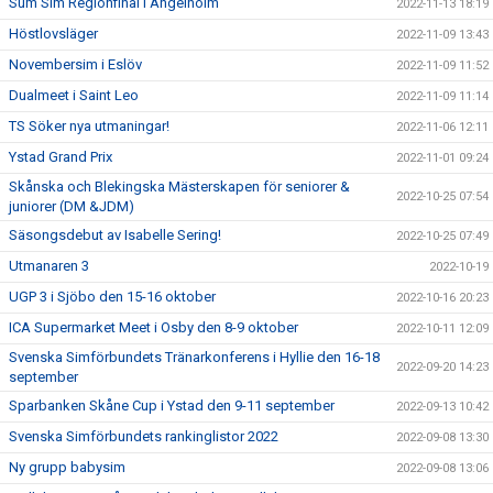
Sum Sim Regionfinal i Ängelholm
2022-11-13 18:19
Höstlovsläger
2022-11-09 13:43
Novembersim i Eslöv
2022-11-09 11:52
Dualmeet i Saint Leo
2022-11-09 11:14
TS Söker nya utmaningar!
2022-11-06 12:11
Ystad Grand Prix
2022-11-01 09:24
Skånska och Blekingska Mästerskapen för seniorer &
2022-10-25 07:54
juniorer (DM &JDM)
Säsongsdebut av Isabelle Sering!
2022-10-25 07:49
Utmanaren 3
2022-10-19
UGP 3 i Sjöbo den 15-16 oktober
2022-10-16 20:23
ICA Supermarket Meet i Osby den 8-9 oktober
2022-10-11 12:09
Svenska Simförbundets Tränarkonferens i Hyllie den 16-18
2022-09-20 14:23
september
Sparbanken Skåne Cup i Ystad den 9-11 september
2022-09-13 10:42
Svenska Simförbundets rankinglistor 2022
2022-09-08 13:30
Ny grupp babysim
2022-09-08 13:06