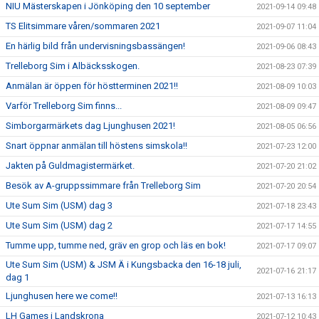
NIU Mästerskapen i Jönköping den 10 september
2021-09-14 09:48
TS Elitsimmare våren/sommaren 2021
2021-09-07 11:04
En härlig bild från undervisningsbassängen!
2021-09-06 08:43
Trelleborg Sim i Albäcksskogen.
2021-08-23 07:39
Anmälan är öppen för höstterminen 2021!!
2021-08-09 10:03
Varför Trelleborg Sim finns...
2021-08-09 09:47
Simborgarmärkets dag Ljunghusen 2021!
2021-08-05 06:56
Snart öppnar anmälan till höstens simskola!!
2021-07-23 12:00
Jakten på Guldmagistermärket.
2021-07-20 21:02
Besök av A-gruppssimmare från Trelleborg Sim
2021-07-20 20:54
Ute Sum Sim (USM) dag 3
2021-07-18 23:43
Ute Sum Sim (USM) dag 2
2021-07-17 14:55
Tumme upp, tumme ned, gräv en grop och läs en bok!
2021-07-17 09:07
Ute Sum Sim (USM) & JSM Ä i Kungsbacka den 16-18 juli,
2021-07-16 21:17
dag 1
Ljunghusen here we come!!
2021-07-13 16:13
LH Games i Landskrona
2021-07-12 10:43