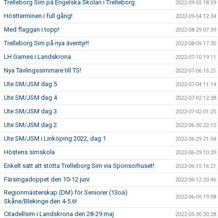
Trelleborg Sim på Engelska Skolan i Trelleborg
2022-09-05 18:59
Höstterminen i full gång!
2022-09-04 12:34
Med flaggan i topp!
2022-08-29 07:39
Trelleborg Sim på nya äventyr!!
2022-08-09 17:30
LH Games i Landskrona
2022-07-10 19:11
Nya Tävlingssimmare till TS!
2022-07-06 16:21
Ute SM/JSM dag 5
2022-07-04 11:14
Ute SM/JSM dag 4
2022-07-02 12:38
Ute SM/JSM dag 3
2022-07-02 01:25
Ute SM/JSM dag 2
2022-06-30 22:10
Ute SM/JSM i Linköping 2022, dag 1
2022-06-29 21:34
Höstens simskola
2022-06-29 10:39
Enkelt sätt att stötta Trelleborg Sim via Sponsorhuset!
2022-06-15 16:21
Färsingadoppet den 10-12 juni
2022-06-12 20:46
Regionmästerskap (DM) för Seniorer (13oä)
2022-06-05 19:08
Skåne/Blekinge den 4-5.6!
Citadellsim i Landskrona den 28-29 maj
2022-05-30 20:28