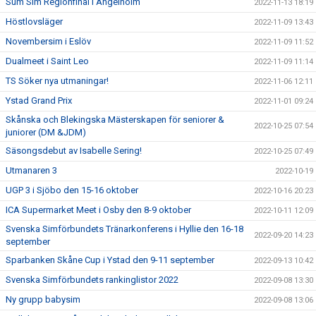
Sum Sim Regionfinal i Ängelholm
2022-11-13 18:19
Höstlovsläger
2022-11-09 13:43
Novembersim i Eslöv
2022-11-09 11:52
Dualmeet i Saint Leo
2022-11-09 11:14
TS Söker nya utmaningar!
2022-11-06 12:11
Ystad Grand Prix
2022-11-01 09:24
Skånska och Blekingska Mästerskapen för seniorer &
2022-10-25 07:54
juniorer (DM &JDM)
Säsongsdebut av Isabelle Sering!
2022-10-25 07:49
Utmanaren 3
2022-10-19
UGP 3 i Sjöbo den 15-16 oktober
2022-10-16 20:23
ICA Supermarket Meet i Osby den 8-9 oktober
2022-10-11 12:09
Svenska Simförbundets Tränarkonferens i Hyllie den 16-18
2022-09-20 14:23
september
Sparbanken Skåne Cup i Ystad den 9-11 september
2022-09-13 10:42
Svenska Simförbundets rankinglistor 2022
2022-09-08 13:30
Ny grupp babysim
2022-09-08 13:06