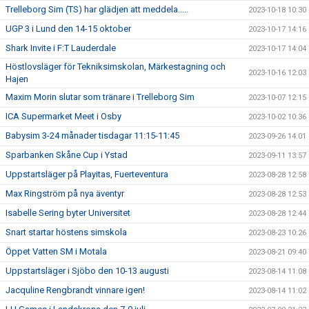
Trelleborg Sim (TS) har glädjen att meddela.....
2023-10-18 10:30
UGP 3 i Lund den 14-15 oktober
2023-10-17 14:16
Shark Invite i F:T Lauderdale
2023-10-17 14:04
Höstlovsläger för Tekniksimskolan, Märkestagning och
2023-10-16 12:03
Hajen
Maxim Morin slutar som tränare i Trelleborg Sim
2023-10-07 12:15
ICA Supermarket Meet i Osby
2023-10-02 10:36
Babysim 3-24 månader tisdagar 11:15-11:45
2023-09-26 14:01
Sparbanken Skåne Cup i Ystad
2023-09-11 13:57
Uppstartsläger på Playitas, Fuerteventura
2023-08-28 12:58
Max Ringström på nya äventyr
2023-08-28 12:53
Isabelle Sering byter Universitet
2023-08-28 12:44
Snart startar höstens simskola
2023-08-23 10:26
Öppet Vatten SM i Motala
2023-08-21 09:40
Uppstartsläger i Sjöbo den 10-13 augusti
2023-08-14 11:08
Jacquline Rengbrandt vinnare igen!
2023-08-14 11:02