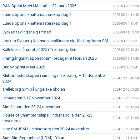
RAN Sprint Meet i Malmö – 22 mars 2025
2025-03-25 09:20
Lunds öppna knattemästerskap dag 2
2025-03-14 11:43
Lunds öppna knattemästerskap dag 1
2025-03-14 11:41
Lyckad tävlingshelg i Ystad
2025-03-11 09:33
Joakim Sveberg Karlsson kvalificerar sig för Ungdoms-SM
2025-03-10 09:31
Kallelse till årsmöte 2025 i Trelleborg Sim
2025-02-27 10:34
Framgångsrikt sponsorsim lördagen 8 februari 2025
2025-02-13 11:45
Burlöv Sprint Meet 2025
2025-02-05 09:41
Klubbmästerskapen i simning i Trelleborg – 14 december
2024-12-16 10:58
2024
Trelleborg Sim på Engelska skolan
2024-12-12 09:23
Utmanaren 3 17 November 2024
2024-11-28 09:55
Sim à Lund den 23-24 november
2024-11-25 13:33
House of Championships i Indianapolis den 21-23
2024-11-25 12:55
november
Inne SM JSM i Helsingborg den 20-24 november
2024-11-25 11:48
Sum Sim Regionfinal (UDM) i Ystad
2024-11-11 11:41