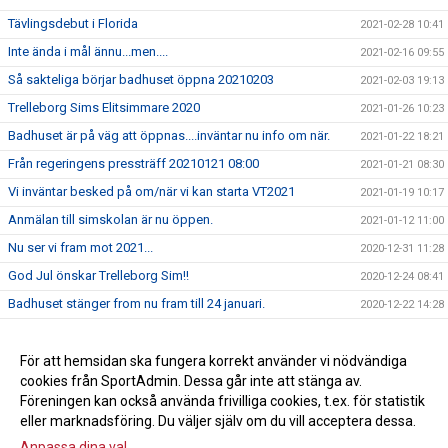
Tävlingsdebut i Florida
2021-02-28 10:41
Inte ända i mål ännu...men....
2021-02-16 09:55
Så sakteliga börjar badhuset öppna 20210203
2021-02-03 19:13
Trelleborg Sims Elitsimmare 2020
2021-01-26 10:23
Badhuset är på väg att öppnas....inväntar nu info om när.
2021-01-22 18:21
Från regeringens pressträff 20210121 08:00
2021-01-21 08:30
Vi inväntar besked på om/när vi kan starta VT2021
2021-01-19 10:17
Anmälan till simskolan är nu öppen.
2021-01-12 11:00
Nu ser vi fram mot 2021...
2020-12-31 11:28
God Jul önskar Trelleborg Sim!!
2020-12-24 08:41
Badhuset stänger from nu fram till 24 januari.
2020-12-22 14:28
Beslut om nedstängning och om så hur länge...
2020-12-21 17:44
Anmälan till vårterminen vårterminen 2021
För att hemsidan ska fungera korrekt använder vi nödvändiga
2020-12-19 13:25
cookies från SportAdmin. Dessa går inte att stänga av.
Höstlovsläger i Trelleborgs vackra badhus
2020-12-18 10:36
Föreningen kan också använda frivilliga cookies, t.ex. för statistik
eller marknadsföring. Du väljer själv om du vill acceptera dessa.
Anpassa dina val