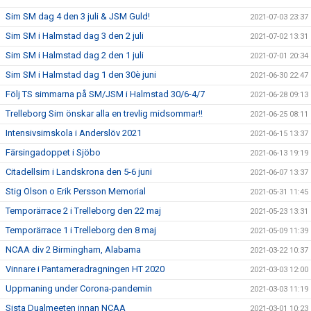
Sim SM dag 4 den 3 juli & JSM Guld!
2021-07-03 23:37
Sim SM i Halmstad dag 3 den 2 juli
2021-07-02 13:31
Sim SM i Halmstad dag 2 den 1 juli
2021-07-01 20:34
Sim SM i Halmstad dag 1 den 30è juni
2021-06-30 22:47
Följ TS simmarna på SM/JSM i Halmstad 30/6-4/7
2021-06-28 09:13
Trelleborg Sim önskar alla en trevlig midsommar!!
2021-06-25 08:11
Intensivsimskola i Anderslöv 2021
2021-06-15 13:37
Färsingadoppet i Sjöbo
2021-06-13 19:19
Citadellsim i Landskrona den 5-6 juni
2021-06-07 13:37
Stig Olson o Erik Persson Memorial
2021-05-31 11:45
Temporärrace 2 i Trelleborg den 22 maj
2021-05-23 13:31
Temporärrace 1 i Trelleborg den 8 maj
2021-05-09 11:39
NCAA div 2 Birmingham, Alabama
2021-03-22 10:37
Vinnare i Pantameradragningen HT 2020
2021-03-03 12:00
Uppmaning under Corona-pandemin
2021-03-03 11:19
Sista Dualmeeten innan NCAA
2021-03-01 10:23