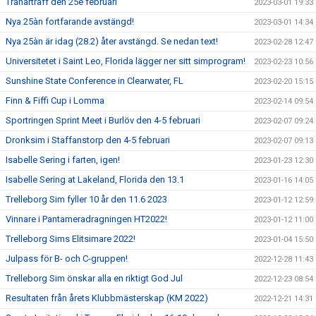
Tränarträff den 25è februari
2023-03-01 19:33
Nya 25àn fortfarande avstängd!
2023-03-01 14:34
Nya 25àn är idag (28.2) åter avstängd. Se nedan text!
2023-02-28 12:47
Universitetet i Saint Leo, Florida lägger ner sitt simprogram!
2023-02-23 10:56
Sunshine State Conference in Clearwater, FL
2023-02-20 15:15
Finn & Fiffi Cup i Lomma
2023-02-14 09:54
Sportringen Sprint Meet i Burlöv den 4-5 februari
2023-02-07 09:24
Dronksim i Staffanstorp den 4-5 februari
2023-02-07 09:13
Isabelle Sering i farten, igen!
2023-01-23 12:30
Isabelle Sering at Lakeland, Florida den 13.1
2023-01-16 14:05
Trelleborg Sim fyller 10 år den 11.6 2023
2023-01-12 12:59
Vinnare i Pantameradragningen HT2022!
2023-01-12 11:00
Trelleborg Sims Elitsimare 2022!
2023-01-04 15:50
Julpass för B- och C-gruppen!
2022-12-28 11:43
Trelleborg Sim önskar alla en riktigt God Jul
2022-12-23 08:54
Resultaten från årets Klubbmästerskap (KM 2022)
2022-12-21 14:31