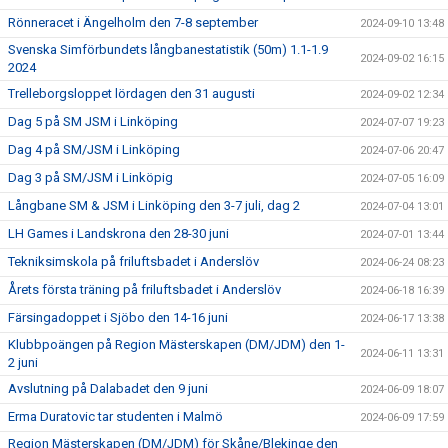
Rönneracet i Ängelholm den 7-8 september
2024-09-10 13:48
Svenska Simförbundets långbanestatistik (50m) 1.1-1.9
2024-09-02 16:15
2024
Trelleborgsloppet lördagen den 31 augusti
2024-09-02 12:34
Dag 5 på SM JSM i Linköping
2024-07-07 19:23
Dag 4 på SM/JSM i Linköping
2024-07-06 20:47
Dag 3 på SM/JSM i Linköpig
2024-07-05 16:09
Långbane SM & JSM i Linköping den 3-7 juli, dag 2
2024-07-04 13:01
LH Games i Landskrona den 28-30 juni
2024-07-01 13:44
Tekniksimskola på friluftsbadet i Anderslöv
2024-06-24 08:23
Årets första träning på friluftsbadet i Anderslöv
2024-06-18 16:39
Färsingadoppet i Sjöbo den 14-16 juni
2024-06-17 13:38
Klubbpoängen på Region Mästerskapen (DM/JDM) den 1-
2024-06-11 13:31
2 juni
Avslutning på Dalabadet den 9 juni
2024-06-09 18:07
Erma Duratovic tar studenten i Malmö
2024-06-09 17:59
Region Mästerskapen (DM/JDM) för Skåne/Blekinge den