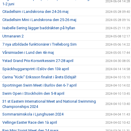
2024-06-04 14:28
1-2 juni
Citadellsim i Landskrona den 24-26 maj
2024-05-28 09:40
Citadellsim Mini i Landskrona den 25-26 maj
2024-05-28 09:16
Isabelle Sering lägger baddräkten på hyllan
2024-05-21 11:29
Utmanaren 2
2024-05-08 12:17
7 nya utbildade funktionärer i Trelleborg Sim
2024-05-06 14:22
Vårsimiaden i Lund den 4è maj
2024-05-05 17:44
Ystad Grand Prix-Korsvirkessim 27-28 april
2024-04-30 08:05
Späckhuggarsprint i Eslöv den 13è april
2024-04-14 14:58
Carina "Kicki" Eriksson finalist i årets Eldsjäl!
2024-04-10 15:10
Sportringen Swim Meet i Burlöv den 6-7 april
2024-04-10 14:02
Swim Open i Stockholm den 5-8 april
2024-04-10 13:45
31 st Eastern International Meet and National Swimming
2024-04-10 13:40
Championships 2024
Sommarsimskola i Ljunghusen 2024
2024-04-04 11:43
Vellinge Easter Race den 1à april
2024-04-02 10:42
Ran Mini Sprint Meet den 24 mars
2024-03-26 11:31