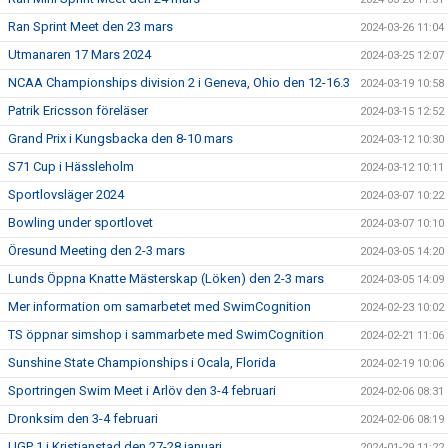
Ran Sprint Meet den 23 mars
2024-03-26 11:04
Utmanaren 17 Mars 2024
2024-03-25 12:07
NCAA Championships division 2 i Geneva, Ohio den 12-16.3
2024-03-19 10:58
Patrik Ericsson föreläser
2024-03-15 12:52
Grand Prix i Kungsbacka den 8-10 mars
2024-03-12 10:30
S71 Cup i Hässleholm
2024-03-12 10:11
Sportlovsläger 2024
2024-03-07 10:22
Bowling under sportlovet
2024-03-07 10:10
Öresund Meeting den 2-3 mars
2024-03-05 14:20
Lunds Öppna Knatte Mästerskap (Löken) den 2-3 mars
2024-03-05 14:09
Mer information om samarbetet med SwimCognition
2024-02-23 10:02
TS öppnar simshop i sammarbete med SwimCognition
2024-02-21 11:06
Sunshine State Championships i Ocala, Florida
2024-02-19 10:06
Sportringen Swim Meet i Arlöv den 3-4 februari
2024-02-06 08:31
Dronksim den 3-4 februari
2024-02-06 08:19
UGP 1 i Kristianstad den 27-28 januari
2024-01-29 11:22