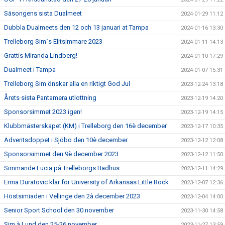
Säsongens sista Dualmeet
2024-01-29 11:12
Dubbla Dualmeets den 12 och 13 januari at Tampa
2024-01-16 13:30
Trelleborg Sim`s Elitsimmare 2023
2024-01-11 14:13
Grattis Miranda Lindberg!
2024-01-10 17:29
Dualmeet i Tampa
2024-01-07 15:31
Trelleborg Sim önskar alla en riktigt God Jul
2023-12-24 13:18
Årets sista Pantamera utlottning
2023-12-19 14:20
Sponsorsimmet 2023 igen!
2023-12-19 14:15
Klubbmästerskapet (KM) i Trelleborg den 16è december
2023-12-17 10:35
Adventsdoppet i Sjöbo den 10è december
2023-12-12 12:08
Sponsorsimmet den 9è december 2023
2023-12-12 11:50
Simmande Lucia på Trelleborgs Badhus
2023-12-11 14:29
Erma Duratovic klar för University of Arkansas Little Rock
2023-12-07 12:36
Höstsimiaden i Vellinge den 2à december 2023
2023-12-04 14:00
Senior Sport School den 30 november
2023-11-30 14:58
Sim à Lund den 25-26 november
2023-11-27 13:59