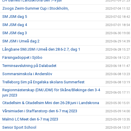
LH Games i Landskrona den 7-9 juli
2023-07-09 21:23
Zoogs Zwim-Summer Cup i Stockholm,
2023-07-04 11:52
SM JSM dag 5
2023-07-02 18:42
SM JSM dag 4
2023-07-01 18:54
SM JSM dag 3
2023-06-30 19:00
SM JSM i Umeå dag 2
2023-06-29 14:39
Långbane SM/JSM i Umeå den 28.6-2.7, dag 1
2023-06-28 15:27
Färsingadoppet i Sjöbo
2023-06-18 12:21
Terminsavslutning på Dalabadet
2023-06-18 11:47
Sommarsimskola i Anderslöv
2023-06-08 13:23
Trelleborg Sim på Engelska skolans Summerfest
2023-06-08 13:19
Regionmästerskap (DM/JDM) för Skåne/Blekinge den 3-4
2023-06-05 17:11
juni 2023
Citadellsim & Citadellsim Mini den 26-28 juni i Landskrona
2023-05-30 15:01
Vårsimiaden i Staffanstorp den 6-7 maj 2023
2023-05-09 14:00
Malmö LC Meet den 6-7 maj 2023
2023-05-09 13:35
Senior Sport School
2023-05-04 13:57