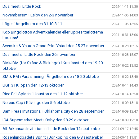
Dualmeet i Little Rock
2024-11-11 11:30
Novembersim i Eslöv den 2-3 november
2024-11-05 14:03
Läger i Ängelholm den 31.10-3.11
2024-11-05 13:55
Köp Bingolottos Adventkalender eller Uppesittarlotterna
2024-10-31 13:06
hos oss!
Svenska & Ystads Grand Prix i Ystad den 25-27 november
2024-10-28 15:15
Dualmeets i Little Rock den 26 november
2024-10-28 15:07
DM/JDM (för Skåne & Blekinge) i Kristianstad den 19-20
2024-10-22 13:52
oktober
SM & RM i Parasimning i Ängelholm den 18-20 oktober
2024-10-22 13:40
UGP 3 i Klippan den 12-13 oktober
2024-10-14 14:43
Rice Fall Splash i Houston den 11-12 oktober
2024-10-14 13:50
Nereus Cup i Kävlinge den 5-6 oktober
2024-10-09 13:18
Sam Freas Invitational i Oklahoma City den 28 september
2024-10-09 12:47
ICA Supermarket Meet i Osby den 28-29 oktober
2024-10-09 12:10
All-Arkansas Invitational i Little Rock den 14 september
2024-09-17 12:45
Rosenlundbadets Sprint i Jönköping den 6-8 september
2024-09-11 11:51