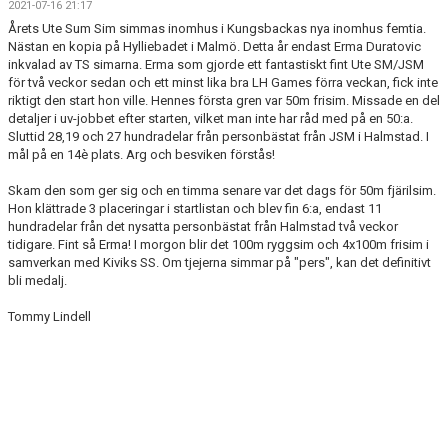
2021-07-16 21:17
SIMSHOP
Årets Ute Sum Sim simmas inomhus i Kungsbackas nya inomhus femtia.
Nästan en kopia på Hylliebadet i Malmö. Detta år endast Erma Duratovic
KONTAKT
inkvalad av TS simarna. Erma som gjorde ett fantastiskt fint Ute SM/JSM
för två veckor sedan och ett minst lika bra LH Games förra veckan, fick inte
riktigt den start hon ville. Hennes första gren var 50m frisim. Missade en del
KALENDER
detaljer i uv-jobbet efter starten, vilket man inte har råd med på en 50:a.
Sluttid 28,19 och 27 hundradelar från personbästat från JSM i Halmstad. I
BILDGALLERI
mål på en 14è plats. Arg och besviken förstås!
DOKUMENT
Skam den som ger sig och en timma senare var det dags för 50m fjärilsim.
Hon klättrade 3 placeringar i startlistan och blev fin 6:a, endast 11
hundradelar från det nysatta personbästat från Halmstad två veckor
tidigare. Fint så Erma! I morgon blir det 100m ryggsim och 4x100m frisim i
samverkan med Kiviks SS. Om tjejerna simmar på "pers", kan det definitivt
bli medalj.
Tommy Lindell