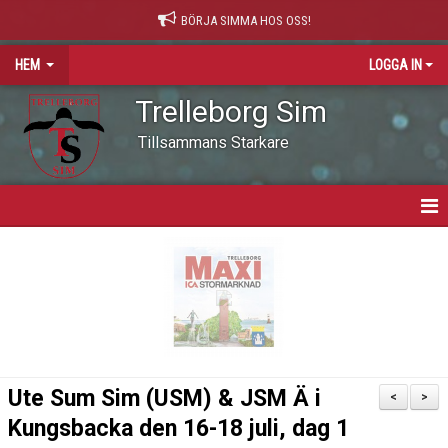
BÖRJA SIMMA HOS OSS!
HEM
LOGGA IN
Trelleborg Sim
Tillsammans Starkare
HEM
VARFÖR SIMNING?
NYHETER
VÅR VÄRDEGRUND
Ute Sum Sim (USM) & JSM Ä i
<
>
OM KLUBBEN
Kungsbacka den 16-18 juli, dag 1