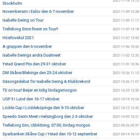
2021-11-16 15:15
Stockholm
Novembersim i Eslöv den 6-7 november
2021-11-09 15:28
Isabelle Sering on Tour
2021-11-09 11:17
Trelleborg Sims finest on Tour!!
2021-11-07 14:18
Höstlovskul 2021
2021-11-07 13:43
A-gruppen den 6 november
2021-11-06 10:56
Isabelle Serings andra Dualmeet
2021-11-02 12:35
Ystad Grand Prix den 29-31 oktober
2021-11-01 10:36
DM Skåne/Blekinge den 23-24 oktober
2021-10-26 11:13
Säsongsdebut för Isabelle Sering & Klubbrekord
2021-10-26 11:07
TS on tour! Beijer en tidig lördagsmorgon.
2021-10-23 12:30
UGP 3 i Lund den 16-17 oktober
2021-10-19 10:54
Lödde Cup i Löddeköpinge den 9-10 oktober
2021-10-12 12:45
Speedo Swim Meet i Helsingborg den 2-3 oktober
2021-10-05 10:21
Trelleborg Sim, Utbildning, 07:00, lördag morgon.
2021-09-26 09:37
Sparbanken Skåne Cup i Ystad den 10-12 september
2021-09-14 10:14