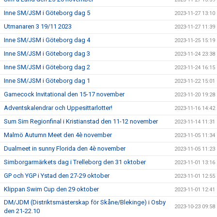
Inne SM/JSM i Göteborg dag 5
2023-11-27 13:10
Utmanaren 3 19/11 2023
2023-11-27 11:39
Inne SM/JSM i Göteborg dag 4
2023-11-25 15:19
Inne SM/JSM i Göteborg dag 3
2023-11-24 23:38
Inne SM/JSM i Göteborg dag 2
2023-11-24 16:15
Inne SM/JSM i Göteborg dag 1
2023-11-22 15:01
Gamecock Invitational den 15-17 november
2023-11-20 19:28
Adventskalendrar och Uppesittarlotter!
2023-11-16 14:42
Sum Sim Regionfinal i Kristianstad den 11-12 november
2023-11-14 11:31
Malmö Autumn Meet den 4è november
2023-11-05 11:34
Dualmeet in sunny Florida den 4è november
2023-11-05 11:23
Simborgarmärkets dag i Trelleborg den 31 oktober
2023-11-01 13:16
GP och YGP i Ystad den 27-29 oktober
2023-11-01 12:55
Klippan Swim Cup den 29 oktober
2023-11-01 12:41
DM/JDM (Distriktsmästerskap för Skåne/Blekinge) i Osby
2023-10-23 09:58
den 21-22.10