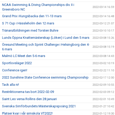
NCAA Swimming & Diving Championships div. II i
2022-03-14 16:59
Greensboro NC
Grand Prix i Kungsbacka den 11-13 mars
2022-03-14 16:48
S 71 Cup i Hässleholm den 12 mars
2022-03-12 21:07
Tränarutbildningen med Torsten Buhre
2022-03-10 10:17
Lunds Öppna Knattemästerskap (Löken) i Lund den 5 mars
2022-03-08 15:26
Öresund Meeting och Sprint Challenge i Helsingborg den 4-
2022-03-08 15:19
6 mars
Malmö LC Meet den 5-6 mars
2022-03-08 14:43
Sportlovsläger 2022
2022-03-02 10:19
Conference igen!
2022-02-22 11:10
2022 Sunshine State Conference swimming Championship
2022-02-17 12:00
Tack alla ni!
2022-02-09 10:55
Restriktionerna tas bort 2022-02-09
2022-02-03 09:12
Saint Leo versa Rollins den 28 januari
2022-02-01 10:49
Svenska Simförbundets Mästerskapspoäng 2021
2022-01-27 10:42
Platser kvar i vår simskola VT2022!
2022-01-12 19:30