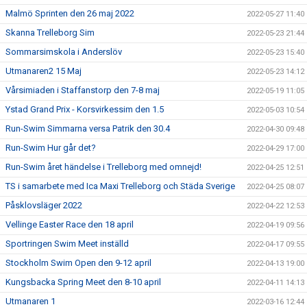
Malmö Sprinten den 26 maj 2022
2022-05-27 11:40
Skanna Trelleborg Sim
2022-05-23 21:44
Sommarsimskola i Anderslöv
2022-05-23 15:40
Utmanaren2 15 Maj
2022-05-23 14:12
Vårsimiaden i Staffanstorp den 7-8 maj
2022-05-19 11:05
Ystad Grand Prix - Korsvirkessim den 1.5
2022-05-03 10:54
Run-Swim Simmarna versa Patrik den 30.4
2022-04-30 09:48
Run-Swim Hur går det?
2022-04-29 17:00
Run-Swim året händelse i Trelleborg med omnejd!
2022-04-25 12:51
TS i samarbete med Ica Maxi Trelleborg och Städa Sverige
2022-04-25 08:07
Påsklovsläger 2022
2022-04-22 12:53
Vellinge Easter Race den 18 april
2022-04-19 09:56
Sportringen Swim Meet inställd
2022-04-17 09:55
Stockholm Swim Open den 9-12 april
2022-04-13 19:00
Kungsbacka Spring Meet den 8-10 april
2022-04-11 14:13
Utmanaren 1
2022-03-16 12:44