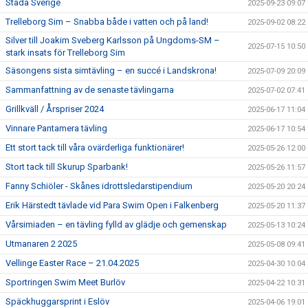
Städa Sverige
2025-09-23 09:07
Trelleborg Sim – Snabba både i vatten och på land!
2025-09-02 08:22
Silver till Joakim Sveberg Karlsson på Ungdoms-SM –
2025-07-15 10:50
stark insats för Trelleborg Sim
Säsongens sista simtävling – en succé i Landskrona!
2025-07-09 20:09
Sammanfattning av de senaste tävlingarna
2025-07-02 07:41
Grillkväll / Årspriser 2024
2025-06-17 11:04
Vinnare Pantamera tävling
2025-06-17 10:54
Ett stort tack till våra ovärderliga funktionärer!
2025-05-26 12:00
Stort tack till Skurup Sparbank!
2025-05-26 11:57
Fanny Schiöler - Skånes idrottsledarstipendium
2025-05-20 20:24
Erik Härstedt tävlade vid Para Swim Open i Falkenberg
2025-05-20 11:37
Vårsimiaden – en tävling fylld av glädje och gemenskap
2025-05-13 10:24
Utmanaren 2 2025
2025-05-08 09:41
Vellinge Easter Race – 21.04.2025
2025-04-30 10:04
Sportringen Swim Meet Burlöv
2025-04-22 10:31
Späckhuggarsprint i Eslöv
2025-04-06 19:01