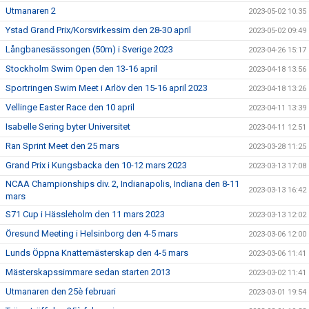
Utmanaren 2
2023-05-02 10:35
Ystad Grand Prix/Korsvirkessim den 28-30 april
2023-05-02 09:49
Långbanesässongen (50m) i Sverige 2023
2023-04-26 15:17
Stockholm Swim Open den 13-16 april
2023-04-18 13:56
Sportringen Swim Meet i Arlöv den 15-16 april 2023
2023-04-18 13:26
Vellinge Easter Race den 10 april
2023-04-11 13:39
Isabelle Sering byter Universitet
2023-04-11 12:51
Ran Sprint Meet den 25 mars
2023-03-28 11:25
Grand Prix i Kungsbacka den 10-12 mars 2023
2023-03-13 17:08
NCAA Championships div. 2, Indianapolis, Indiana den 8-11
2023-03-13 16:42
mars
S71 Cup i Hässleholm den 11 mars 2023
2023-03-13 12:02
Öresund Meeting i Helsinborg den 4-5 mars
2023-03-06 12:00
Lunds Öppna Knattemästerskap den 4-5 mars
2023-03-06 11:41
Mästerskapssimmare sedan starten 2013
2023-03-02 11:41
Utmanaren den 25è februari
2023-03-01 19:54