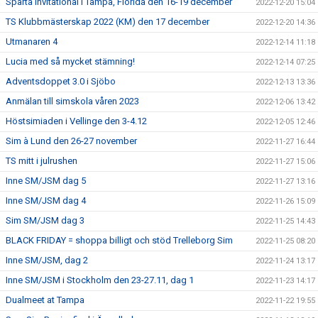
Sparta Invitational i Tampa, Florida den 16-19 december
2022-12-20 15:04
TS Klubbmästerskap 2022 (KM) den 17 december
2022-12-20 14:36
Utmanaren 4
2022-12-14 11:18
Lucia med så mycket stämning!
2022-12-14 07:25
Adventsdoppet 3.0 i Sjöbo
2022-12-13 13:36
Anmälan till simskola våren 2023
2022-12-06 13:42
Höstsimiaden i Vellinge den 3-4.12
2022-12-05 12:46
Sim à Lund den 26-27 november
2022-11-27 16:44
TS mitt i julrushen
2022-11-27 15:06
Inne SM/JSM dag 5
2022-11-27 13:16
Inne SM/JSM dag 4
2022-11-26 15:09
Sim SM/JSM dag 3
2022-11-25 14:43
BLACK FRIDAY = shoppa billigt och stöd Trelleborg Sim
2022-11-25 08:20
Inne SM/JSM, dag 2
2022-11-24 13:17
Inne SM/JSM i Stockholm den 23-27.11, dag 1
2022-11-23 14:17
Dualmeet at Tampa
2022-11-22 19:55