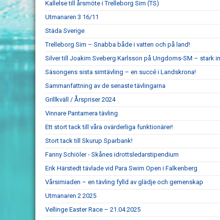
Kallelse till årsmöte i Trelleborg Sim (TS)
Utmanaren 3 16/11
Städa Sverige
Trelleborg Sim – Snabba både i vatten och på land!
Silver till Joakim Sveberg Karlsson på Ungdoms-SM – stark in
Säsongens sista simtävling – en succé i Landskrona!
Sammanfattning av de senaste tävlingarna
Grillkväll / Årspriser 2024
Vinnare Pantamera tävling
Ett stort tack till våra ovärderliga funktionärer!
Stort tack till Skurup Sparbank!
Fanny Schiöler - Skånes idrottsledarstipendium
Erik Härstedt tävlade vid Para Swim Open i Falkenberg
Vårsimiaden – en tävling fylld av glädje och gemenskap
Utmanaren 2 2025
Vellinge Easter Race – 21.04.2025