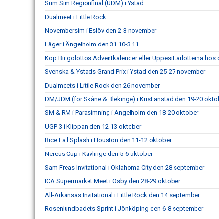
Sum Sim Regionfinal (UDM) i Ystad
Dualmeet i Little Rock
Novembersim i Eslöv den 2-3 november
Läger i Ängelholm den 31.10-3.11
Köp Bingolottos Adventkalender eller Uppesittarlotterna hos 
Svenska & Ystads Grand Prix i Ystad den 25-27 november
Dualmeets i Little Rock den 26 november
DM/JDM (för Skåne & Blekinge) i Kristianstad den 19-20 okto
SM & RM i Parasimning i Ängelholm den 18-20 oktober
UGP 3 i Klippan den 12-13 oktober
Rice Fall Splash i Houston den 11-12 oktober
Nereus Cup i Kävlinge den 5-6 oktober
Sam Freas Invitational i Oklahoma City den 28 september
ICA Supermarket Meet i Osby den 28-29 oktober
All-Arkansas Invitational i Little Rock den 14 september
Rosenlundbadets Sprint i Jönköping den 6-8 september