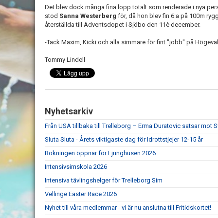
Det blev dock många fina lopp totalt som renderade i nya pe
stod
Sanna
Westerberg
för, då hon blev fin 6:a på 100m rygg
återställda till Adventsdopet i Sjöbo den 11è december.
-Tack Maxim, Kicki och alla simmare för fint "jobb" på Högeva
Tommy Lindell
Nyhetsarkiv
Från USA tillbaka till Trelleborg – Erma Duratovic satsar mo
Sluta Sluta - Årets viktigaste dag för Idrottstjejer 12-15 år
Bokningen öppnar för Ljunghusen 2026
Intensivsimskola 2026
Intensiva tävlingshelger för Trelleborg Sim
Vellinge Easter Race 2026
Nyhet till våra medlemmar - vi är nu anslutna till Fritidskortet!