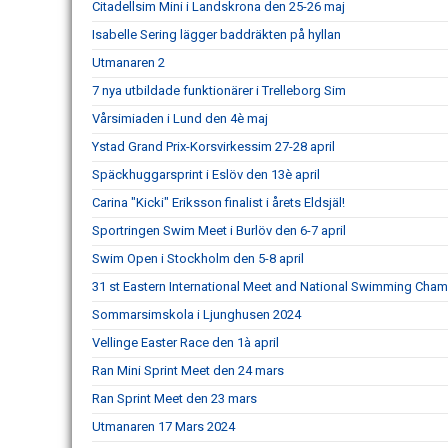
Citadellsim Mini i Landskrona den 25-26 maj
Isabelle Sering lägger baddräkten på hyllan
Utmanaren 2
7 nya utbildade funktionärer i Trelleborg Sim
Vårsimiaden i Lund den 4è maj
Ystad Grand Prix-Korsvirkessim 27-28 april
Späckhuggarsprint i Eslöv den 13è april
Carina "Kicki" Eriksson finalist i årets Eldsjäl!
Sportringen Swim Meet i Burlöv den 6-7 april
Swim Open i Stockholm den 5-8 april
31 st Eastern International Meet and National Swimming Cha
Sommarsimskola i Ljunghusen 2024
Vellinge Easter Race den 1à april
Ran Mini Sprint Meet den 24 mars
Ran Sprint Meet den 23 mars
Utmanaren 17 Mars 2024