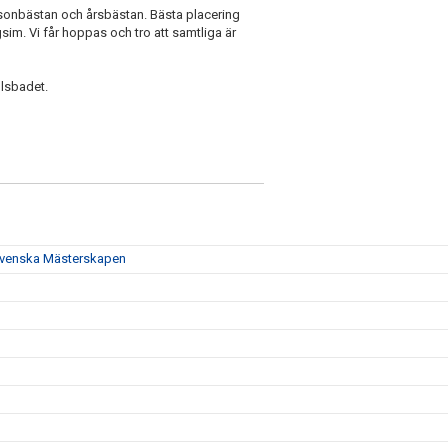
rsonbästan och årsbästan. Bästa placering
sim. Vi får hoppas och tro att samtliga är
llsbadet.
t Svenska Mästerskapen