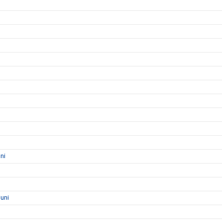
ni
uni