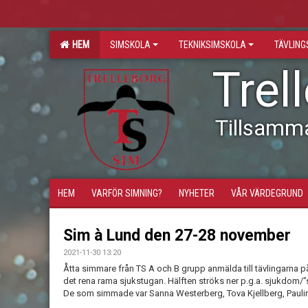
HEM
SIMSKOLA
TEKNIKSIMSKOLA
TÄVLIN
Trel
Tillsamm
HEM
VARFÖR SIMNING?
NYHETER
VÅR VÄRDEGRUND
Sim à Lund den 27-28 november
2021-11-30 13:20
Åtta simmare från TS A och B grupp anmälda till tävlingarna p
det rena rama sjukstugan. Hälften ströks ner p.g.a. sjukdom/"s
De som simmade var Sanna Westerberg, Tova Kjellberg, Pauli