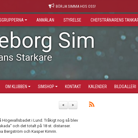
BÖRJA SIMMA HOS OSS!
GSGRUPPERNA
ANMÄLAN
STYRELSE
CHEFSTRÄNARENS TANKA
leborg Sim
ans Starkare
OM KLUBBEN
SIMSHOP
KONTAKT
KALENDER
BILDGALLERI
<
>
å Högevallsbadet i Lund. Tråkigt nog så blev
kada" och det totalt på 18 st. distanser.
na Bergström och Kasper Kimrin.