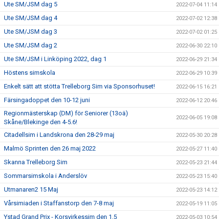
Ute SM/JSM dag 5
2022-07-04 11:14
Ute SM/JSM dag 4
2022-07-02 12:38
Ute SM/JSM dag 3
2022-07-02 01:25
Ute SM/JSM dag 2
2022-06-30 22:10
Ute SM/JSM i Linköping 2022, dag 1
2022-06-29 21:34
Höstens simskola
2022-06-29 10:39
Enkelt sätt att stötta Trelleborg Sim via Sponsorhuset!
2022-06-15 16:21
Färsingadoppet den 10-12 juni
2022-06-12 20:46
Regionmästerskap (DM) för Seniorer (13oä)
2022-06-05 19:08
Skåne/Blekinge den 4-5.6!
Citadellsim i Landskrona den 28-29 maj
2022-05-30 20:28
Malmö Sprinten den 26 maj 2022
2022-05-27 11:40
Skanna Trelleborg Sim
2022-05-23 21:44
Sommarsimskola i Anderslöv
2022-05-23 15:40
Utmanaren2 15 Maj
2022-05-23 14:12
Vårsimiaden i Staffanstorp den 7-8 maj
2022-05-19 11:05
Ystad Grand Prix - Korsvirkessim den 1.5
2022-05-03 10:54