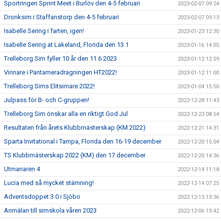
Sportringen Sprint Meet i Burlöv den 4-5 februari
2023-02-07 09:24
Dronksim i Staffanstorp den 4-5 februari
2023-02-07 09:13
Isabelle Sering i farten, igen!
2023-01-23 12:30
Isabelle Sering at Lakeland, Florida den 13.1
2023-01-16 14:05
Trelleborg Sim fyller 10 år den 11.6 2023
2023-01-12 12:59
Vinnare i Pantameradragningen HT2022!
2023-01-12 11:00
Trelleborg Sims Elitsimare 2022!
2023-01-04 15:50
Julpass för B- och C-gruppen!
2022-12-28 11:43
Trelleborg Sim önskar alla en riktigt God Jul
2022-12-23 08:54
Resultaten från årets Klubbmästerskap (KM 2022)
2022-12-21 14:31
Sparta Invitational i Tampa, Florida den 16-19 december
2022-12-20 15:04
TS Klubbmästerskap 2022 (KM) den 17 december
2022-12-20 14:36
Utmanaren 4
2022-12-14 11:18
Lucia med så mycket stämning!
2022-12-14 07:25
Adventsdoppet 3.0 i Sjöbo
2022-12-13 13:36
Anmälan till simskola våren 2023
2022-12-06 13:42