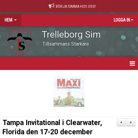
BÖRJA SIMMA HOS OSS!
HEM
LOGGA IN
Trelleborg Sim
Tillsammans Starkare
HEM
VARFÖR SIMNING?
NYHETER
VÅR VÄRDEGRUND
Tampa Invitational i Clearwater,
<
>
OM KLUBBEN
Florida den 17-20 december