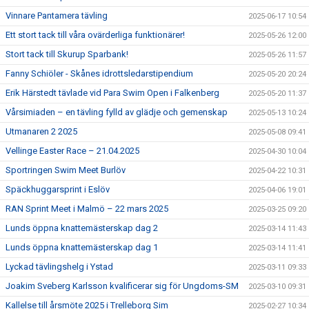
Vinnare Pantamera tävling
2025-06-17 10:54
Ett stort tack till våra ovärderliga funktionärer!
2025-05-26 12:00
Stort tack till Skurup Sparbank!
2025-05-26 11:57
Fanny Schiöler - Skånes idrottsledarstipendium
2025-05-20 20:24
Erik Härstedt tävlade vid Para Swim Open i Falkenberg
2025-05-20 11:37
Vårsimiaden – en tävling fylld av glädje och gemenskap
2025-05-13 10:24
Utmanaren 2 2025
2025-05-08 09:41
Vellinge Easter Race – 21.04.2025
2025-04-30 10:04
Sportringen Swim Meet Burlöv
2025-04-22 10:31
Späckhuggarsprint i Eslöv
2025-04-06 19:01
RAN Sprint Meet i Malmö – 22 mars 2025
2025-03-25 09:20
Lunds öppna knattemästerskap dag 2
2025-03-14 11:43
Lunds öppna knattemästerskap dag 1
2025-03-14 11:41
Lyckad tävlingshelg i Ystad
2025-03-11 09:33
Joakim Sveberg Karlsson kvalificerar sig för Ungdoms-SM
2025-03-10 09:31
Kallelse till årsmöte 2025 i Trelleborg Sim
2025-02-27 10:34