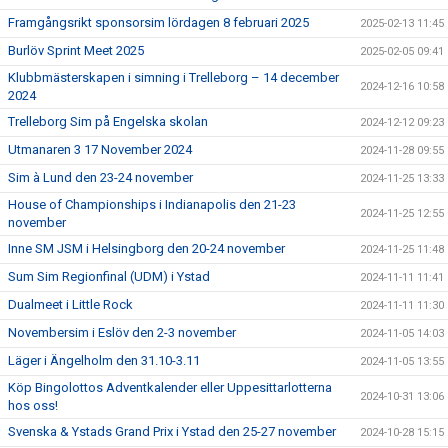
Framgångsrikt sponsorsim lördagen 8 februari 2025
2025-02-13 11:45
Burlöv Sprint Meet 2025
2025-02-05 09:41
Klubbmästerskapen i simning i Trelleborg – 14 december
2024-12-16 10:58
2024
Trelleborg Sim på Engelska skolan
2024-12-12 09:23
Utmanaren 3 17 November 2024
2024-11-28 09:55
Sim à Lund den 23-24 november
2024-11-25 13:33
House of Championships i Indianapolis den 21-23
2024-11-25 12:55
november
Inne SM JSM i Helsingborg den 20-24 november
2024-11-25 11:48
Sum Sim Regionfinal (UDM) i Ystad
2024-11-11 11:41
Dualmeet i Little Rock
2024-11-11 11:30
Novembersim i Eslöv den 2-3 november
2024-11-05 14:03
Läger i Ängelholm den 31.10-3.11
2024-11-05 13:55
Köp Bingolottos Adventkalender eller Uppesittarlotterna
2024-10-31 13:06
hos oss!
Svenska & Ystads Grand Prix i Ystad den 25-27 november
2024-10-28 15:15