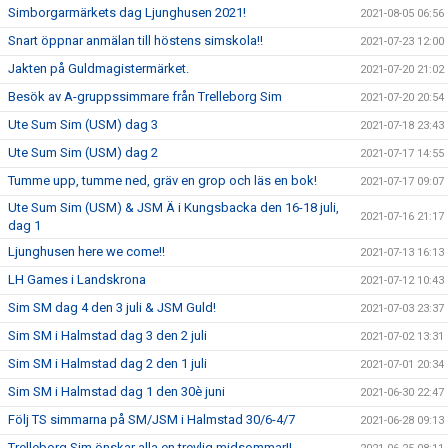
Simborgarmärkets dag Ljunghusen 2021!
2021-08-05 06:56
Snart öppnar anmälan till höstens simskola!!
2021-07-23 12:00
Jakten på Guldmagistermärket.
2021-07-20 21:02
Besök av A-gruppssimmare från Trelleborg Sim
2021-07-20 20:54
Ute Sum Sim (USM) dag 3
2021-07-18 23:43
Ute Sum Sim (USM) dag 2
2021-07-17 14:55
Tumme upp, tumme ned, gräv en grop och läs en bok!
2021-07-17 09:07
Ute Sum Sim (USM) & JSM Ä i Kungsbacka den 16-18 juli,
2021-07-16 21:17
dag 1
Ljunghusen here we come!!
2021-07-13 16:13
LH Games i Landskrona
2021-07-12 10:43
Sim SM dag 4 den 3 juli & JSM Guld!
2021-07-03 23:37
Sim SM i Halmstad dag 3 den 2 juli
2021-07-02 13:31
Sim SM i Halmstad dag 2 den 1 juli
2021-07-01 20:34
Sim SM i Halmstad dag 1 den 30è juni
2021-06-30 22:47
Följ TS simmarna på SM/JSM i Halmstad 30/6-4/7
2021-06-28 09:13
Trelleborg Sim önskar alla en trevlig midsommar!!