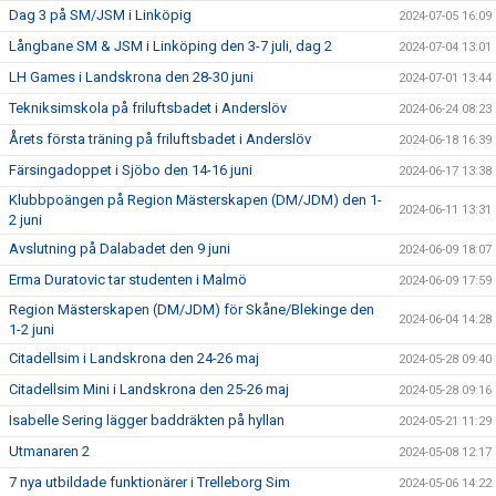
Dag 3 på SM/JSM i Linköpig
2024-07-05 16:09
Långbane SM & JSM i Linköping den 3-7 juli, dag 2
2024-07-04 13:01
LH Games i Landskrona den 28-30 juni
2024-07-01 13:44
Tekniksimskola på friluftsbadet i Anderslöv
2024-06-24 08:23
Årets första träning på friluftsbadet i Anderslöv
2024-06-18 16:39
Färsingadoppet i Sjöbo den 14-16 juni
2024-06-17 13:38
Klubbpoängen på Region Mästerskapen (DM/JDM) den 1-
2024-06-11 13:31
2 juni
Avslutning på Dalabadet den 9 juni
2024-06-09 18:07
Erma Duratovic tar studenten i Malmö
2024-06-09 17:59
Region Mästerskapen (DM/JDM) för Skåne/Blekinge den
2024-06-04 14:28
1-2 juni
Citadellsim i Landskrona den 24-26 maj
2024-05-28 09:40
Citadellsim Mini i Landskrona den 25-26 maj
2024-05-28 09:16
Isabelle Sering lägger baddräkten på hyllan
2024-05-21 11:29
Utmanaren 2
2024-05-08 12:17
7 nya utbildade funktionärer i Trelleborg Sim
2024-05-06 14:22