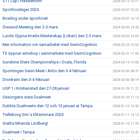
S71 Cup i Hässleholm
2024-03-12 10:11
Sportlovsläger 2024
2024-03-07 10:22
Bowling under sportlovet
2024-03-07 10:10
Öresund Meeting den 2-3 mars
2024-03-05 14:20
Lunds Öppna Knatte Mästerskap (Löken) den 2-3 mars
2024-03-05 14:09
Mer information om samarbetet med SwimCognition
2024-02-23 10:02
TS öppnar simshop i sammarbete med SwimCognition
2024-02-21 11:06
Sunshine State Championships i Ocala, Florida
2024-02-19 10:06
Sportringen Swim Meet i Arlöv den 3-4 februari
2024-02-06 08:31
Dronksim den 3-4 februari
2024-02-06 08:19
UGP 1 i Kristianstad den 27-28 januari
2024-01-29 11:22
Säsongens sista Dualmeet
2024-01-29 11:12
Dubbla Dualmeets den 12 och 13 januari at Tampa
2024-01-16 13:30
Trelleborg Sim`s Elitsimmare 2023
2024-01-11 14:13
Grattis Miranda Lindberg!
2024-01-10 17:29
Dualmeet i Tampa
2024-01-07 15:31