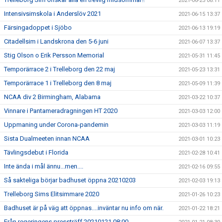
2021-06-25 08:11
Intensivsimskola i Anderslöv 2021
2021-06-15 13:37
Färsingadoppet i Sjöbo
2021-06-13 19:19
Citadellsim i Landskrona den 5-6 juni
2021-06-07 13:37
Stig Olson o Erik Persson Memorial
2021-05-31 11:45
Temporärrace 2 i Trelleborg den 22 maj
2021-05-23 13:31
Temporärrace 1 i Trelleborg den 8 maj
2021-05-09 11:39
NCAA div 2 Birmingham, Alabama
2021-03-22 10:37
Vinnare i Pantameradragningen HT 2020
2021-03-03 12:00
Uppmaning under Corona-pandemin
2021-03-03 11:19
Sista Dualmeeten innan NCAA
2021-03-01 10:23
Tävlingsdebut i Florida
2021-02-28 10:41
Inte ända i mål ännu...men....
2021-02-16 09:55
Så sakteliga börjar badhuset öppna 20210203
2021-02-03 19:13
Trelleborg Sims Elitsimmare 2020
2021-01-26 10:23
Badhuset är på väg att öppnas....inväntar nu info om när.
2021-01-22 18:21
Från regeringens pressträff 20210121 08:00