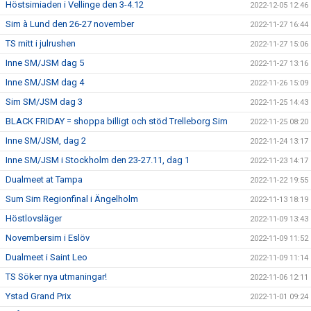
Höstsimiaden i Vellinge den 3-4.12
2022-12-05 12:46
Sim à Lund den 26-27 november
2022-11-27 16:44
TS mitt i julrushen
2022-11-27 15:06
Inne SM/JSM dag 5
2022-11-27 13:16
Inne SM/JSM dag 4
2022-11-26 15:09
Sim SM/JSM dag 3
2022-11-25 14:43
BLACK FRIDAY = shoppa billigt och stöd Trelleborg Sim
2022-11-25 08:20
Inne SM/JSM, dag 2
2022-11-24 13:17
Inne SM/JSM i Stockholm den 23-27.11, dag 1
2022-11-23 14:17
Dualmeet at Tampa
2022-11-22 19:55
Sum Sim Regionfinal i Ängelholm
2022-11-13 18:19
Höstlovsläger
2022-11-09 13:43
Novembersim i Eslöv
2022-11-09 11:52
Dualmeet i Saint Leo
2022-11-09 11:14
TS Söker nya utmaningar!
2022-11-06 12:11
Ystad Grand Prix
2022-11-01 09:24