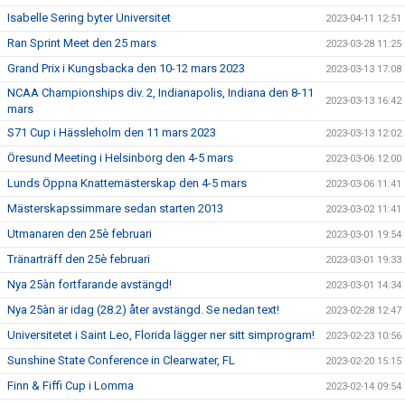
Isabelle Sering byter Universitet
2023-04-11 12:51
Ran Sprint Meet den 25 mars
2023-03-28 11:25
Grand Prix i Kungsbacka den 10-12 mars 2023
2023-03-13 17:08
NCAA Championships div. 2, Indianapolis, Indiana den 8-11
2023-03-13 16:42
mars
S71 Cup i Hässleholm den 11 mars 2023
2023-03-13 12:02
Öresund Meeting i Helsinborg den 4-5 mars
2023-03-06 12:00
Lunds Öppna Knattemästerskap den 4-5 mars
2023-03-06 11:41
Mästerskapssimmare sedan starten 2013
2023-03-02 11:41
Utmanaren den 25è februari
2023-03-01 19:54
Tränarträff den 25è februari
2023-03-01 19:33
Nya 25àn fortfarande avstängd!
2023-03-01 14:34
Nya 25àn är idag (28.2) åter avstängd. Se nedan text!
2023-02-28 12:47
Universitetet i Saint Leo, Florida lägger ner sitt simprogram!
2023-02-23 10:56
Sunshine State Conference in Clearwater, FL
2023-02-20 15:15
Finn & Fiffi Cup i Lomma
2023-02-14 09:54