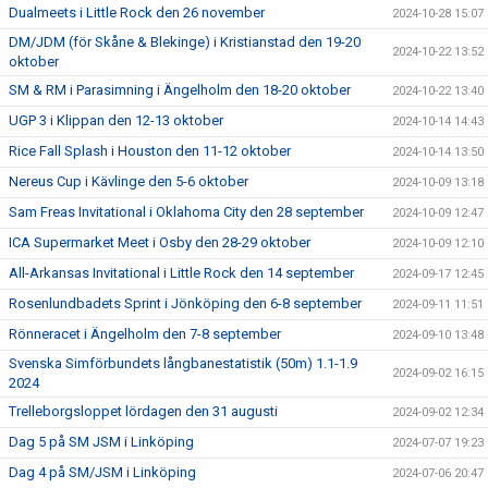
Dualmeets i Little Rock den 26 november
2024-10-28 15:07
DM/JDM (för Skåne & Blekinge) i Kristianstad den 19-20
2024-10-22 13:52
oktober
SM & RM i Parasimning i Ängelholm den 18-20 oktober
2024-10-22 13:40
UGP 3 i Klippan den 12-13 oktober
2024-10-14 14:43
Rice Fall Splash i Houston den 11-12 oktober
2024-10-14 13:50
Nereus Cup i Kävlinge den 5-6 oktober
2024-10-09 13:18
Sam Freas Invitational i Oklahoma City den 28 september
2024-10-09 12:47
ICA Supermarket Meet i Osby den 28-29 oktober
2024-10-09 12:10
All-Arkansas Invitational i Little Rock den 14 september
2024-09-17 12:45
Rosenlundbadets Sprint i Jönköping den 6-8 september
2024-09-11 11:51
Rönneracet i Ängelholm den 7-8 september
2024-09-10 13:48
Svenska Simförbundets långbanestatistik (50m) 1.1-1.9
2024-09-02 16:15
2024
Trelleborgsloppet lördagen den 31 augusti
2024-09-02 12:34
Dag 5 på SM JSM i Linköping
2024-07-07 19:23
Dag 4 på SM/JSM i Linköping
2024-07-06 20:47