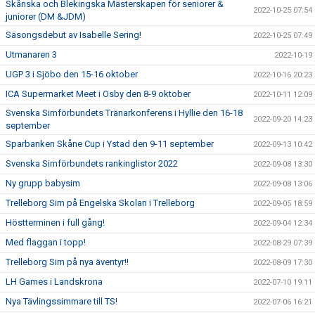
Skånska och Blekingska Mästerskapen för seniorer &
2022-10-25 07:54
juniorer (DM &JDM)
Säsongsdebut av Isabelle Sering!
2022-10-25 07:49
Utmanaren 3
2022-10-19
UGP 3 i Sjöbo den 15-16 oktober
2022-10-16 20:23
ICA Supermarket Meet i Osby den 8-9 oktober
2022-10-11 12:09
Svenska Simförbundets Tränarkonferens i Hyllie den 16-18
2022-09-20 14:23
september
Sparbanken Skåne Cup i Ystad den 9-11 september
2022-09-13 10:42
Svenska Simförbundets rankinglistor 2022
2022-09-08 13:30
Ny grupp babysim
2022-09-08 13:06
Trelleborg Sim på Engelska Skolan i Trelleborg
2022-09-05 18:59
Höstterminen i full gång!
2022-09-04 12:34
Med flaggan i topp!
2022-08-29 07:39
Trelleborg Sim på nya äventyr!!
2022-08-09 17:30
LH Games i Landskrona
2022-07-10 19:11
Nya Tävlingssimmare till TS!
2022-07-06 16:21