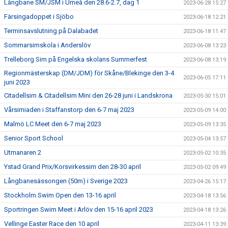
Långbane SM/JSM i Umeå den 28.6-2.7, dag 1
2023-06-28 15:27
Färsingadoppet i Sjöbo
2023-06-18 12:21
Terminsavslutning på Dalabadet
2023-06-18 11:47
Sommarsimskola i Anderslöv
2023-06-08 13:23
Trelleborg Sim på Engelska skolans Summerfest
2023-06-08 13:19
Regionmästerskap (DM/JDM) för Skåne/Blekinge den 3-4
2023-06-05 17:11
juni 2023
Citadellsim & Citadellsim Mini den 26-28 juni i Landskrona
2023-05-30 15:01
Vårsimiaden i Staffanstorp den 6-7 maj 2023
2023-05-09 14:00
Malmö LC Meet den 6-7 maj 2023
2023-05-09 13:35
Senior Sport School
2023-05-04 13:57
Utmanaren 2
2023-05-02 10:35
Ystad Grand Prix/Korsvirkessim den 28-30 april
2023-05-02 09:49
Långbanesässongen (50m) i Sverige 2023
2023-04-26 15:17
Stockholm Swim Open den 13-16 april
2023-04-18 13:56
Sportringen Swim Meet i Arlöv den 15-16 april 2023
2023-04-18 13:26
Vellinge Easter Race den 10 april
2023-04-11 13:39