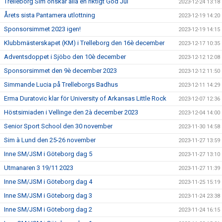
Trelleborg Sim önskar alla en riktigt God Jul
2023-12-24 13:18
Årets sista Pantamera utlottning
2023-12-19 14:20
Sponsorsimmet 2023 igen!
2023-12-19 14:15
Klubbmästerskapet (KM) i Trelleborg den 16è december
2023-12-17 10:35
Adventsdoppet i Sjöbo den 10è december
2023-12-12 12:08
Sponsorsimmet den 9è december 2023
2023-12-12 11:50
Simmande Lucia på Trelleborgs Badhus
2023-12-11 14:29
Erma Duratovic klar för University of Arkansas Little Rock
2023-12-07 12:36
Höstsimiaden i Vellinge den 2à december 2023
2023-12-04 14:00
Senior Sport School den 30 november
2023-11-30 14:58
Sim à Lund den 25-26 november
2023-11-27 13:59
Inne SM/JSM i Göteborg dag 5
2023-11-27 13:10
Utmanaren 3 19/11 2023
2023-11-27 11:39
Inne SM/JSM i Göteborg dag 4
2023-11-25 15:19
Inne SM/JSM i Göteborg dag 3
2023-11-24 23:38
Inne SM/JSM i Göteborg dag 2
2023-11-24 16:15