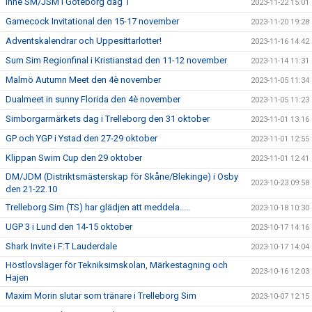
Inne SM/JSM i Göteborg dag 1
2023-11-22 15:01
Gamecock Invitational den 15-17 november
2023-11-20 19:28
Adventskalendrar och Uppesittarlotter!
2023-11-16 14:42
Sum Sim Regionfinal i Kristianstad den 11-12 november
2023-11-14 11:31
Malmö Autumn Meet den 4è november
2023-11-05 11:34
Dualmeet in sunny Florida den 4è november
2023-11-05 11:23
Simborgarmärkets dag i Trelleborg den 31 oktober
2023-11-01 13:16
GP och YGP i Ystad den 27-29 oktober
2023-11-01 12:55
Klippan Swim Cup den 29 oktober
2023-11-01 12:41
DM/JDM (Distriktsmästerskap för Skåne/Blekinge) i Osby
2023-10-23 09:58
den 21-22.10
Trelleborg Sim (TS) har glädjen att meddela.....
2023-10-18 10:30
UGP 3 i Lund den 14-15 oktober
2023-10-17 14:16
Shark Invite i F:T Lauderdale
2023-10-17 14:04
Höstlovsläger för Tekniksimskolan, Märkestagning och
2023-10-16 12:03
Hajen
Maxim Morin slutar som tränare i Trelleborg Sim
2023-10-07 12:15