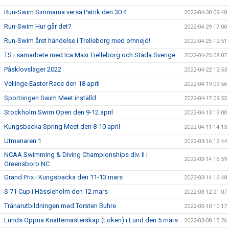
Run-Swim Simmarna versa Patrik den 30.4
2022-04-30 09:48
Run-Swim Hur går det?
2022-04-29 17:00
Run-Swim året händelse i Trelleborg med omnejd!
2022-04-25 12:51
TS i samarbete med Ica Maxi Trelleborg och Städa Sverige
2022-04-25 08:07
Påsklovsläger 2022
2022-04-22 12:53
Vellinge Easter Race den 18 april
2022-04-19 09:56
Sportringen Swim Meet inställd
2022-04-17 09:55
Stockholm Swim Open den 9-12 april
2022-04-13 19:00
Kungsbacka Spring Meet den 8-10 april
2022-04-11 14:13
Utmanaren 1
2022-03-16 12:44
NCAA Swimming & Diving Championships div. II i
2022-03-14 16:59
Greensboro NC
Grand Prix i Kungsbacka den 11-13 mars
2022-03-14 16:48
S 71 Cup i Hässleholm den 12 mars
2022-03-12 21:07
Tränarutbildningen med Torsten Buhre
2022-03-10 10:17
Lunds Öppna Knattemästerskap (Löken) i Lund den 5 mars
2022-03-08 15:26