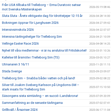
Från USA tillbaka till Trelleborg – Erma Duratovic satsar
2026-05-19 08:46
mot Svenska Mästerskapen
Sluta Sluta - Årets viktigaste dag för Idrottstjejer 12-15 år
2026-04-28 14:00
Bokningen öppnar för Ljunghusen 2026
2026-04-27 09:42
Intensivsimskola 2026
2026-04-22 07:07
Intensiva tävlingshelger för Trelleborg Sim
2026-04-21 10:09
Vellinge Easter Race 2026
2026-04-08 14:25
Nyhet till våra medlemmar - vi är nu anslutna till Fritidskortet!
2026-03-31 10:26
Kallelse till årsmöte i Trelleborg Sim (TS)
2026-03-05 10:27
Utmanaren 3 16/11
2025-11-20 11:15
Städa Sverige
2025-09-23 09:07
Trelleborg Sim – Snabba både i vatten och på land!
2025-09-02 08:22
Silver till Joakim Sveberg Karlsson på Ungdoms-SM –
2025-07-15 10:50
stark insats för Trelleborg Sim
Säsongens sista simtävling – en succé i Landskrona!
2025-07-09 20:09
Sammanfattning av de senaste tävlingarna
2025-07-02 07:41
Grillkväll / Årspriser 2024
2025-06-17 11:04