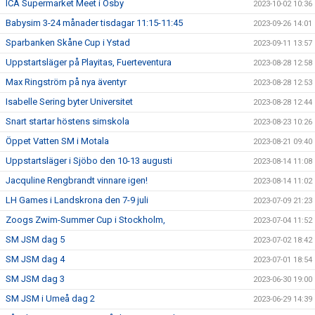
ICA Supermarket Meet i Osby
2023-10-02 10:36
Babysim 3-24 månader tisdagar 11:15-11:45
2023-09-26 14:01
Sparbanken Skåne Cup i Ystad
2023-09-11 13:57
Uppstartsläger på Playitas, Fuerteventura
2023-08-28 12:58
Max Ringström på nya äventyr
2023-08-28 12:53
Isabelle Sering byter Universitet
2023-08-28 12:44
Snart startar höstens simskola
2023-08-23 10:26
Öppet Vatten SM i Motala
2023-08-21 09:40
Uppstartsläger i Sjöbo den 10-13 augusti
2023-08-14 11:08
Jacquline Rengbrandt vinnare igen!
2023-08-14 11:02
LH Games i Landskrona den 7-9 juli
2023-07-09 21:23
Zoogs Zwim-Summer Cup i Stockholm,
2023-07-04 11:52
SM JSM dag 5
2023-07-02 18:42
SM JSM dag 4
2023-07-01 18:54
SM JSM dag 3
2023-06-30 19:00
SM JSM i Umeå dag 2
2023-06-29 14:39