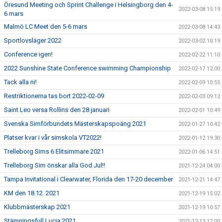
Öresund Meeting och Sprint Challenge i Helsingborg den 4-
2022-03-08 15:19
6 mars
Malmö LC Meet den 5-6 mars
2022-03-08 14:43
Sportlovsläger 2022
2022-03-02 10:19
Conference igen!
2022-02-22 11:10
2022 Sunshine State Conference swimming Championship
2022-02-17 12:00
Tack alla ni!
2022-02-09 10:55
Restriktionerna tas bort 2022-02-09
2022-02-03 09:12
Saint Leo versa Rollins den 28 januari
2022-02-01 10:49
Svenska Simförbundets Mästerskapspoäng 2021
2022-01-27 10:42
Platser kvar i vår simskola VT2022!
2022-01-12 19:30
Trelleborg Sims 6 Elitsimmare 2021
2022-01-06 14:51
Trelleborg Sim önskar alla God Jul!!
2021-12-24 04:00
Tampa Invitational i Clearwater, Florida den 17-20 december
2021-12-21 14:47
KM den 18.12. 2021
2021-12-19 15:02
Klubbmästerskap 2021
2021-12-19 10:57
Stämningsfull Lucia 2021
2021-12-13 17:00