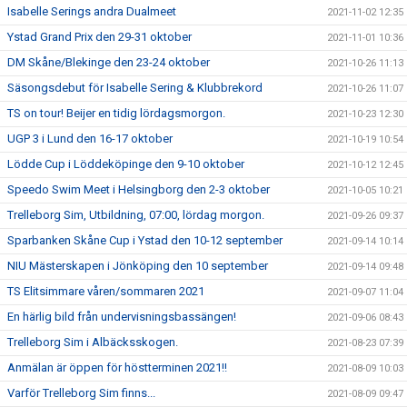
Isabelle Serings andra Dualmeet
2021-11-02 12:35
Ystad Grand Prix den 29-31 oktober
2021-11-01 10:36
DM Skåne/Blekinge den 23-24 oktober
2021-10-26 11:13
Säsongsdebut för Isabelle Sering & Klubbrekord
2021-10-26 11:07
TS on tour! Beijer en tidig lördagsmorgon.
2021-10-23 12:30
UGP 3 i Lund den 16-17 oktober
2021-10-19 10:54
Lödde Cup i Löddeköpinge den 9-10 oktober
2021-10-12 12:45
Speedo Swim Meet i Helsingborg den 2-3 oktober
2021-10-05 10:21
Trelleborg Sim, Utbildning, 07:00, lördag morgon.
2021-09-26 09:37
Sparbanken Skåne Cup i Ystad den 10-12 september
2021-09-14 10:14
NIU Mästerskapen i Jönköping den 10 september
2021-09-14 09:48
TS Elitsimmare våren/sommaren 2021
2021-09-07 11:04
En härlig bild från undervisningsbassängen!
2021-09-06 08:43
Trelleborg Sim i Albäcksskogen.
2021-08-23 07:39
Anmälan är öppen för höstterminen 2021!!
2021-08-09 10:03
Varför Trelleborg Sim finns...
2021-08-09 09:47