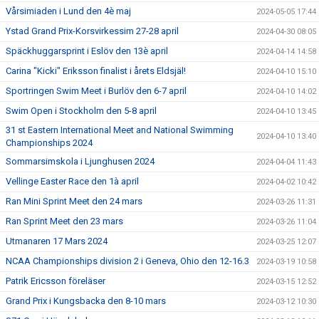
Vårsimiaden i Lund den 4è maj
2024-05-05 17:44
Ystad Grand Prix-Korsvirkessim 27-28 april
2024-04-30 08:05
Späckhuggarsprint i Eslöv den 13è april
2024-04-14 14:58
Carina "Kicki" Eriksson finalist i årets Eldsjäl!
2024-04-10 15:10
Sportringen Swim Meet i Burlöv den 6-7 april
2024-04-10 14:02
Swim Open i Stockholm den 5-8 april
2024-04-10 13:45
31 st Eastern International Meet and National Swimming
2024-04-10 13:40
Championships 2024
Sommarsimskola i Ljunghusen 2024
2024-04-04 11:43
Vellinge Easter Race den 1à april
2024-04-02 10:42
Ran Mini Sprint Meet den 24 mars
2024-03-26 11:31
Ran Sprint Meet den 23 mars
2024-03-26 11:04
Utmanaren 17 Mars 2024
2024-03-25 12:07
NCAA Championships division 2 i Geneva, Ohio den 12-16.3
2024-03-19 10:58
Patrik Ericsson föreläser
2024-03-15 12:52
Grand Prix i Kungsbacka den 8-10 mars
2024-03-12 10:30