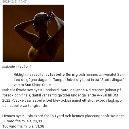
2021-12-21 14:47
SIMSHOP
KONTAKT
KALENDER
BILDGALLERI
DOKUMENT
Isabelle in action!
Riktigt fina resultat av
Isabelle Sering
och hennes Universitet Saint
Leo de gågna dagarna. Tampa University bjöd in på "Stortävlingar" i
västra Sun Shine State.
Isabelle fixade sex nya Klubrekord i yard, gällande 4 distanser (räknat på
försök och final), därtill var samtliga tider under gällande A-kval till SM
2022. -Vackert så Isabelle! Det blev också minst ett skolrekord i lagkapp,
där Isabelle var tongivande.
Hennes nya Klubbrekord för TS i yard och hennes placeringar på tävlingen:
50 yard frisim; 4:a, 23,33
100 yard frisim; 5:a, 51,38