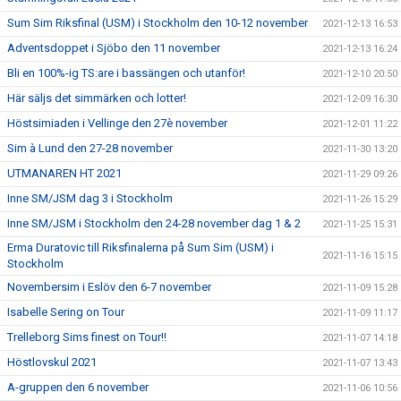
Sum Sim Riksfinal (USM) i Stockholm den 10-12 november
2021-12-13 16:53
Adventsdoppet i Sjöbo den 11 november
2021-12-13 16:24
Bli en 100%-ig TS:are i bassängen och utanför!
2021-12-10 20:50
Här säljs det simmärken och lotter!
2021-12-09 16:30
Höstsimiaden i Vellinge den 27è november
2021-12-01 11:22
Sim à Lund den 27-28 november
2021-11-30 13:20
UTMANAREN HT 2021
2021-11-29 09:26
Inne SM/JSM dag 3 i Stockholm
2021-11-26 15:29
Inne SM/JSM i Stockholm den 24-28 november dag 1 & 2
2021-11-25 15:31
Erma Duratovic till Riksfinalerna på Sum Sim (USM) i
2021-11-16 15:15
Stockholm
Novembersim i Eslöv den 6-7 november
2021-11-09 15:28
Isabelle Sering on Tour
2021-11-09 11:17
Trelleborg Sims finest on Tour!!
2021-11-07 14:18
Höstlovskul 2021
2021-11-07 13:43
A-gruppen den 6 november
2021-11-06 10:56