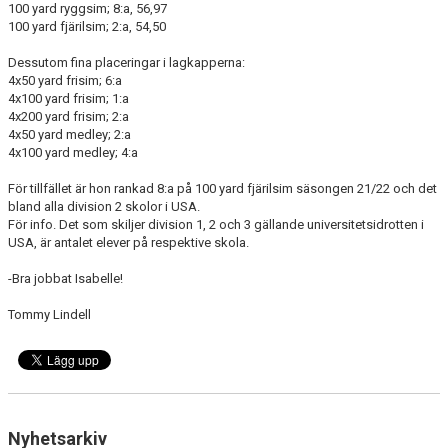
100 yard ryggsim; 8:a, 56,97
100 yard fjärilsim; 2:a, 54,50
Dessutom fina placeringar i lagkapperna:
4x50 yard frisim; 6:a
4x100 yard frisim; 1:a
4x200 yard frisim; 2:a
4x50 yard medley; 2:a
4x100 yard medley; 4:a
För tillfället är hon rankad 8:a på 100 yard fjärilsim säsongen 21/22 och det
bland alla division 2 skolor i USA.
För info. Det som skiljer division 1, 2 och 3 gällande universitetsidrotten i
USA, är antalet elever på respektive skola.
-Bra jobbat Isabelle!
Tommy Lindell
Nyhetsarkiv