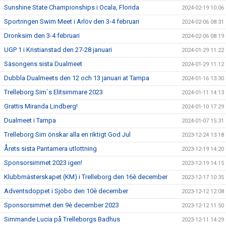
Sunshine State Championships i Ocala, Florida
2024-02-19 10:06
Sportringen Swim Meet i Arlöv den 3-4 februari
2024-02-06 08:31
Dronksim den 3-4 februari
2024-02-06 08:19
UGP 1 i Kristianstad den 27-28 januari
2024-01-29 11:22
Säsongens sista Dualmeet
2024-01-29 11:12
Dubbla Dualmeets den 12 och 13 januari at Tampa
2024-01-16 13:30
Trelleborg Sim`s Elitsimmare 2023
2024-01-11 14:13
Grattis Miranda Lindberg!
2024-01-10 17:29
Dualmeet i Tampa
2024-01-07 15:31
Trelleborg Sim önskar alla en riktigt God Jul
2023-12-24 13:18
Årets sista Pantamera utlottning
2023-12-19 14:20
Sponsorsimmet 2023 igen!
2023-12-19 14:15
Klubbmästerskapet (KM) i Trelleborg den 16è december
2023-12-17 10:35
Adventsdoppet i Sjöbo den 10è december
2023-12-12 12:08
Sponsorsimmet den 9è december 2023
2023-12-12 11:50
Simmande Lucia på Trelleborgs Badhus
2023-12-11 14:29