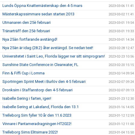
Lunds Öppna Knattemästerskap den 4-5 mars
2023-03-06 11:41
Mästerskapssimmare sedan starten 2013
2023-03-02 11:41
Utmanaren den 25è februari
2023-03-01 19:54
Tränarträff den 25è februari
2023-03-01 19:33
Nya 25àn fortfarande avstängd!
2023-03-01 14:34
Nya 25àn är idag (28.2) åter avstängd. Se nedan text!
2023-02-28 12:47
Universitetet i Saint Leo, Florida lägger ner sitt simprogram!
2023-02-23 10:56
Sunshine State Conference in Clearwater, FL
2023-02-20 15:15
Finn & Fiffi Cup i Lomma
2023-02-14 09:54
Sportringen Sprint Meet i Burlöv den 4-5 februari
2023-02-07 09:24
Dronksim i Staffanstorp den 4-5 februari
2023-02-07 09:13
Isabelle Sering i farten, igen!
2023-01-23 12:30
Isabelle Sering at Lakeland, Florida den 13.1
2023-01-16 14:05
Trelleborg Sim fyller 10 år den 11.6 2023
2023-01-12 12:59
Vinnare i Pantameradragningen HT2022!
2023-01-12 11:00
Trelleborg Sims Elitsimare 2022!
2023-01-04 15:50