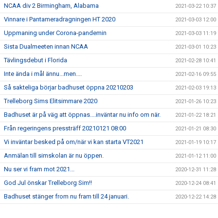
NCAA div 2 Birmingham, Alabama
2021-03-22 10:37
Vinnare i Pantameradragningen HT 2020
2021-03-03 12:00
Uppmaning under Corona-pandemin
2021-03-03 11:19
Sista Dualmeeten innan NCAA
2021-03-01 10:23
Tävlingsdebut i Florida
2021-02-28 10:41
Inte ända i mål ännu...men....
2021-02-16 09:55
Så sakteliga börjar badhuset öppna 20210203
2021-02-03 19:13
Trelleborg Sims Elitsimmare 2020
2021-01-26 10:23
Badhuset är på väg att öppnas....inväntar nu info om när.
2021-01-22 18:21
Från regeringens pressträff 20210121 08:00
2021-01-21 08:30
Vi inväntar besked på om/när vi kan starta VT2021
2021-01-19 10:17
Anmälan till simskolan är nu öppen.
2021-01-12 11:00
Nu ser vi fram mot 2021...
2020-12-31 11:28
God Jul önskar Trelleborg Sim!!
2020-12-24 08:41
Badhuset stänger from nu fram till 24 januari.
2020-12-22 14:28
Beslut om nedstängning och om så hur länge...
2020-12-21 17:44