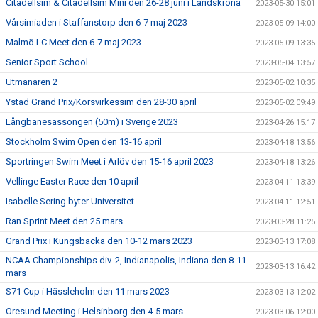
Citadellsim & Citadellsim Mini den 26-28 juni i Landskrona
2023-05-30 15:01
Vårsimiaden i Staffanstorp den 6-7 maj 2023
2023-05-09 14:00
Malmö LC Meet den 6-7 maj 2023
2023-05-09 13:35
Senior Sport School
2023-05-04 13:57
Utmanaren 2
2023-05-02 10:35
Ystad Grand Prix/Korsvirkessim den 28-30 april
2023-05-02 09:49
Långbanesässongen (50m) i Sverige 2023
2023-04-26 15:17
Stockholm Swim Open den 13-16 april
2023-04-18 13:56
Sportringen Swim Meet i Arlöv den 15-16 april 2023
2023-04-18 13:26
Vellinge Easter Race den 10 april
2023-04-11 13:39
Isabelle Sering byter Universitet
2023-04-11 12:51
Ran Sprint Meet den 25 mars
2023-03-28 11:25
Grand Prix i Kungsbacka den 10-12 mars 2023
2023-03-13 17:08
NCAA Championships div. 2, Indianapolis, Indiana den 8-11
2023-03-13 16:42
mars
S71 Cup i Hässleholm den 11 mars 2023
2023-03-13 12:02
Öresund Meeting i Helsinborg den 4-5 mars
2023-03-06 12:00