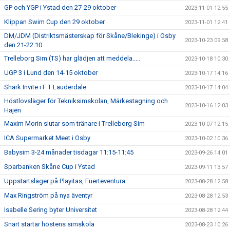
GP och YGP i Ystad den 27-29 oktober
2023-11-01 12:55
Klippan Swim Cup den 29 oktober
2023-11-01 12:41
DM/JDM (Distriktsmästerskap för Skåne/Blekinge) i Osby
2023-10-23 09:58
den 21-22.10
Trelleborg Sim (TS) har glädjen att meddela.....
2023-10-18 10:30
UGP 3 i Lund den 14-15 oktober
2023-10-17 14:16
Shark Invite i F:T Lauderdale
2023-10-17 14:04
Höstlovsläger för Tekniksimskolan, Märkestagning och
2023-10-16 12:03
Hajen
Maxim Morin slutar som tränare i Trelleborg Sim
2023-10-07 12:15
ICA Supermarket Meet i Osby
2023-10-02 10:36
Babysim 3-24 månader tisdagar 11:15-11:45
2023-09-26 14:01
Sparbanken Skåne Cup i Ystad
2023-09-11 13:57
Uppstartsläger på Playitas, Fuerteventura
2023-08-28 12:58
Max Ringström på nya äventyr
2023-08-28 12:53
Isabelle Sering byter Universitet
2023-08-28 12:44
Snart startar höstens simskola
2023-08-23 10:26