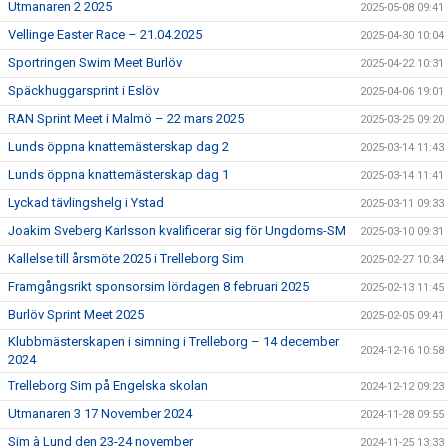
Utmanaren 2 2025
2025-05-08 09:41
Vellinge Easter Race – 21.04.2025
2025-04-30 10:04
Sportringen Swim Meet Burlöv
2025-04-22 10:31
Späckhuggarsprint i Eslöv
2025-04-06 19:01
RAN Sprint Meet i Malmö – 22 mars 2025
2025-03-25 09:20
Lunds öppna knattemästerskap dag 2
2025-03-14 11:43
Lunds öppna knattemästerskap dag 1
2025-03-14 11:41
Lyckad tävlingshelg i Ystad
2025-03-11 09:33
Joakim Sveberg Karlsson kvalificerar sig för Ungdoms-SM
2025-03-10 09:31
Kallelse till årsmöte 2025 i Trelleborg Sim
2025-02-27 10:34
Framgångsrikt sponsorsim lördagen 8 februari 2025
2025-02-13 11:45
Burlöv Sprint Meet 2025
2025-02-05 09:41
Klubbmästerskapen i simning i Trelleborg – 14 december
2024-12-16 10:58
2024
Trelleborg Sim på Engelska skolan
2024-12-12 09:23
Utmanaren 3 17 November 2024
2024-11-28 09:55
Sim à Lund den 23-24 november
2024-11-25 13:33