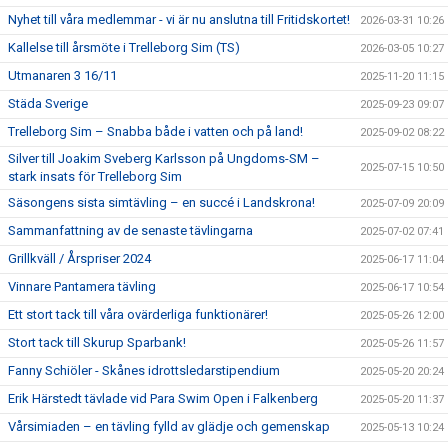
Nyhet till våra medlemmar - vi är nu anslutna till Fritidskortet!
2026-03-31 10:26
Kallelse till årsmöte i Trelleborg Sim (TS)
2026-03-05 10:27
Utmanaren 3 16/11
2025-11-20 11:15
Städa Sverige
2025-09-23 09:07
Trelleborg Sim – Snabba både i vatten och på land!
2025-09-02 08:22
Silver till Joakim Sveberg Karlsson på Ungdoms-SM –
2025-07-15 10:50
stark insats för Trelleborg Sim
Säsongens sista simtävling – en succé i Landskrona!
2025-07-09 20:09
Sammanfattning av de senaste tävlingarna
2025-07-02 07:41
Grillkväll / Årspriser 2024
2025-06-17 11:04
Vinnare Pantamera tävling
2025-06-17 10:54
Ett stort tack till våra ovärderliga funktionärer!
2025-05-26 12:00
Stort tack till Skurup Sparbank!
2025-05-26 11:57
Fanny Schiöler - Skånes idrottsledarstipendium
2025-05-20 20:24
Erik Härstedt tävlade vid Para Swim Open i Falkenberg
2025-05-20 11:37
Vårsimiaden – en tävling fylld av glädje och gemenskap
2025-05-13 10:24