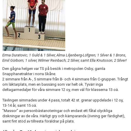
Erma Duratovic; 1 Guld & 1 Silver, Alma Liljenberg-Löfgren; 1 Silver & 1 Brons,
Emil Görborn; 1 silver, Wilmer Reinbach; 2 Silver, samt Ella Knutsson; 2 Silver!
Den gågna helgen var TS på besök i metropolen Osby; gamla
Snapphanetrakter i norra Skåne.
2 simmare från A-, 5 simmare från B- och 4 simmare från C-gruppen. Trångt
om läktarplats, men en bassäng som var helt ok. Tyvärr inga
deltagarmedaljer för våra simmare 12 oy, men väl för klasserna 13 oä.
Tävlingen simmades under 4 pass, totalt 42 st. grenar uppdelade i 12 oy,
13-14 år, samt 15 oä.
"Massor" av personbästanoteringar och endast ett fåtal olyckliga
diskningar av de våra. Härligt gry och kämparanda (övning ger färdighet),
samt fint stöd av tillresta föräldrar på plats.