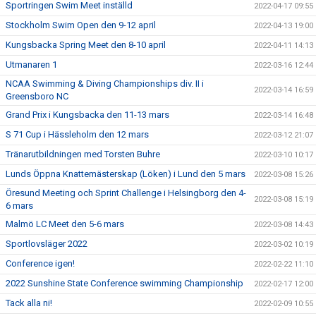
Sportringen Swim Meet inställd
2022-04-17 09:55
Stockholm Swim Open den 9-12 april
2022-04-13 19:00
Kungsbacka Spring Meet den 8-10 april
2022-04-11 14:13
Utmanaren 1
2022-03-16 12:44
NCAA Swimming & Diving Championships div. II i
2022-03-14 16:59
Greensboro NC
Grand Prix i Kungsbacka den 11-13 mars
2022-03-14 16:48
S 71 Cup i Hässleholm den 12 mars
2022-03-12 21:07
Tränarutbildningen med Torsten Buhre
2022-03-10 10:17
Lunds Öppna Knattemästerskap (Löken) i Lund den 5 mars
2022-03-08 15:26
Öresund Meeting och Sprint Challenge i Helsingborg den 4-
2022-03-08 15:19
6 mars
Malmö LC Meet den 5-6 mars
2022-03-08 14:43
Sportlovsläger 2022
2022-03-02 10:19
Conference igen!
2022-02-22 11:10
2022 Sunshine State Conference swimming Championship
2022-02-17 12:00
Tack alla ni!
2022-02-09 10:55