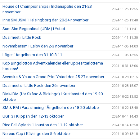
House of Championships i Indianapolis den 21-23
2024-11-25 12:55
november
Inne SM JSM i Helsingborg den 20-24 november
2024-11-25 11:48
Sum Sim Regionfinal (UDM) i Ystad
2024-11-11 11:41
Dualmeet i Little Rock
2024-11-11 11:30
Novembersim i Eslöv den 2-3 november
2024-11-05 14:03
Läger i Ängelholm den 31.10-3.11
2024-11-05 13:55
Köp Bingolottos Adventkalender eller Uppesittarlotterna
2024-10-31 13:06
hos oss!
Svenska & Ystads Grand Prix i Ystad den 25-27 november
2024-10-28 15:15
Dualmeets i Little Rock den 26 november
2024-10-28 15:07
DM/JDM (för Skåne & Blekinge) i Kristianstad den 19-20
2024-10-22 13:52
oktober
SM & RM i Parasimning i Ängelholm den 18-20 oktober
2024-10-22 13:40
UGP 3 i Klippan den 12-13 oktober
2024-10-14 14:43
Rice Fall Splash i Houston den 11-12 oktober
2024-10-14 13:50
Nereus Cup i Kävlinge den 5-6 oktober
2024-10-09 13:18