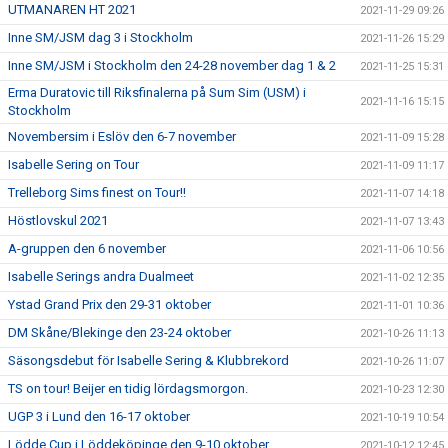
UTMANAREN HT 2021
2021-11-29 09:26
Inne SM/JSM dag 3 i Stockholm
2021-11-26 15:29
Inne SM/JSM i Stockholm den 24-28 november dag 1 & 2
2021-11-25 15:31
Erma Duratovic till Riksfinalerna på Sum Sim (USM) i
2021-11-16 15:15
Stockholm
Novembersim i Eslöv den 6-7 november
2021-11-09 15:28
Isabelle Sering on Tour
2021-11-09 11:17
Trelleborg Sims finest on Tour!!
2021-11-07 14:18
Höstlovskul 2021
2021-11-07 13:43
A-gruppen den 6 november
2021-11-06 10:56
Isabelle Serings andra Dualmeet
2021-11-02 12:35
Ystad Grand Prix den 29-31 oktober
2021-11-01 10:36
DM Skåne/Blekinge den 23-24 oktober
2021-10-26 11:13
Säsongsdebut för Isabelle Sering & Klubbrekord
2021-10-26 11:07
TS on tour! Beijer en tidig lördagsmorgon.
2021-10-23 12:30
UGP 3 i Lund den 16-17 oktober
2021-10-19 10:54
Lödde Cup i Löddeköpinge den 9-10 oktober
2021-10-12 12:45