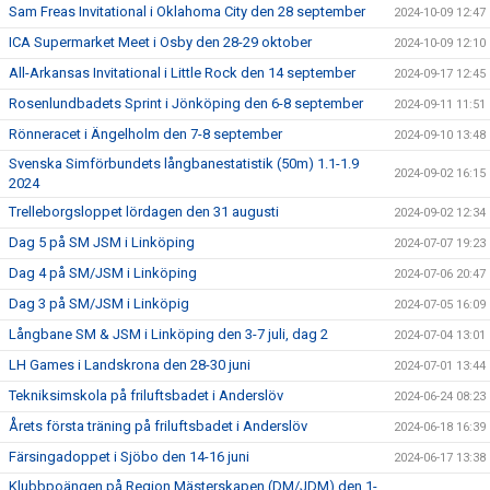
Sam Freas Invitational i Oklahoma City den 28 september
2024-10-09 12:47
ICA Supermarket Meet i Osby den 28-29 oktober
2024-10-09 12:10
All-Arkansas Invitational i Little Rock den 14 september
2024-09-17 12:45
Rosenlundbadets Sprint i Jönköping den 6-8 september
2024-09-11 11:51
Rönneracet i Ängelholm den 7-8 september
2024-09-10 13:48
Svenska Simförbundets långbanestatistik (50m) 1.1-1.9
2024-09-02 16:15
2024
Trelleborgsloppet lördagen den 31 augusti
2024-09-02 12:34
Dag 5 på SM JSM i Linköping
2024-07-07 19:23
Dag 4 på SM/JSM i Linköping
2024-07-06 20:47
Dag 3 på SM/JSM i Linköpig
2024-07-05 16:09
Långbane SM & JSM i Linköping den 3-7 juli, dag 2
2024-07-04 13:01
LH Games i Landskrona den 28-30 juni
2024-07-01 13:44
Tekniksimskola på friluftsbadet i Anderslöv
2024-06-24 08:23
Årets första träning på friluftsbadet i Anderslöv
2024-06-18 16:39
Färsingadoppet i Sjöbo den 14-16 juni
2024-06-17 13:38
Klubbpoängen på Region Mästerskapen (DM/JDM) den 1-