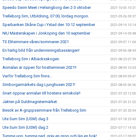
Speedo Swim Meet i Helsingborg den 2-3 oktober
2021-10-05 10:21
Trelleborg Sim, Utbildning, 07:00, lördag morgon.
2021-09-26 09:37
Sparbanken Skåne Cup i Ystad den 10-12 september
2021-09-14 10:14
NIU Mästerskapen i Jönköping den 10 september
2021-09-14 09:48
TS Elitsimmare våren/sommaren 2021
2021-09-07 11:04
En härlig bild från undervisningsbassängen!
2021-09-06 08:43
Trelleborg Sim i Albäcksskogen.
2021-08-23 07:39
Anmälan är öppen för höstterminen 2021!!
2021-08-09 10:03
Varför Trelleborg Sim finns...
2021-08-09 09:47
Simborgarmärkets dag Ljunghusen 2021!
2021-08-05 06:56
Snart öppnar anmälan till höstens simskola!!
2021-07-23 12:00
Jakten på Guldmagistermärket.
2021-07-20 21:02
Besök av A-gruppssimmare från Trelleborg Sim
2021-07-20 20:54
Ute Sum Sim (USM) dag 3
2021-07-18 23:43
Ute Sum Sim (USM) dag 2
2021-07-17 14:55
Tumme upp, tumme ned, gräv en grop och läs en bok!
2021-07-17 09:07