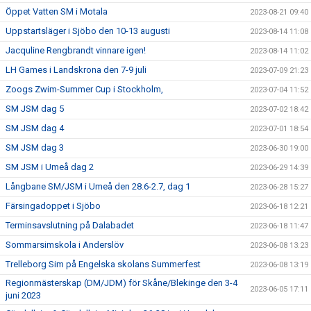
Öppet Vatten SM i Motala
2023-08-21 09:40
Uppstartsläger i Sjöbo den 10-13 augusti
2023-08-14 11:08
Jacquline Rengbrandt vinnare igen!
2023-08-14 11:02
LH Games i Landskrona den 7-9 juli
2023-07-09 21:23
Zoogs Zwim-Summer Cup i Stockholm,
2023-07-04 11:52
SM JSM dag 5
2023-07-02 18:42
SM JSM dag 4
2023-07-01 18:54
SM JSM dag 3
2023-06-30 19:00
SM JSM i Umeå dag 2
2023-06-29 14:39
Långbane SM/JSM i Umeå den 28.6-2.7, dag 1
2023-06-28 15:27
Färsingadoppet i Sjöbo
2023-06-18 12:21
Terminsavslutning på Dalabadet
2023-06-18 11:47
Sommarsimskola i Anderslöv
2023-06-08 13:23
Trelleborg Sim på Engelska skolans Summerfest
2023-06-08 13:19
Regionmästerskap (DM/JDM) för Skåne/Blekinge den 3-4
2023-06-05 17:11
juni 2023