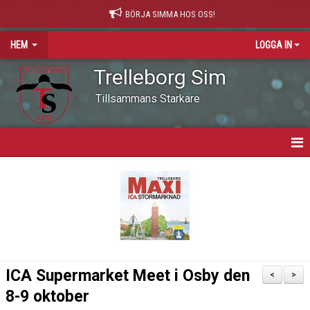
BÖRJA SIMMA HOS OSS!
HEM
LOGGA IN
Trelleborg Sim
Tillsammans Starkare
HEM
VARFÖR SIMNING?
NYHETER
VÅR VÄRDEGRUND
ICA Supermarket Meet i Osby den
<
>
OM KLUBBEN
8-9 oktober