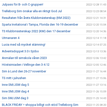
Julpass för B- och C-gruppen!
2022-12-28 11:43
Trelleborg Sim önskar alla en riktigt God Jul
2022-12-23 08:54
Resultaten från årets Klubbmästerskap (KM 2022)
2022-12-21 14:31
Sparta Invitational i Tampa, Florida den 16-19 december
2022-12-20 15:04
TS Klubbmästerskap 2022 (KM) den 17 december
2022-12-20 14:36
Utmanaren 4
2022-12-14 11:18
Lucia med så mycket stämning!
2022-12-14 07:25
Adventsdoppet 3.0 i Sjöbo
2022-12-13 13:36
Anmälan till simskola våren 2023
2022-12-06 13:42
Höstsimiaden i Vellinge den 3-4.12
2022-12-05 12:46
Sim à Lund den 26-27 november
2022-11-27 16:44
TS mitt i julrushen
2022-11-27 15:06
Inne SM/JSM dag 5
2022-11-27 13:16
Inne SM/JSM dag 4
2022-11-26 15:09
Sim SM/JSM dag 3
2022-11-25 14:43
BLACK FRIDAY = shoppa billigt och stöd Trelleborg Sim
2022-11-25 08:20