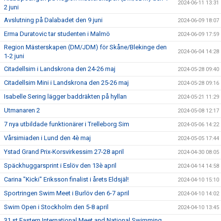
2024-06-11 13:31
2 juni
Avslutning på Dalabadet den 9 juni
2024-06-09 18:07
Erma Duratovic tar studenten i Malmö
2024-06-09 17:59
Region Mästerskapen (DM/JDM) för Skåne/Blekinge den
2024-06-04 14:28
1-2 juni
Citadellsim i Landskrona den 24-26 maj
2024-05-28 09:40
Citadellsim Mini i Landskrona den 25-26 maj
2024-05-28 09:16
Isabelle Sering lägger baddräkten på hyllan
2024-05-21 11:29
Utmanaren 2
2024-05-08 12:17
7 nya utbildade funktionärer i Trelleborg Sim
2024-05-06 14:22
Vårsimiaden i Lund den 4è maj
2024-05-05 17:44
Ystad Grand Prix-Korsvirkessim 27-28 april
2024-04-30 08:05
Späckhuggarsprint i Eslöv den 13è april
2024-04-14 14:58
Carina "Kicki" Eriksson finalist i årets Eldsjäl!
2024-04-10 15:10
Sportringen Swim Meet i Burlöv den 6-7 april
2024-04-10 14:02
Swim Open i Stockholm den 5-8 april
2024-04-10 13:45
31 st Eastern International Meet and National Swimming