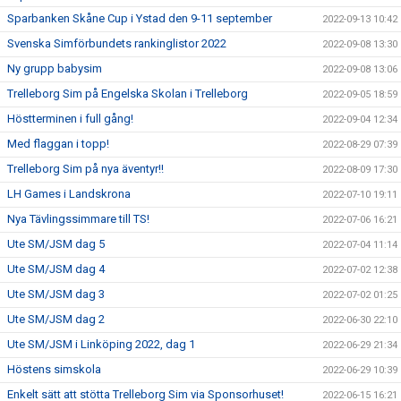
Sparbanken Skåne Cup i Ystad den 9-11 september
2022-09-13 10:42
Svenska Simförbundets rankinglistor 2022
2022-09-08 13:30
Ny grupp babysim
2022-09-08 13:06
Trelleborg Sim på Engelska Skolan i Trelleborg
2022-09-05 18:59
Höstterminen i full gång!
2022-09-04 12:34
Med flaggan i topp!
2022-08-29 07:39
Trelleborg Sim på nya äventyr!!
2022-08-09 17:30
LH Games i Landskrona
2022-07-10 19:11
Nya Tävlingssimmare till TS!
2022-07-06 16:21
Ute SM/JSM dag 5
2022-07-04 11:14
Ute SM/JSM dag 4
2022-07-02 12:38
Ute SM/JSM dag 3
2022-07-02 01:25
Ute SM/JSM dag 2
2022-06-30 22:10
Ute SM/JSM i Linköping 2022, dag 1
2022-06-29 21:34
Höstens simskola
2022-06-29 10:39
Enkelt sätt att stötta Trelleborg Sim via Sponsorhuset!
2022-06-15 16:21