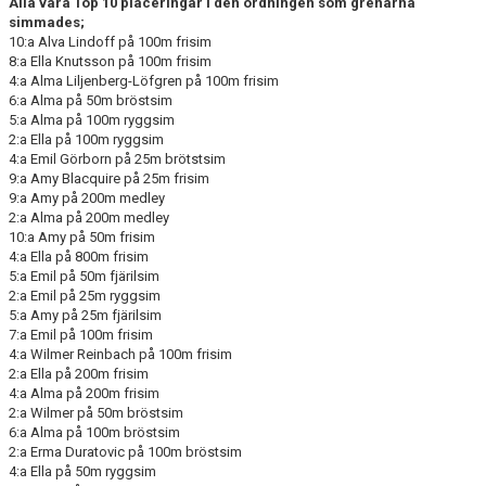
Alla våra Top 10 placeringar i den ordningen som grenarna
simmades;
10:a Alva Lindoff på 100m frisim
8:a Ella Knutsson på 100m frisim
4:a Alma Liljenberg-Löfgren på 100m frisim
6:a Alma på 50m bröstsim
5:a Alma på 100m ryggsim
2:a Ella på 100m ryggsim
4:a Emil Görborn på 25m brötstsim
9:a Amy Blacquire på 25m frisim
9:a Amy på 200m medley
2:a Alma på 200m medley
10:a Amy på 50m frisim
4:a Ella på 800m frisim
5:a Emil på 50m fjärilsim
2:a Emil på 25m ryggsim
5:a Amy på 25m fjärilsim
7:a Emil på 100m frisim
4:a Wilmer Reinbach på 100m frisim
2:a Ella på 200m frisim
4:a Alma på 200m frisim
2:a Wilmer på 50m bröstsim
6:a Alma på 100m bröstsim
2:a Erma Duratovic på 100m bröstsim
4:a Ella på 50m ryggsim