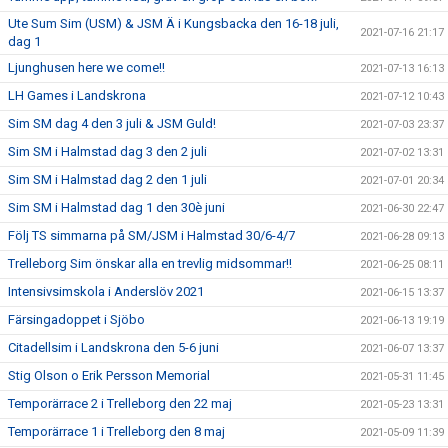
Ute Sum Sim (USM) & JSM Ä i Kungsbacka den 16-18 juli,
2021-07-16 21:17
dag 1
Ljunghusen here we come!!
2021-07-13 16:13
LH Games i Landskrona
2021-07-12 10:43
Sim SM dag 4 den 3 juli & JSM Guld!
2021-07-03 23:37
Sim SM i Halmstad dag 3 den 2 juli
2021-07-02 13:31
Sim SM i Halmstad dag 2 den 1 juli
2021-07-01 20:34
Sim SM i Halmstad dag 1 den 30è juni
2021-06-30 22:47
Följ TS simmarna på SM/JSM i Halmstad 30/6-4/7
2021-06-28 09:13
Trelleborg Sim önskar alla en trevlig midsommar!!
2021-06-25 08:11
Intensivsimskola i Anderslöv 2021
2021-06-15 13:37
Färsingadoppet i Sjöbo
2021-06-13 19:19
Citadellsim i Landskrona den 5-6 juni
2021-06-07 13:37
Stig Olson o Erik Persson Memorial
2021-05-31 11:45
Temporärrace 2 i Trelleborg den 22 maj
2021-05-23 13:31
Temporärrace 1 i Trelleborg den 8 maj
2021-05-09 11:39