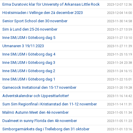
Erma Duratovic klar för University of Arkansas Little Rock
2023-12-07 12:36
Höstsimiaden i Vellinge den 2à december 2023
2023-12-04 14:00
Senior Sport School den 30 november
2023-11-30 14:58
Sim à Lund den 25-26 november
2023-11-27 13:59
Inne SM/JSM i Göteborg dag 5
2023-11-27 13:10
Utmanaren 3 19/11 2023
2023-11-27 11:39
Inne SM/JSM i Göteborg dag 4
2023-11-25 15:19
Inne SM/JSM i Göteborg dag 3
2023-11-24 23:38
Inne SM/JSM i Göteborg dag 2
2023-11-24 16:15
Inne SM/JSM i Göteborg dag 1
2023-11-22 15:01
Gamecock Invitational den 15-17 november
2023-11-20 19:28
Adventskalendrar och Uppesittarlotter!
2023-11-16 14:42
Sum Sim Regionfinal i Kristianstad den 11-12 november
2023-11-14 11:31
Malmö Autumn Meet den 4è november
2023-11-05 11:34
Dualmeet in sunny Florida den 4è november
2023-11-05 11:23
Simborgarmärkets dag i Trelleborg den 31 oktober
2023-11-01 13:16