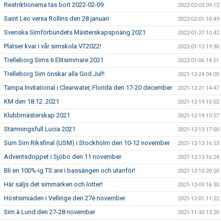
Restriktionerna tas bort 2022-02-09
2022-02-03 09:12
Saint Leo versa Rollins den 28 januari
2022-02-01 10:49
Svenska Simförbundets Mästerskapspoäng 2021
2022-01-27 10:42
Platser kvar i vår simskola VT2022!
2022-01-12 19:30
Trelleborg Sims 6 Elitsimmare 2021
2022-01-06 14:51
Trelleborg Sim önskar alla God Jul!!
2021-12-24 04:00
Tampa Invitational i Clearwater, Florida den 17-20 december
2021-12-21 14:47
KM den 18.12. 2021
2021-12-19 15:02
Klubbmästerskap 2021
2021-12-19 10:57
Stämningsfull Lucia 2021
2021-12-13 17:00
Sum Sim Riksfinal (USM) i Stockholm den 10-12 november
2021-12-13 16:53
Adventsdoppet i Sjöbo den 11 november
2021-12-13 16:24
Bli en 100%-ig TS:are i bassängen och utanför!
2021-12-10 20:50
Här säljs det simmärken och lotter!
2021-12-09 16:30
Höstsimiaden i Vellinge den 27è november
2021-12-01 11:22
Sim à Lund den 27-28 november
2021-11-30 13:20