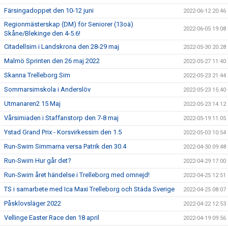
Färsingadoppet den 10-12 juni
2022-06-12 20:46
Regionmästerskap (DM) för Seniorer (13oä)
2022-06-05 19:08
Skåne/Blekinge den 4-5.6!
Citadellsim i Landskrona den 28-29 maj
2022-05-30 20:28
Malmö Sprinten den 26 maj 2022
2022-05-27 11:40
Skanna Trelleborg Sim
2022-05-23 21:44
Sommarsimskola i Anderslöv
2022-05-23 15:40
Utmanaren2 15 Maj
2022-05-23 14:12
Vårsimiaden i Staffanstorp den 7-8 maj
2022-05-19 11:05
Ystad Grand Prix - Korsvirkessim den 1.5
2022-05-03 10:54
Run-Swim Simmarna versa Patrik den 30.4
2022-04-30 09:48
Run-Swim Hur går det?
2022-04-29 17:00
Run-Swim året händelse i Trelleborg med omnejd!
2022-04-25 12:51
TS i samarbete med Ica Maxi Trelleborg och Städa Sverige
2022-04-25 08:07
Påsklovsläger 2022
2022-04-22 12:53
Vellinge Easter Race den 18 april
2022-04-19 09:56