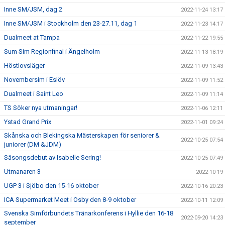
Inne SM/JSM, dag 2
2022-11-24 13:17
Inne SM/JSM i Stockholm den 23-27.11, dag 1
2022-11-23 14:17
Dualmeet at Tampa
2022-11-22 19:55
Sum Sim Regionfinal i Ängelholm
2022-11-13 18:19
Höstlovsläger
2022-11-09 13:43
Novembersim i Eslöv
2022-11-09 11:52
Dualmeet i Saint Leo
2022-11-09 11:14
TS Söker nya utmaningar!
2022-11-06 12:11
Ystad Grand Prix
2022-11-01 09:24
Skånska och Blekingska Mästerskapen för seniorer &
2022-10-25 07:54
juniorer (DM &JDM)
Säsongsdebut av Isabelle Sering!
2022-10-25 07:49
Utmanaren 3
2022-10-19
UGP 3 i Sjöbo den 15-16 oktober
2022-10-16 20:23
ICA Supermarket Meet i Osby den 8-9 oktober
2022-10-11 12:09
Svenska Simförbundets Tränarkonferens i Hyllie den 16-18
2022-09-20 14:23
september