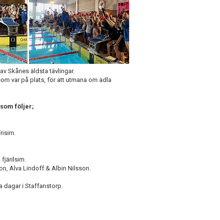
v Skånes äldsta tävlingar.
om var på plats, för att utmana om ädla
som följer;
risim.
fjärilsim.
n, Alva Lindoff & Albin Nilsson.
na dagar i Staffanstorp.