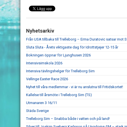
Nyhetsarkiv
Från USA tillbaka till Trelleborg – Erma Duratovic satsar mo
Sluta Sluta - Årets viktigaste dag för Idrottstjejer 12-15 år
Bokningen öppnar för Ljunghusen 2026
Intensivsimskola 2026
Intensiva tävlingshelger för Trelleborg Sim
Vellinge Easter Race 2026
Nyhet till våra medlemmar - vi är nu anslutna till Fritidskortet!
Kallelse till årsmöte i Trelleborg Sim (TS)
Utmanaren 3 16/11
Städa Sverige
Trelleborg Sim – Snabba både i vatten och på land!
Silver till Joakim Sveberg Karlsson på Ungdoms-SM – stark in