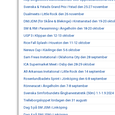
Svenska & Ystads Grand Prix i Ystad den 25-27 november
Dualmeets i Little Rock den 26 november
DM/JDM (för Skåne & Blekinge) i Kristianstad den 19-20 okto
SM & RM i Parasimning i Ängelholm den 18-20 oktober
UGP 3 i Klippan den 12-13 oktober
Rice Fall Splash i Houston den 11-12 oktober
Nereus Cup i Kävlinge den 5-6 oktober
Sam Freas Invitational i Oklahoma City den 28 september
ICA Supermarket Meet i Osby den 28-29 oktober
All-Arkansas Invitational i Little Rock den 14 september
Rosenlundbadets Sprint i Jönköping den 6-8 september
Rönneracet i Ängelholm den 7-8 september
Svenska Simförbundets långbanestatistik (50m) 1.1-1.9 2024
Trelleborgsloppet lördagen den 31 augusti
Dag 5 på SM JSM i Linköping
Dag 4 på SM/JSM i Linköping