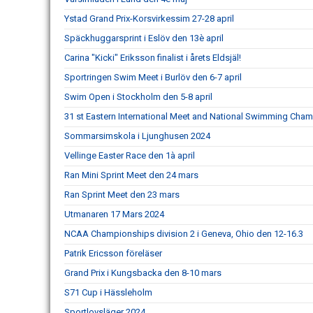
Ystad Grand Prix-Korsvirkessim 27-28 april
Späckhuggarsprint i Eslöv den 13è april
Carina "Kicki" Eriksson finalist i årets Eldsjäl!
Sportringen Swim Meet i Burlöv den 6-7 april
Swim Open i Stockholm den 5-8 april
31 st Eastern International Meet and National Swimming Cha
Sommarsimskola i Ljunghusen 2024
Vellinge Easter Race den 1à april
Ran Mini Sprint Meet den 24 mars
Ran Sprint Meet den 23 mars
Utmanaren 17 Mars 2024
NCAA Championships division 2 i Geneva, Ohio den 12-16.3
Patrik Ericsson föreläser
Grand Prix i Kungsbacka den 8-10 mars
S71 Cup i Hässleholm
Sportlovsläger 2024