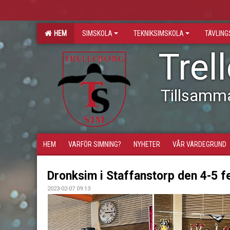
HEM
SIMSKOLA
TEKNIKSIMSKOLA
TÄVLIN
Trel
Tillsamm
HEM
VARFÖR SIMNING?
NYHETER
VÅR VÄRDEGRUND
Dronksim i Staffanstorp den 4-5 f
2023-02-07 09:13