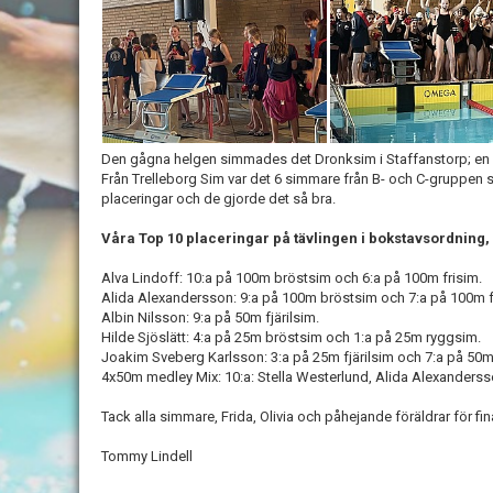
Den gågna helgen simmades det Dronksim i Staffanstorp; en a
Från Trelleborg Sim var det 6 simmare från B- och C-gruppen s
placeringar och de gjorde det så bra.
Våra Top 10 placeringar på tävlingen i bokstavsordning, 
Alva Lindoff: 10:a på 100m bröstsim och 6:a på 100m frisim.
Alida Alexandersson: 9:a på 100m bröstsim och 7:a på 100m f
Albin Nilsson: 9:a på 50m fjärilsim.
Hilde Sjöslätt: 4:a på 25m bröstsim och 1:a på 25m ryggsim.
Joakim Sveberg Karlsson: 3:a på 25m fjärilsim och 7:a på 50m 
4x50m medley Mix: 10:a: Stella Westerlund, Alida Alexandersso
Tack alla simmare, Frida, Olivia och påhejande föräldrar för fi
Tommy Lindell