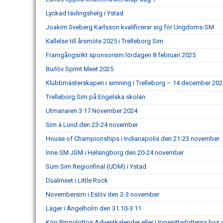
Lyckad tävlingshelg i Ystad
Joakim Sveberg Karlsson kvalificerar sig för Ungdoms-SM
Kallelse till årsmöte 2025 i Trelleborg Sim
Framgångsrikt sponsorsim lördagen 8 februari 2025
Burlöv Sprint Meet 2025
Klubbmästerskapen i simning i Trelleborg – 14 december 202
Trelleborg Sim på Engelska skolan
Utmanaren 3 17 November 2024
Sim à Lund den 23-24 november
House of Championships i Indianapolis den 21-23 november
Inne SM JSM i Helsingborg den 20-24 november
Sum Sim Regionfinal (UDM) i Ystad
Dualmeet i Little Rock
Novembersim i Eslöv den 2-3 november
Läger i Ängelholm den 31.10-3.11
Köp Bingolottos Adventkalender eller Uppesittarlotterna hos 