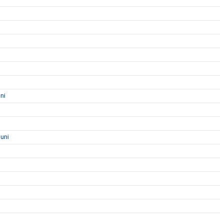
ni
uni