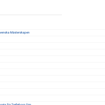
t Svenska Mästerskapen
sats för Trelleborg Sim