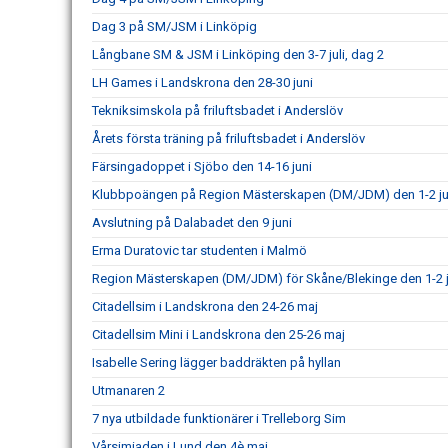
Dag 3 på SM/JSM i Linköpig
Långbane SM & JSM i Linköping den 3-7 juli, dag 2
LH Games i Landskrona den 28-30 juni
Tekniksimskola på friluftsbadet i Anderslöv
Årets första träning på friluftsbadet i Anderslöv
Färsingadoppet i Sjöbo den 14-16 juni
Klubbpoängen på Region Mästerskapen (DM/JDM) den 1-2 ju
Avslutning på Dalabadet den 9 juni
Erma Duratovic tar studenten i Malmö
Region Mästerskapen (DM/JDM) för Skåne/Blekinge den 1-2 j
Citadellsim i Landskrona den 24-26 maj
Citadellsim Mini i Landskrona den 25-26 maj
Isabelle Sering lägger baddräkten på hyllan
Utmanaren 2
7 nya utbildade funktionärer i Trelleborg Sim
Vårsimiaden i Lund den 4è maj